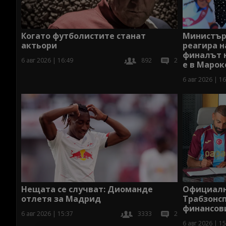
Когато футболистите станат
Министъръ
актьори
реагира н
финалът 
6 авг 2026 | 16:49
892
2
е в Марок
6 авг 2026 | 16
Нещата се случват: Диоманде
Официално
отлетя за Мадрид
Трабзонсп
финансов
6 авг 2026 | 15:37
3333
2
6 авг 2026 | 15