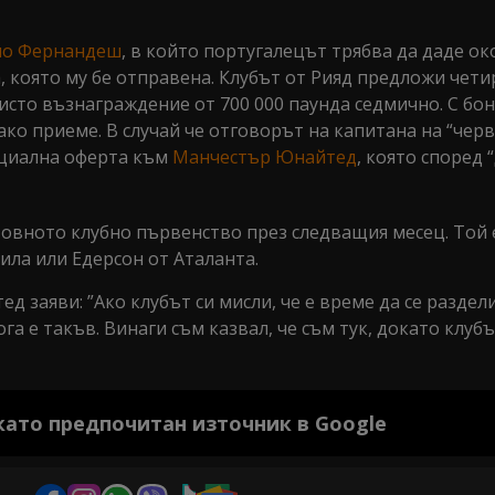
но Фернандеш
, в който португалецът трябва да даде о
 която му бе отправена. Клубът от Рияд предложи чети
чисто възнаграждение от 700 000 паунда седмично. С бо
ако приеме. В случай че отговорът на капитана на “чер
ициална оферта към
Манчестър Юнайтед
, която според 
овното клубно първенство през следващия месец. Той 
ила или Едерсон от Аталанта.
д заяви: ”Ако клубът си мисли, че е време да се разде
га е такъв. Винаги съм казвал, че съм тук, докато клуб
 като предпочитан източник в Google