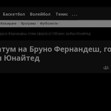
Баскетбол
Волейбол
Тенис
Класиране
Програма
Футболисти
Бруно Фернандеш, готви оферта от 100 млн. за Ман Юнайтед
тум на Бруно Фернандеш, г
ан Юнайтед