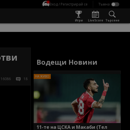
Вход / Регистрирай се
Игри
LiveScore
Търсене
отви
Водещи Новини
16086
18
11-те на ЦСКА и Макаби (Тел