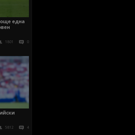
 още една
овен
1801
0
лийски
5812
4