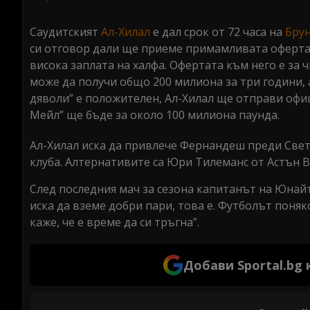
seconds
Volume
0%
Саудитският
Ал-Хилал
е дал срок от 72 часа на
Бру
си отговор дали ще приеме примамливата оферта,
висока заплата на халфа. Офертата към него е за 
може да получи общо 200 милиона за три години, 
дяволи” е положителен, Ал-Хилал ще отправи оф
Мейл” ще бъде за около 100 милиона паунда.
Ал-Хилал иска да привлече Фернандеш преди Свет
клуба. Алтернативите са Юри Тилеманс от Астън В
След последния мач за сезона капитанът на Юнайте
иска да вземе добри пари, това е. Футболът поняко
каже, че е време да си тръгна”.
Добави Sportal.bg