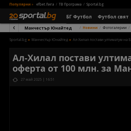
Популярни
»
efbet Лига
ТВ Програма
Sportal.bg
БГ Футбол
Футбол свят
Манчестър Юнайтед
Новини
Фотогалерии
Sportal.bg
Манчестър Юнайтед
Ал-Хилал постави ултиматум на 
Ал-Хилал постави ултима
оферта от 100 млн. за М
27 май 2025 | 16:51