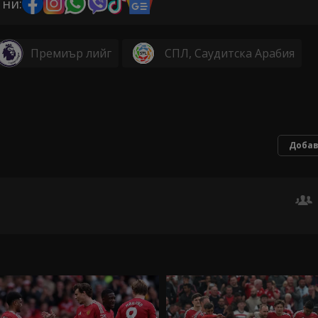
 ни:
Премиър лийг
СПЛ, Саудитска Арабия
Добав