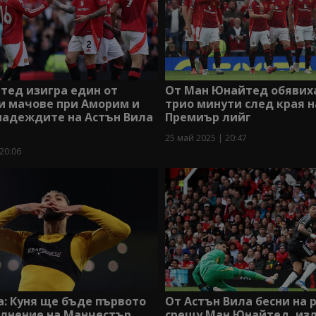
тед изигра един от
От Ман Юнайтед обявиха
и мачове при Аморим и
трио минути след края н
надеждите на Астън Вила
Премиър лийг
25 май 2025 | 20:47
20:06
: Куня ще бъде първото
От Астън Вила бесни на 
ълнение на Манчестър
срещу Ман Юнайтед, изл