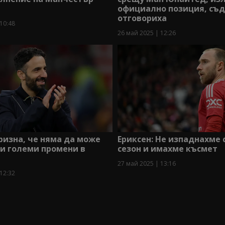
официално позиция, съ
отговориха
10:48
26 май 2025 | 12:26
изна, че няма да може
Ериксен: Не изпаднахме 
и големи промени в
сезон и имахме късмет
27 май 2025 | 13:16
12:32