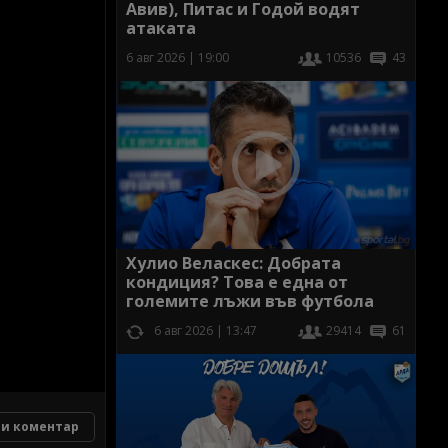
Авив), Питас и Годой водят
атаката
6 авг 2026 | 19:00
10536
43
Хулио Веласкес: Добрата
кондиция? Това е една от
големите лъжи във футбола
6 авг 2026 | 13:47
29414
61
и коментар