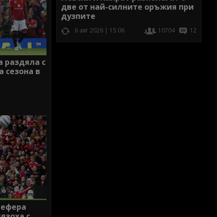
две от най-силните оръжия при
дузпите
6 авг 2026 | 15:06
10704
12
 раздяла с
а сезона в
рефера
язоха с