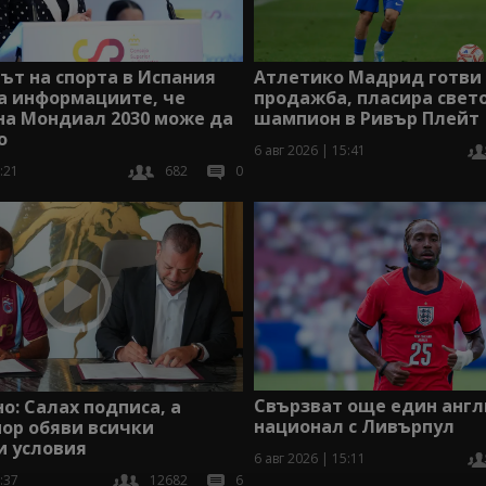
Атлетико Мадрид готви
т на спорта в Испания
продажба, пласира свет
а информациите, че
шампион в Ривър Плейт
на Мондиал 2030 може да
о
6 авг 2026 | 15:41
:21
682
0
Свързват още един анг
: Салах подписа, а
национал с Ливърпул
ор обяви всички
и условия
6 авг 2026 | 15:11
:37
12682
6