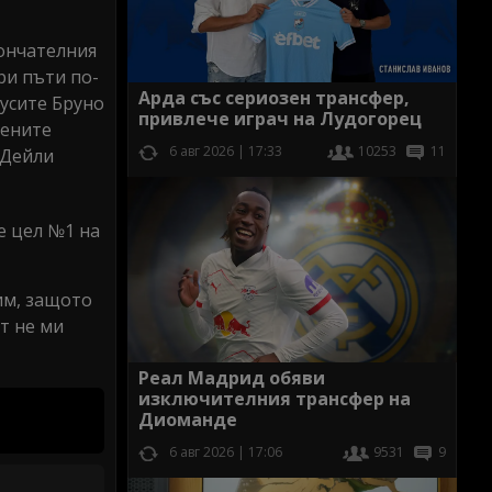
кончателния
ри пъти по-
Арда със сериозен трансфер,
нусите Бруно
привлече играч на Лудогорец
вените
6 авг 2026 | 17:33
10253
11
“Дейли
е цел №1 на
лим, защото
ът не ми
Реал Мадрид обяви
изключителния трансфер на
Диоманде
6 авг 2026 | 17:06
9531
9