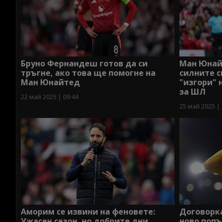
Бруно Фернандеш готов да си
Ман Юнай
тръгне, ако това ще помогне на
силните с
Ман Юнайтед
"изгори" 
за ШЛ
22 май 2025 | 09:44
25 май 2025 | 
Аморим се извини на феновете:
Договорка
Ужасен сезон, но добрите дни
ново поп