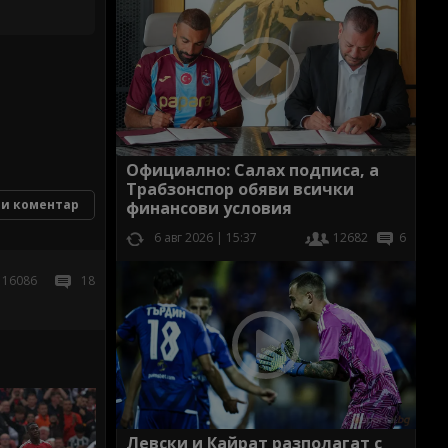
Официално: Салах подписа, а
Трабзонспор обяви всички
и коментар
финансови условия
6 авг 2026 | 15:37
12682
6
16086
18
Левски и Кайрат разполагат с