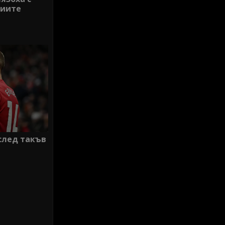
диите
след такъв