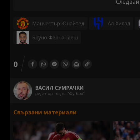
Следвай
Манчестър Юнайтед
Ал-Хилал
Бруно Фернандеш
0
ВАСИЛ СУМРАЧКИ
редактор - отдел "Футбол"
Свързани материали