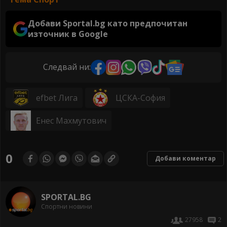
Добави Sportal.bg като предпочитан
източник в Google
Следвай ни:
efbet Лига
ЦСКА-София
Енес Махмутович
0
Добави коментар
SPORTAL.BG
Спортни новини
27958
2