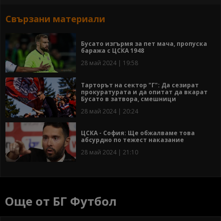
Свързани материали
Бусато изгърмя за пет мача, пропуска
баража с ЦСКА 1948
28 май 2024 | 19:58
Тарторът на сектор "Г": Да сезират
прокуратурата и да опитат да вкарат
Бусато в затвора, смешници
28 май 2024 | 20:24
ЦСКА - София: Ще обжалваме това
абсурдно по тежест наказание
28 май 2024 | 21:10
Още от БГ Футбол