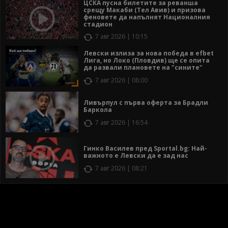
ЦСКА пусна билетите за реванша
срещу Макаби (Тел Авив) и призова
феновете да напълнят Националния
стадион
7 авг 2026 | 10:15
Левски излиза за нова победа в efbet
Лига, но Локо (Пловдив) ще се опита
да развали плановете на "сините"
7 авг 2026 | 08:00
Ливърпул с първа оферта за Брадли
Баркола
7 авг 2026 | 16:54
Гинко Василев пред Sportal.bg: Най-
важното е Левски да е зад нас
7 авг 2026 | 08:21