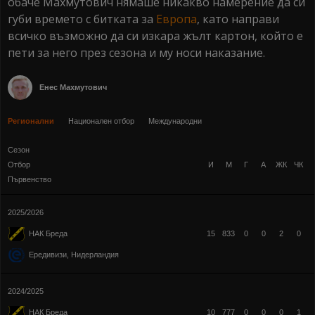
обаче Махмутович нямаше никакво намерение да си
губи времето с битката за
Европа
, като направи
всичко възможно да си изкара жълт картон, който е
пети за него през сезона и му носи наказание.
Енес Махмутович
Регионални
Национален отбор
Международни
Сезон
Отбор
И
М
Г
А
ЖК
ЧК
Първенство
2025/2026
15
833
0
0
2
0
НАК Бреда
Ередивизи, Нидерландия
2024/2025
10
777
0
0
0
1
НАК Бреда