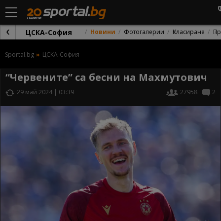
ЦСКА-София
Новини
Фотогалерии
Класиране
Пр
Sportal.bg
ЦСКА-София
“Червените” са бесни на Махмутович
29 май 2024 | 03:39
27958
2