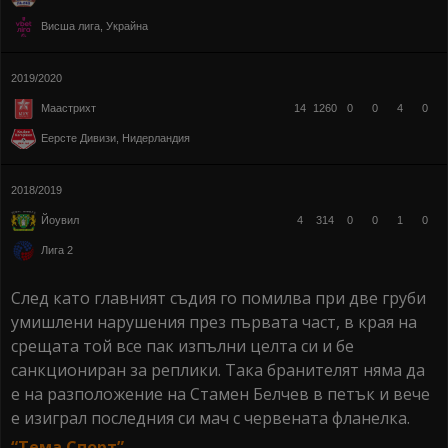
Висша лига, Украйна
2019/2020
14
1260
0
0
4
0
Маастрихт
Еерсте Дивизи, Нидерландия
2018/2019
4
314
0
0
1
0
Йоувил
Лига 2
След като главният съдия го помилва при две груби
умишлени нарушения през първата част, в края на
срещата той все пак изпълни целта си и бе
санкциониран за реплики. Така бранителят няма да
е на разположение на Стамен Белчев в петък и вече
е изиграл последния си мач с червената фланелка.
“Тема Спорт”