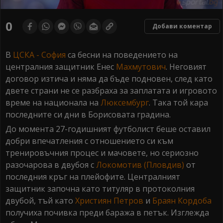
0
Добави коментар
В
ЦСКА - София
са бесни на поведението на
централния защитник Енес
Махмутович
. Неговият
договор изтича и няма да бъде подновен, след като
двете страни не се разбраха за заплатата и игровото
време на национала на
Люксембург
. Така той кара
последните си дни в Борисовата градина.
До момента 27-годишният футболист беше оставил
добри впечатления с отношението си към
тренировъчния процес и мачовете, но сериозно
разочарова в двубоя с
Локомотив (Пловдив)
от
последния кръг на плейофите. Централният
защитник започна като титуляр в протоколния
двубой, тъй като
Християн Петров
и
Браян Кордоба
получиха почивка преди баража в петък. Изглежда