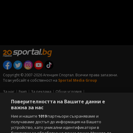
Copyright © 2007-2026 Агенция Спортал. Всички права запазени.
Този уебсайт е собственост на
Sportal Media Group
За нас
Екип
За рекламa
Общи условия
Етични правила на НСС
Лични данни
Поверителността на Вашите данни е
Управление на предпочитания
важна за нас
Ние и нашите
1019
партньори съхраняваме и
Съдържанието на този уеб сайт и технологиите, използвани в него, са
получаваме достъп до информация на Вашето
под закрила на Закона за авторското право и сродните му права.
Всички статии, репортажи, интервюта и други текстови, графични и
устройство, като уникални идентификатори в
видео материали, публикувани в сайта, са собственост на Агенция