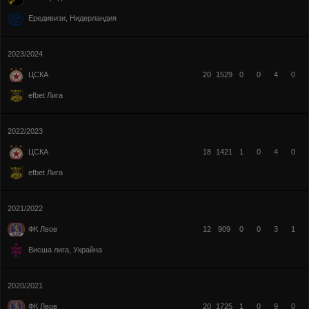
Ередивизи, Нидерландия
2023/2024
20
1529
0
0
4
0
ЦСКА
efbet Лига
2022/2023
18
1421
1
0
4
0
ЦСКА
efbet Лига
2021/2022
12
909
0
0
3
1
ФК Лвов
Висша лига, Украйна
2020/2021
20
1725
1
0
9
0
ФК Лвов