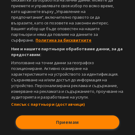
бисквитки за обработка на лични данни. Можете да
Спортал, освен ако изрично е посочено друго. Допуска се
приемете и управлявате своя избор по всяко време,
публикуване на текстови материали само след писмено съгласие на
като щракнете върху „Управление на
Агенция Спортал, посочване на източника и добавяне на линк към
предпочитания“, включително правото си да
www.sportal.bg. Използването на графични и видео материали,
възразите, като се позовете на законен интерес.
публикувани в сайта, е строго забранено. Нарушителите ще бъдат
Вашият избор ще бъде оповестен на нашите
санкционирани с цялата строгост на закона.
партньори и няма да повлияе на данните за
сърфиране.
Политика за бисквитките
Свали
БЕЗПЛАТНОТО
приложение за:
Ние и нашите партньори обработваме данни, за да
предоставим:
iOS
Android
Използване на точни данни за географско
позициониране. Активно сканиране на
Powered by:
характеристиките на устройството за идентификация.
Съхраняване на и/или достъп до информация на
устройство. Персонализирана реклама и съдържание,
измерване на рекламата и съдържанието, проучване на
аудиторията и разработване на услуги.
Списък с партньори (доставчици)
Приемам