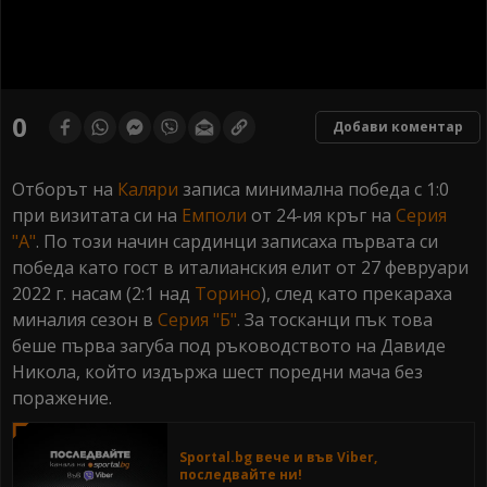
0
seconds
0
Добави коментар
of
0
seconds
Отборът на
Каляри
записа минимална победа с 1:0
при визитата си на
Емполи
от 24-ия кръг на
Серия
"А"
. По този начин сардинци записаха първата си
победа като гост в италианския елит от 27 февруари
2022 г. насам (2:1 над
Торино
), след като прекараха
миналия сезон в
Серия "Б"
. За тосканци пък това
беше първа загуба под ръководството на Давиде
Никола, който издържа шест поредни мача без
поражение.
Sportal.bg вече и във Viber,
последвайте ни!