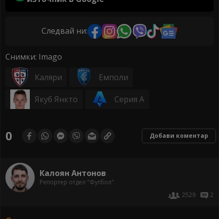
Следвай ни:
Снимки: Imago
Каляри
Емполи
Якуб Янкто
Серия А
0
Добави коментар
Калоян Антонов
Репортер отдел "Футбол"
2529
2