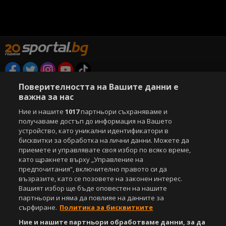
Поверителността на Вашите данни е
Copyright © 2007-2026 Агенция Спортал. Всички права запазени.
Този уебсайт е собственост на
важна за нас
Sportal Media Group
Ние и нашите
1017
партньори съхраняваме и
За нас
Екип
За рекламa
Общи условия
получаваме достъп до информация на Вашето
Етични правила на НСС
Лични данни
устройство, като уникални идентификатори в
Управление на предпочитания
бисквитки за обработка на лични данни. Можете да
приемете и управлявате своя избор по всяко време,
Съдържанието на този уеб сайт и технологиите, използвани в него, са
като щракнете върху „Управление на
под закрила на Закона за авторското право и сродните му права.
предпочитания“, включително правото си да
Всички статии, репортажи, интервюта и други текстови, графични и
възразите, като се позовете на законен интерес.
видео материали, публикувани в сайта, са собственост на Агенция
Вашият избор ще бъде оповестен на нашите
Спортал, освен ако изрично е посочено друго. Допуска се
партньори и няма да повлияе на данните за
публикуване на текстови материали само след писмено съгласие на
сърфиране.
Политика за бисквитките
Агенция Спортал, посочване на източника и добавяне на линк към
www.sportal.bg. Използването на графични и видео материали,
Ние и нашите партньори обработваме данни, за да