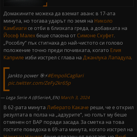
Домакините можеха да вземат аванс в 17-ата
минута, но тогава ударът по земя на
Николо
Камбиаги
се отби в близката греда, а добавката на
Йосеф Малех
беше спасена от
Симоне Скуфет
.
„Рособлу“ пък стигнаха до най-чистото си голово
положение точно преди почивката, когато
Елия
Каприле
изби изстрел с глава на
Джанлука Лападула
.
Jankto power 🎯⚡️
#EmpoliCagliari
pic.twitter.com/ZeFy2kr65p
— Lega Serie A (@SerieA_EN)
March 3, 2024
В 62-рата минута
Либерато Какаче
реши, че е открил
резултата в полза на „адзурите“, но голът му беше
отменен от ВАР поради засада. За сметка на това
гостите поведоха в 69-ата минута, когато изстрел на
Нахитан Нандес
беше отразен от вратаря, но
Якуб