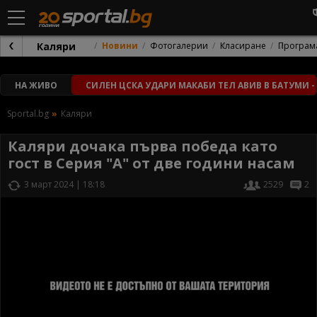
Каляри
Новини
Фотогалерии
Класиране
Програм
НА ЖИВО
СИЛЕН ЦСКА УДАРИ МАКАБИ ТЕЛ АВИВ В БАТУМИ -
Sportal.bg
Каляри
Каляри дочака първа победа като
гост в Серия "А" от две години насам
3 март 2024 | 18:18
2529
2