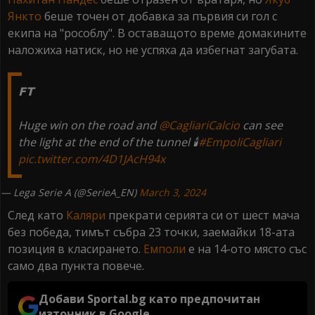
Янкто
беше точен от добавка за първия си гол с
екипа на "рособлу". В оставащото време домакините
наложиха натиск, но не успяха да избегнат загубата.
𝗙𝗧
Huge win on the road and
@CagliariCalcio
can see
the light at the end of the tunnel 🕯️
#EmpoliCagliari
pic.twitter.com/4D1JAcH94x
— Lega Serie A (@SerieA_EN)
March 3, 2024
След като
Каляри
прекрати серията си от шест мача
без победа, тимът събра 23 точки, заемайки 18-ата
позиция в класирането.
Емполи
е на 14-ото място със
само два пункта повече.
Добави Sportal.bg като предпочитан
източник в Google