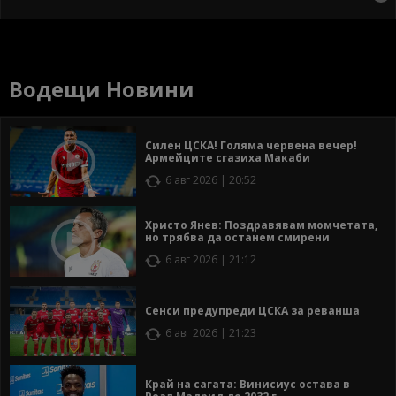
Водещи Новини
Силен ЦСКА! Голяма червена вечер!
Армейците сгазиха Макаби
6 авг 2026 | 20:52
Христо Янев: Поздравявам момчетата,
но трябва да останем смирени
6 авг 2026 | 21:12
Сенси предупреди ЦСКА за реванша
6 авг 2026 | 21:23
Край на сагата: Винисиус остава в