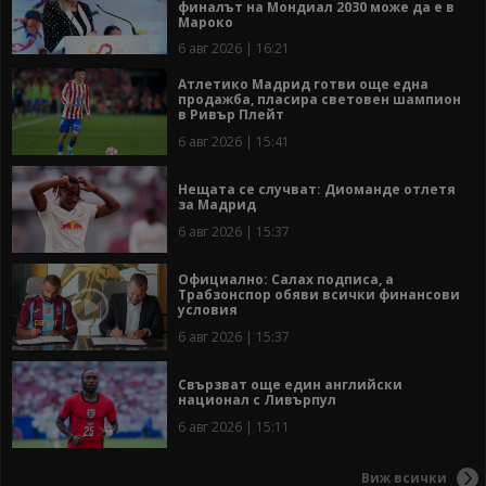
финалът на Мондиал 2030 може да е в
Мароко
6 авг 2026 | 16:21
Атлетико Мадрид готви още една
продажба, пласира световен шампион
в Ривър Плейт
6 авг 2026 | 15:41
Нещата се случват: Диоманде отлетя
за Мадрид
6 авг 2026 | 15:37
Официално: Салах подписа, а
Трабзонспор обяви всички финансови
условия
6 авг 2026 | 15:37
Свързват още един английски
национал с Ливърпул
6 авг 2026 | 15:11
Виж всички