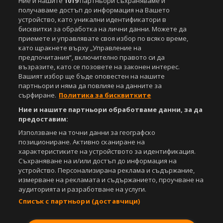
Ние и нашите
1019
партньори съхраняваме и
получаваме достъп до информация на Вашето
устройство, като уникални идентификатори в
бисквитки за обработка на лични данни. Можете да
приемете и управлявате своя избор по всяко време,
като щракнете върху „Управление на
предпочитания“, включително правото си да
възразите, като се позовете на законен интерес.
Вашият избор ще бъде оповестен на нашите
партньори и няма да повлияе на данните за
сърфиране.
Политика за бисквитките
Ние и нашите партньори обработваме данни, за да
предоставим:
Използване на точни данни за географско
позициониране. Активно сканиране на
характеристиките на устройството за идентификация.
Съхраняване на и/или достъп до информация на
устройство. Персонализирана реклама и съдържание,
измерване на рекламата и съдържанието, проучване на
аудиторията и разработване на услуги.
Списък с партньори (доставчици)