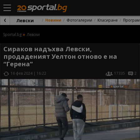
Левски
Новини
Фотогалерии
Класиране
Програм
Sportal.bg
Левски
Сираков надъхва Левски,
продаденият Уелтон отново е на
“Герена”
16 фев 2024 | 16:22
17335
2