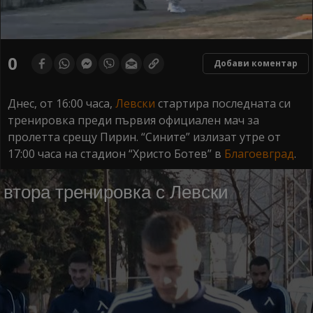
0
seconds
0
Добави коментар
of
0
seconds
Днес, от 16:00 часа,
Левски
стартира последната си
тренировка преди първия официален мач за
пролетта срещу Пирин. “Сините” излизат утре от
17:00 часа на стадион “Христо Ботев” в
Благоевград
.