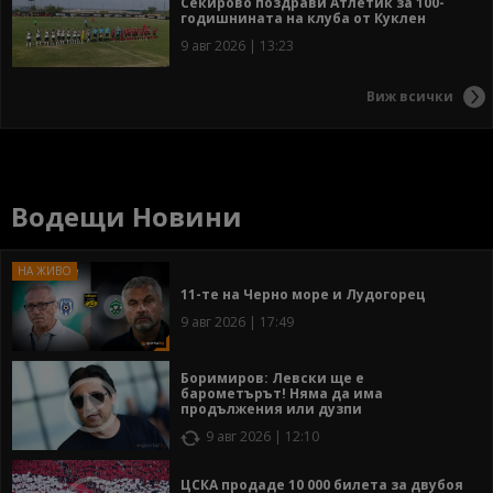
Секирово поздрави Атлетик за 100-
годишнината на клуба от Куклен
9 авг 2026 | 13:23
Виж всички
Водещи Новини
11-те на Черно море и Лудогорец
9 авг 2026 | 17:49
Боримиров: Левски ще е
барометърът! Няма да има
продължения или дузпи
9 авг 2026 | 12:10
ЦСКА продаде 10 000 билета за двубоя