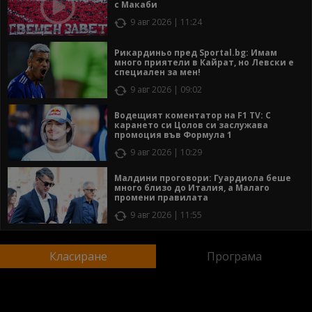
с Макаби
9 авг 2026 | 11:24
Рикардиньо пред Sportal.bg: Имам
много приятели в Кайрат, но Левски е
специален за мен!
9 авг 2026 | 09:02
Водещият коментатор на F1 TV: С
карането си Цолов си заслужава
промоция във Формула 1
9 авг 2026 | 10:29
Малдини проговори: Гуардиола беше
много близо до Италия, а Малаго
промени правилата
9 авг 2026 | 11:55
Класиране
Програма