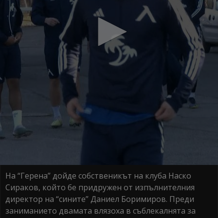
На “Герена” дойде собственикът на клуба Наско
Сираков, който бе придружен от изпълнителния
директор на “сините” Даниел Боримиров. Преди
заниманието двамата влязоха в съблекалнята за