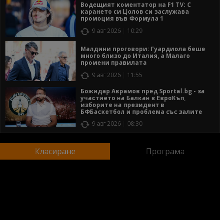
Водещият коментатор на F1 TV: С
карането си Цолов си заслужава
промоция във Формула 1
9 авг 2026 | 10:29
Малдини проговори: Гуардиола беше
много близо до Италия, а Малаго
промени правилата
9 авг 2026 | 11:55
Божидар Аврамов пред Sportal.bg - за
участието на Балкан в ЕвроКъп,
изборите на президент в
БФБаскетбол и проблема със залите
9 авг 2026 | 08:30
Класиране
Програма