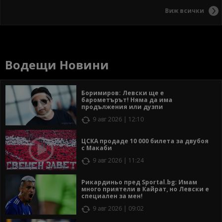
Виж всички
Водещи Новини
Боримиров: Левски ще е
барометърът! Няма да има
продължения или дузпи
9 авг 2026 | 12:10
ЦСКА продаде 10 000 билета за двубоя
с Макаби
9 авг 2026 | 11:24
Рикардиньо пред Sportal.bg: Имам
много приятели в Кайрат, но Левски е
специален за мен!
9 авг 2026 | 09:02