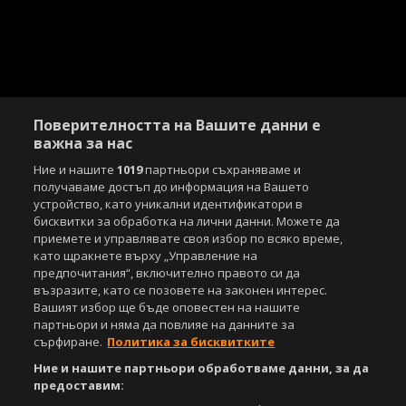
Поверителността на Вашите данни е
важна за нас
Ние и нашите
1019
партньори съхраняваме и
получаваме достъп до информация на Вашето
Copyright © 2007-2026 Агенция Спортал. Всички права запазени.
Този уебсайт е собственост на
устройство, като уникални идентификатори в
Sportal Media Group
бисквитки за обработка на лични данни. Можете да
За нас
приемете и управлявате своя избор по всяко време,
Екип
За рекламa
Общи условия
като щракнете върху „Управление на
Етични правила на НСС
Лични данни
предпочитания“, включително правото си да
Управление на предпочитания
възразите, като се позовете на законен интерес.
Вашият избор ще бъде оповестен на нашите
Съдържанието на този уеб сайт и технологиите, използвани в него, са
партньори и няма да повлияе на данните за
под закрила на Закона за авторското право и сродните му права.
сърфиране.
Политика за бисквитките
Всички статии, репортажи, интервюта и други текстови, графични и
видео материали, публикувани в сайта, са собственост на Агенция
Ние и нашите партньори обработваме данни, за да
Спортал, освен ако изрично е посочено друго. Допуска се
предоставим:
публикуване на текстови материали само след писмено съгласие на