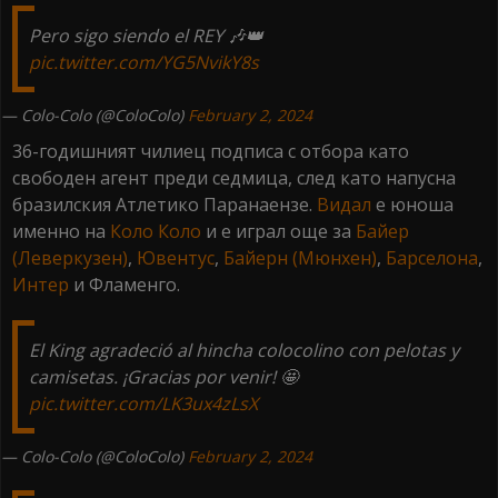
Pero sigo siendo el REY 🎶👑
pic.twitter.com/YG5NvikY8s
— Colo-Colo (@ColoColo)
February 2, 2024
36-годишният чилиец подписа с отбора като
свободен агент преди седмица, след като напусна
бразилския Атлетико Паранаензе.
Видал
е юноша
именно на
Коло
Коло
и е играл още за
Байер
(Леверкузен)
,
Ювентус
,
Байерн (Мюнхен)
,
Барселона
,
Интер
и Фламенго.
El King agradeció al hincha colocolino con pelotas y
camisetas. ¡Gracias por venir! 🤩
pic.twitter.com/LK3ux4zLsX
— Colo-Colo (@ColoColo)
February 2, 2024