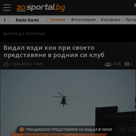
Коло Коло
Новини
Фотогалерии
Класиране
Прог
Sportal.bg
Коло Коло
Видал язди кон при своето
представяне в родния си клуб
2 фев 2024 | 14:41
4595
2