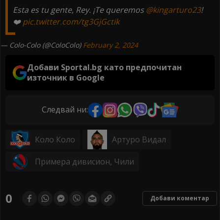
Esta es tu gente, Rey. ¡Te queremos
@kingarturo23
!
❤️
pic.twitter.com/tg3GjGctik
— Colo-Colo (@ColoColo)
February 2, 2024
Добави Sportal.bg като предпочитан
източник в Google
Следвай ни:
Коло Коло
Артуро Видал
Примера дивисион, Чили
0
Добави коментар