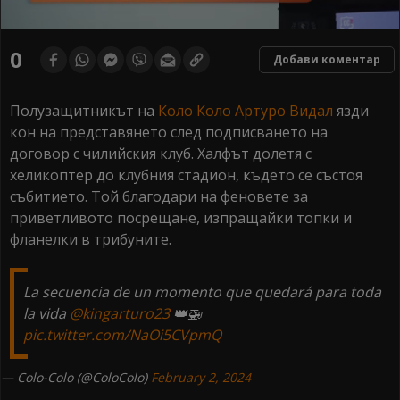
0
seconds
0
Добави коментар
of
0
seconds
Полузащитникът на
Коло Коло
Артуро Видал
язди
кон на представянето след подписването на
договор с чилийския клуб. Халфът долетя с
хеликоптер до клубния стадион, където се състоя
събитието. Той благодари на феновете за
приветливото посрещане, изпращайки топки и
фланелки в трибуните.
La secuencia de un momento que quedará para toda
la vida
@kingarturo23
👑🚁
pic.twitter.com/NaOi5CVpmQ
— Colo-Colo (@ColoColo)
February 2, 2024