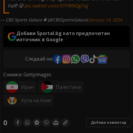
half! 😤
pic.twitter.com/SYYW6Og1qj
— CBS Sports Golazo ⚽️ (@CBSSportsGolazo)
January 14, 2024
Добави Sportal.bg като предпочитан
източник в Google
Следвай ни:
Снимки: Gettyimages
Иран
Палестина
Купа на Азия
0
Добави коментар