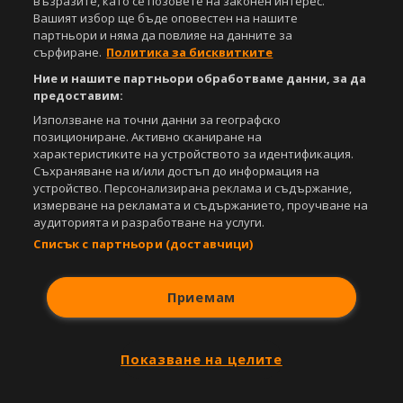
възразите, като се позовете на законен интерес.
Този уебсайт е собственост на
Sportal Media Group
Вашият избор ще бъде оповестен на нашите
партньори и няма да повлияе на данните за
За нас
Екип
За рекламa
Общи условия
сърфиране.
Политика за бисквитките
Етични правила на НСС
Лични данни
Ние и нашите партньори обработваме данни, за да
Управление на предпочитания
предоставим:
Използване на точни данни за географско
Съдържанието на този уеб сайт и технологиите, използвани в него, са
позициониране. Активно сканиране на
под закрила на Закона за авторското право и сродните му права.
характеристиките на устройството за идентификация.
Всички статии, репортажи, интервюта и други текстови, графични и
Съхраняване на и/или достъп до информация на
видео материали, публикувани в сайта, са собственост на Агенция
устройство. Персонализирана реклама и съдържание,
Спортал, освен ако изрично е посочено друго. Допуска се
публикуване на текстови материали само след писмено съгласие на
измерване на рекламата и съдържанието, проучване на
Агенция Спортал, посочване на източника и добавяне на линк към
аудиторията и разработване на услуги.
www.sportal.bg. Използването на графични и видео материали,
Списък с партньори (доставчици)
публикувани в сайта, е строго забранено. Нарушителите ще бъдат
санкционирани с цялата строгост на закона.
Приемам
Свали
БЕЗПЛАТНОТО
приложение за:
iOS
Android
Показване на целите
Powered by: