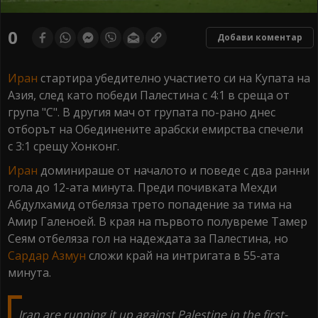
0
Добави коментар
Иран
стартира убедително участието си на Купата на
Азия, след като победи Палестина с 4:1 в среща от
група "С". В другия мач от групата по-рано днес
отборът на Обединените арабски емирства спечели
с 3:1 срещу Хонконг.
Иран
доминираше от началото и поведе с два ранни
гола до 12-ата минута. Преди почивката Мехди
Абдулхамид отбеляза трето попадение за тима на
Амир Галеноей. В края на първото полувреме Тамер
Сеям отбеляза гол на надеждата за Палестина, но
Сардар Азмун
сложи край на интригата в 55-ата
минута.
Iran are running it up against Palestine in the first-