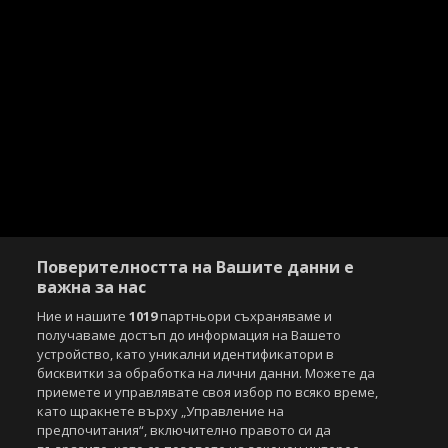
Поверителността на Вашите данни е
важна за нас
Ние и нашите
1019
партньори съхраняваме и
получаваме достъп до информация на Вашето
устройство, като уникални идентификатори в
бисквитки за обработка на лични данни. Можете да
приемете и управлявате своя избор по всяко време,
като щракнете върху „Управление на
предпочитания“, включително правото си да
Copyright © 2007-2026 Агенция Спортал. Всички права запазени.