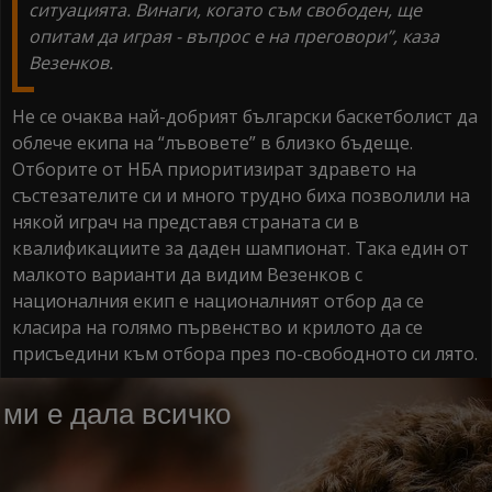
ситуацията. Винаги, когато съм свободен, ще
опитам да играя - въпрос е на преговори”, каза
Везенков.
Не се очаква най-добрият български баскетболист да
облече екипа на “лъвовете” в близко бъдеще.
Отборите от НБА приоритизират здравето на
състезателите си и много трудно биха позволили на
някой играч на представя страната си в
квалификациите за даден шампионат. Така един от
малкото варианти да видим Везенков с
националния екип е националният отбор да се
класира на голямо първенство и крилото да се
присъедини към отбора през по-свободното си лято.