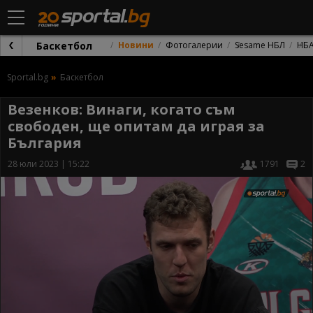
Баскетбол
Новини
Фотогалерии
Sesame НБЛ
НБ
Sportal.bg
Баскетбол
Везенков: Винаги, когато съм
свободен, ще опитам да играя за
България
28 юли 2023 | 15:22
1791
2