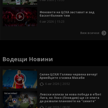
Феновете на ЦСКА застават и зад
баскетболния тим
6 авг 2026 | 15:23
Виж всички
Водещи Новини
Силен ЦСКА! Голяма червена вечер!
Армейците сгазиха Макаби
6 авг 2026 | 20:52
Левски излиза за нова победа в efbet
Лига, но Локо (Пловдив) ще се опита
да развали плановете на "сините"
7 авг 2026 | 08:00