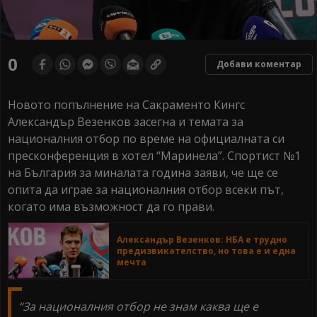
0
seconds
0
Добави коментар
of
0
seconds
Новото попълнение на Сакраменто Кингс
Александър Везенков засегна и темата за
националния отбор по време на официалната си
пресконференция в хотел “Маринела”. Спортист №1
на България за миналата година заяви, че ще се
опита да играе за националния отбор всеки път,
когато има възможност да го прави.
Александър Везенков: НБА е трудно
предизвикателство, но това е и една
мечта
“За националния отбор не знам каква ще е