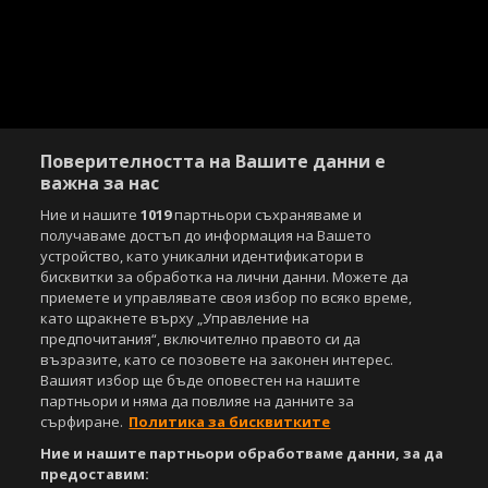
Поверителността на Вашите данни е
важна за нас
Ние и нашите
1019
партньори съхраняваме и
получаваме достъп до информация на Вашето
устройство, като уникални идентификатори в
бисквитки за обработка на лични данни. Можете да
приемете и управлявате своя избор по всяко време,
като щракнете върху „Управление на
предпочитания“, включително правото си да
възразите, като се позовете на законен интерес.
Вашият избор ще бъде оповестен на нашите
партньори и няма да повлияе на данните за
сърфиране.
Политика за бисквитките
Ние и нашите партньори обработваме данни, за да
предоставим: