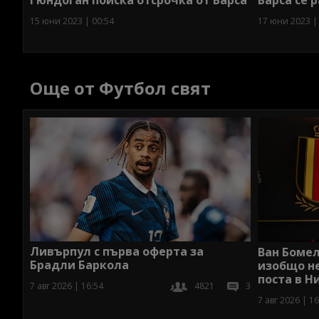
Гюндоган поиска отсрочка от Барса
17 юни 2023 |
15 юни 2023 | 00:54
Още от Футбол свят
Ливърпул с първа оферта за
Ван Бомел
Брадли Баркола
изобщо не
поста в 
7 авг 2026 | 16:54
4821
3
7 авг 2026 | 16