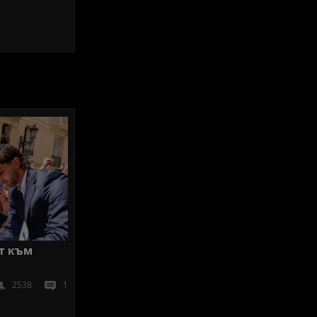
т към
2538
1