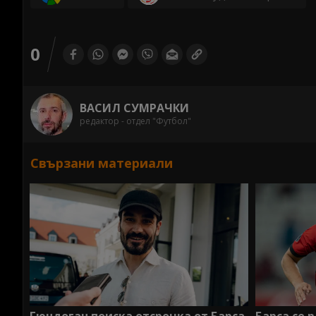
0
ВАСИЛ СУМРАЧКИ
редактор - отдел "Футбол"
Свързани материали
Барса се 