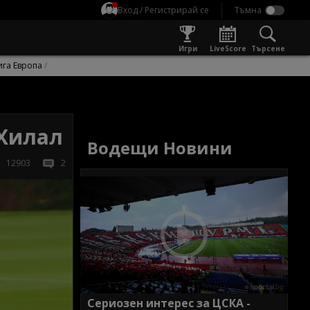
Вход / Регистрирай се
Игри
LiveScore
Търсене
ига Европа
-Хилал
Водещи Новини
12903
2
Сериозен интерес за ЦСКА -