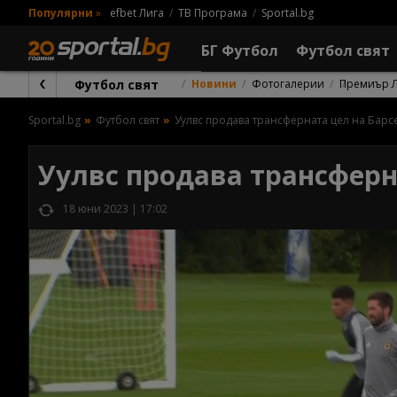
Популярни
»
efbet Лига
ТВ Програма
Sportal.bg
БГ Футбол
Футбол свят
Футбол свят
Новини
Фотогалерии
Премиър 
Sportal.bg
Футбол свят
Уулвс продава трансферната цел на Барс
Уулвс продава трансферн
18 юни 2023 | 17:02