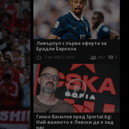
Ливърпул с първа оферта за
Брадли Баркола
7 авг 2026 | 16:54
4821
3
Гинко Василев пред Sportal.bg:
Най-важното е Левски да е зад
нас