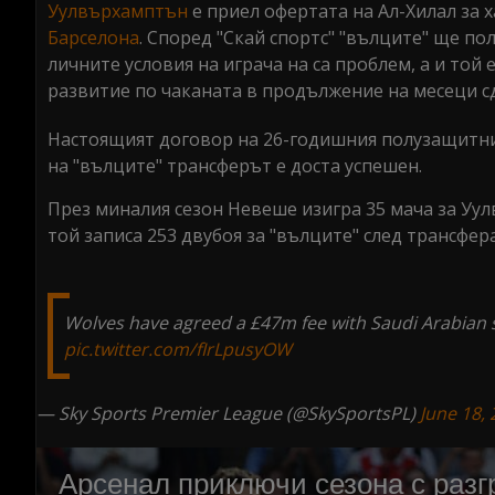
Уулвърхамптън
е приел офертата на Ал-Хилал за 
Барселона
. Според "Скай спортс" "вълците" ще по
личните условия на играча на са проблем, а и той
развитие по чаканата в продължение на месеци сд
Настоящият договор на 26-годишния полузащитник
на "вълците" трансферът е доста успешен.
През миналия сезон Невеше изигра 35 мача за Уулв
той записа 253 двубоя за "вълците" след трансфера
Wolves have agreed a £47m fee with Saudi Arabian sid
pic.twitter.com/fIrLpusyOW
— Sky Sports Premier League (@SkySportsPL)
June 18,