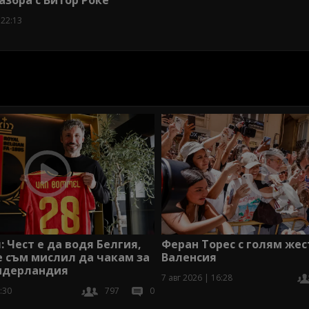
 22:13
: Чест е да водя Белгия,
Феран Торес с голям жес
 съм мислил да чакам за
Валенсия
Нидерландия
7 авг 2026 | 16:28
:30
797
0