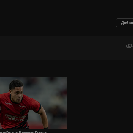
Добав
разбра с Витор Роке