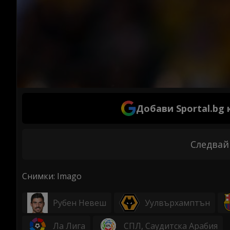
Добави Sportal.bg
Следвай
Снимки: Imago
Рубен Невеш
Уулвърхамптън
Ла Лига
СПЛ, Саудитска Арабия