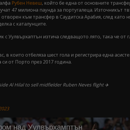
халфа
Рубен Невеш
, който бе една от основните трансф
лучат 47 милиона паунда за португалеца. Източникът тв
 е отворен към трансфер в Саудитска Арабия, след като 
елка с каталунците.
 с Уулвърхаптън изтича следващото лято, така че от г
с, в които отбеляза шест гола и регистрира една асист
 си от Порто през 2017 година.
e Al Hilal to sell midfielder Ruben Neves flight ✈️
 2023