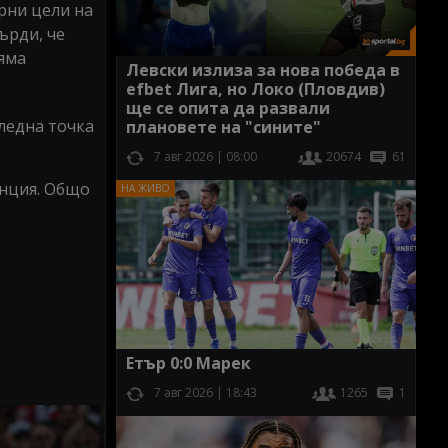
ерни цели на
ърди, че
няма
Левски излиза за нова победа в
efbet Лига, но Локо (Пловдив)
ще се опита да развали
ледна точка
плановете на "сините"
7 авг 2026 | 08:00
20674
61
енция. Общо
Етър 0:0 Марек
7 авг 2026 | 18:43
1265
1