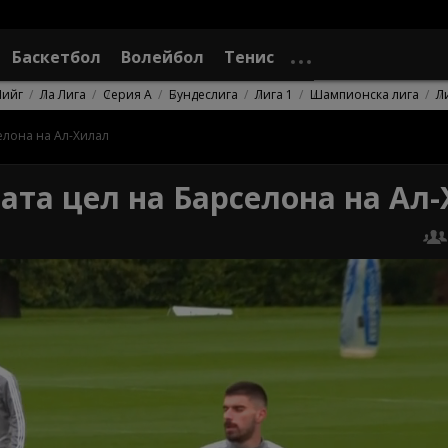
Баскетбол
Волейбол
Тенис
Лийг
Ла Лига
Серия А
Бундеслига
Лига 1
Шампионска лига
Л
елона на Ал-Хилал
ата цел на Барселона на Ал