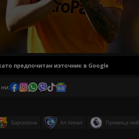
 като предпочитан източник в Google
 ни:
Барселона
Ал-Хилал
Премиър лий