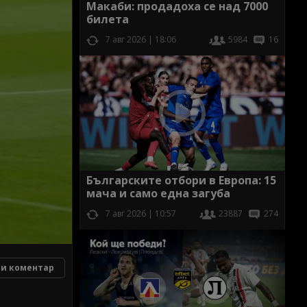
Макаби: продадоха се над 7000
билета
7 авг 2026 | 18:06
5984
16
Българските отбори в Европа: 15
мача и само една загуба
7 авг 2026 | 10:57
23887
274
и коментар