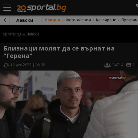
Левски
Новини
Фотогалерии
Класиране
Програм
Sportal.bg
Левски
Близнаци молят да се върнат на
"Герена"
13 дек 2022 | 08:08
34714
2