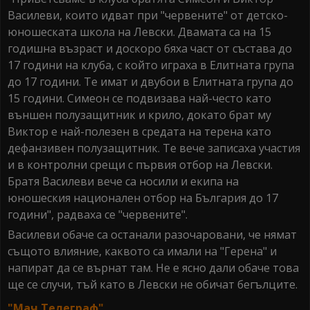
Василеви, които идват при "червените" от детско-
юношеската школа на Левски. Двамата са на 15
годишна възраст и доскоро бяха част от състава до
17 години на клуба, с който играха в Елитната група
до 17 години. Те имат и двубои в Елитната група до
15 години. Симеон се подвизава най-често като
външен полузащитник и крило, докато брат му
Виктор е най-полезен в средата на терена като
дефанзивен полузащитник. Те вече записаха участия
и в контролни срещи с първия отбор на Левски.
Братя Василеви вече са носили и екипа на
юношеския национален отбор на България до 17
години", радваха се "червените".
Василеви обаче са останали разочаровани, че нямат
същото влияние, каквото са имали на "Герена" и
напират да се върнат там. Не е ясно дали обаче това
ще се случи, тъй като в Левски не обичат бегълците.
"Мач Телеграф".