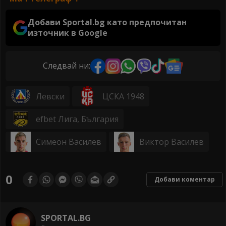
Добави Sportal.bg като предпочитан
източник в Google
Следвай ни:
Левски
ЦСКА 1948
efbet Лига, България
Симеон Василев
Виктор Василев
0
Добави коментар
SPORTAL.BG