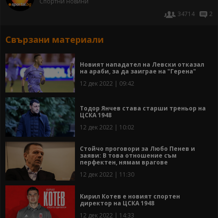
Спортни новини
34714
2
Свързани материали
Новият нападател на Левски отказал
на араби, за да заиграе на "Герена"
12 дек 2022 | 09:42
Тодор Янчев става старши треньор на
ЦСКА 1948
12 дек 2022 | 10:02
Стойчо проговори за Любо Пенев и
заяви: В това отношение съм
перфектен, нямам врагове
12 дек 2022 | 11:30
Кирил Котев е новият спортен
директор на ЦСКА 1948
12 дек 2022 | 14:33