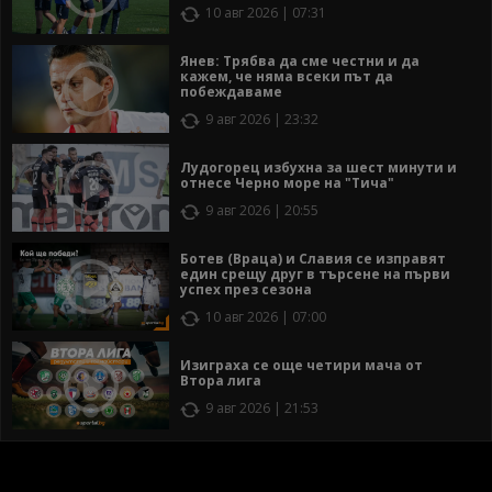
10 авг 2026 | 07:31
Янев: Трябва да сме честни и да
кажем, че няма всеки път да
побеждаваме
9 авг 2026 | 23:32
Лудогорец избухна за шест минути и
отнесе Черно море на "Тича"
9 авг 2026 | 20:55
Ботев (Враца) и Славия се изправят
един срещу друг в търсене на първи
успех през сезона
10 авг 2026 | 07:00
Изиграха се още четири мача от
Втора лига
9 авг 2026 | 21:53