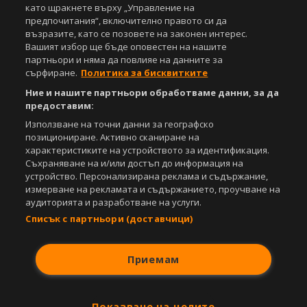
под закрила на Закона за авторското право и сродните му права.
като щракнете върху „Управление на
Всички статии, репортажи, интервюта и други текстови, графични и
предпочитания“, включително правото си да
видео материали, публикувани в сайта, са собственост на Агенция
възразите, като се позовете на законен интерес.
Спортал, освен ако изрично е посочено друго. Допуска се
Вашият избор ще бъде оповестен на нашите
публикуване на текстови материали само след писмено съгласие на
партньори и няма да повлияе на данните за
Агенция Спортал, посочване на източника и добавяне на линк към
сърфиране.
Политика за бисквитките
www.sportal.bg. Използването на графични и видео материали,
публикувани в сайта, е строго забранено. Нарушителите ще бъдат
Ние и нашите партньори обработваме данни, за да
санкционирани с цялата строгост на закона.
предоставим:
Използване на точни данни за географско
Свали
БЕЗПЛАТНОТО
приложение за:
позициониране. Активно сканиране на
характеристиките на устройството за идентификация.
iOS
Android
Съхраняване на и/или достъп до информация на
устройство. Персонализирана реклама и съдържание,
Powered by:
измерване на рекламата и съдържанието, проучване на
аудиторията и разработване на услуги.
Списък с партньори (доставчици)
Приемам
Показване на целите