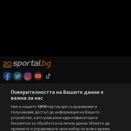
Copyright © 2007-2026 Агенция Спортал. Всички права запазени.
Този уебсайт е собственост на
Sportal Media Group
Поверителността на Вашите данни е
важна за нас
За нас
Екип
За рекламa
Общи условия
Ние и нашите
1019
партньори съхраняваме и
Етични правила на НСС
Лични данни
получаваме достъп до информация на Вашето
Управление на предпочитания
устройство, като уникални идентификатори в
бисквитки за обработка на лични данни. Можете да
Съдържанието на този уеб сайт и технологиите, използвани в него, са
приемете и управлявате своя избор по всяко време,