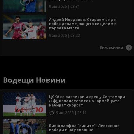
9 авг 2026 | 23:31
Андрей Йорданов: Стараем се да
побеждаваме, защото се целим в
първото място
9 авг 2026 | 23:22
Виж всички
Водещи Новини
ЦСКА се развихри и срещу Септември
(Сф), нападателите на "армейците"
набират скорост
9 авг 2026 | 23:11
Бивш халф на "сините": Левски ще
победи и на реванша!