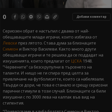
0
seconds
0
Добави коментар
of
0
seconds
Сериозен обрат е настъпил с двама от най-
обещаващите млади играчи, които избягаха от
Левски
през лятото. Става дума за близнаците
Симеон
и Виктор Василеви. Както много други
обещаващи играчи и те решиха да се поддадат на
изкушенията, които предлагат от
ЦСКА
1948.
"Червените" са безскрупулни в търсенето на
таланти. И нищо не ги спира пред целта за
привличане на футболиситте, които са набелязали.
Твърди се дори, че това е станало и срещу сериозни
парични стимули в този случай. Близнаците са били
изкушени с по 3000 лева на калпак във вид на
стипентия.
"Приветсваме в клуба братята Симеон и Виктор