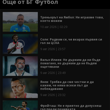
Още от БГ Футбол
Треньорът на Ямбол: Не играхме това,
което можем
10 авг 2026 | 02:29
Соле: Радвам се, че вкарах първия си
гол за ЦСКА
9 авг 2026 | 23:57
Вальо Илиев: Не държим да ни бъде
помагано, но държим да не бъдем
ощетявани
9 авг 2026 | 23:49
Янев: Трябва да сме честни и да
кажем, че няма всеки път да
побеждаваме
9 авг 2026 | 23:32
Фрейташ: Не е приятно да допуснеш
гол преди почивката