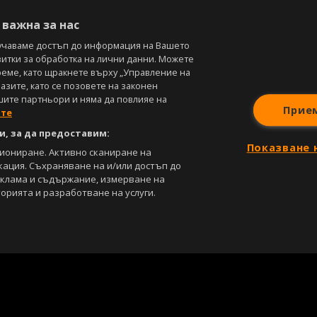
В
важна за нас
учаваме достъп до информация на Вашето
витки за обработка на лични данни. Можете
реме, като щракнете върху „Управление на
зите, като се позовете на законен
шите партньори и няма да повлияе на
Прие
ите
, за да предоставим:
Показване 
циониране. Активно сканиране на
кация. Съхраняване на и/или достъп до
еклама и съдържание, измерване на
орията и разработване на услуги.