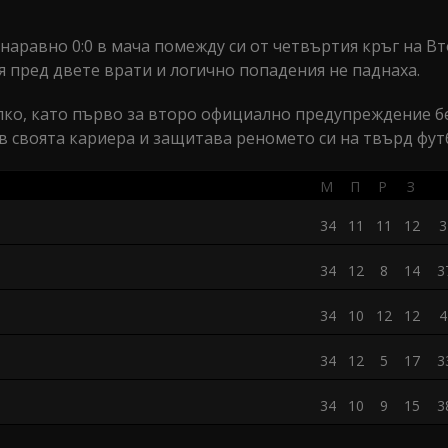
наравно 0:0 в мача помежду си от четвъртия кръг на Вт
 пред двете врати и логично попадения не паднаха.
алко, като първо за второ официално предупреждение б
 в своята кариера и защитава реномето си на твърд фут
М
П
Р
З
34
11
11
12
3
34
12
8
14
3
34
10
12
12
4
34
12
5
17
3
34
10
9
15
3