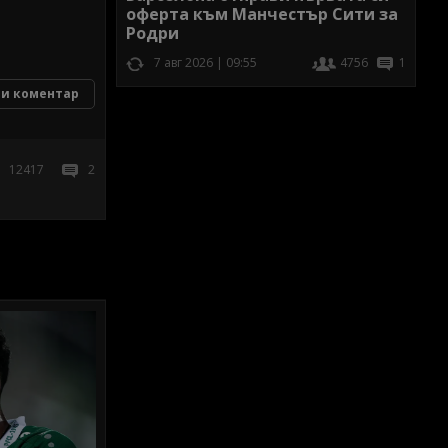
оферта към Манчестър Сити за
Родри
7 авг 2026 | 09:55
4756
1
и коментар
12417
2