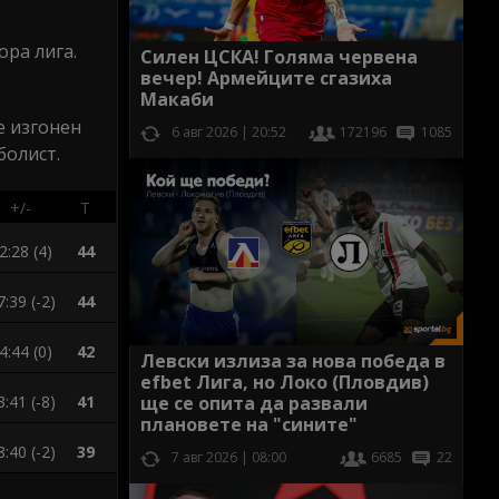
ора лига.
Силен ЦСКА! Голяма червена
вечер! Армейците сгазиха
Макаби
е изгонен
6 авг 2026 | 20:52
172196
1085
болист.
+/-
Т
2:28 (4)
44
7:39 (-2)
44
4:44 (0)
42
Левски излиза за нова победа в
efbet Лига, но Локо (Пловдив)
3:41 (-8)
41
ще се опита да развали
плановете на "сините"
8:40 (-2)
39
7 авг 2026 | 08:00
6685
22