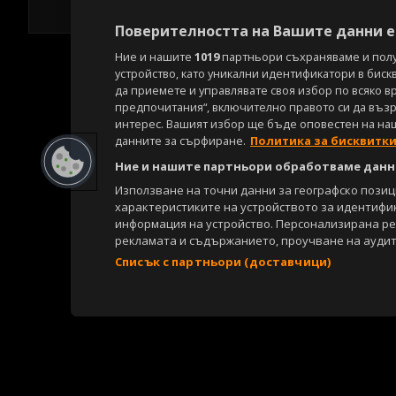
Поверителността на Вашите данни е 
Ние и нашите
1019
партньори съхраняваме и пол
устройство, като уникални идентификатори в биск
да приемете и управлявате своя избор по всяко в
предпочитания“, включително правото си да възра
интерес. Вашият избор ще бъде оповестен на на
данните за сърфиране.
Политика за бисквитк
Ние и нашите партньори обработваме данни
Използване на точни данни за географско пози
характеристиките на устройството за идентифи
информация на устройство. Персонализирана р
рекламата и съдържанието, проучване на аудит
Списък с партньори (доставчици)