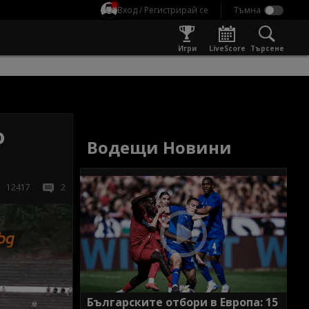
Вход / Регистрирай се
Игри
LiveScore
Търсене
о
Водещи Новини
12417
2
Българските отбори в Европа: 15