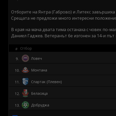
seconds
Volume
0%
Отборите на Янтра (Габрово) и Литекс завършиха 
Срещата не предложи много интересни положения
В края на мача двата тима останаха с човек по-м
Даниел Гаджев. Ветеранът бе изгонен за 14-и път
Отбор
#
Ловеч
9
.
Монтана
10
.
Спартак (Плевен)
11
.
Беласица
12
.
Добруджа
13
.