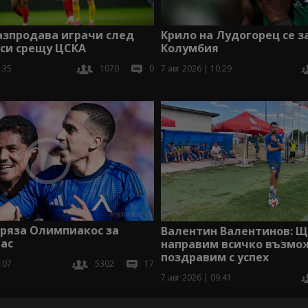
азпродава играчи след
Крило на Лудогорец се 
 си срещу ЦСКА
Колумбия
:35
1070
0
7 авг 2026 | 10:29
тряза Олимпиакос за
Валентин Валентинов: 
ас
направим всичко възмож
поздравим с успех
:07
5302
17
7 авг 2026 | 09:41