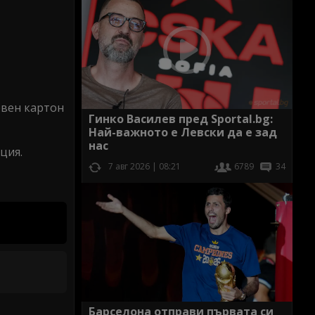
рвен картон
Гинко Василев пред Sportal.bg:
Най-важното е Левски да е зад
нас
ция.
7 авг 2026 | 08:21
6789
34
Барселона отправи първата си