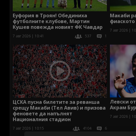
Макаби р
Еуфория в Троян! Обединиха
фиаското
футболните клубове, Мартин
Кушев повежда новият ФК Чавдар
7 авг 2026 | 10
7 авг 2026 | 10:41
537
1
Левски о
ЦСКА пусна билетите за реванша
Акрам Бур
срещу Макаби (Тел Авив) и призова
феновете да напълнят
7 авг 2026 | 10
Националния стадион
7 авг 2026 | 10:15
4104
6