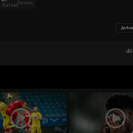
Литекс
Добав