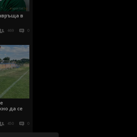
завръща в
469
0
Ще
но да се
450
0