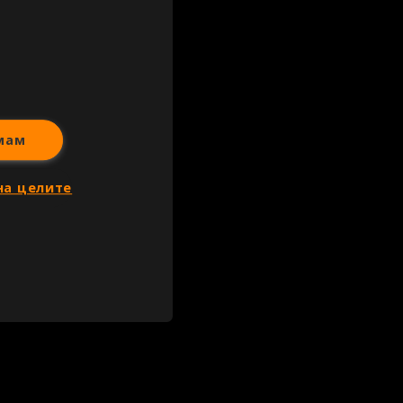
иж всички
мам
на целите