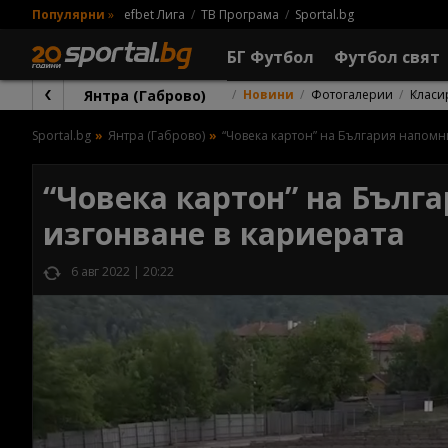
Популярни
»
efbet Лига
ТВ Програма
Sportal.bg
БГ Футбол
Футбол свят
Янтра (Габрово)
Новини
Фотогалерии
Класи
Sportal.bg
Янтра (Габрово)
“Човека картон” на България напомни
“Човека картон” на Бълга
изгонване в кариерата
6 авг 2022 | 20:22