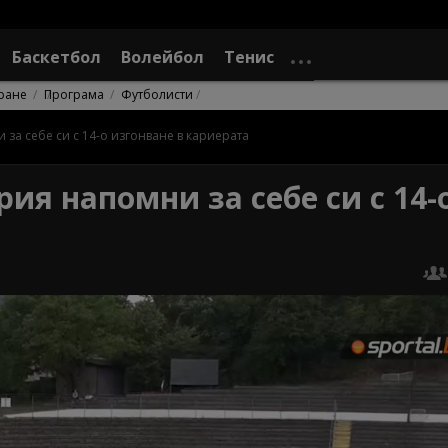
Баскетбол
Волейбол
Тенис
ране
Програма
Футболисти
 за себе си с 14-о изгонване в кариерата
рия напомни за себе си с 14-