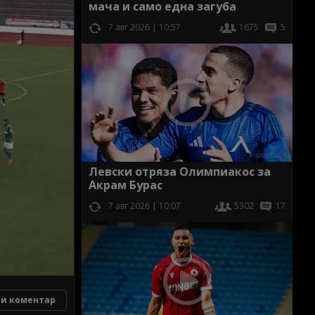
мача и само една загуба
7 авг 2026 | 10:57
1675
5
Левски отряза Олимпиакос за
Акрам Бурас
7 авг 2026 | 10:07
5302
17
и коментар