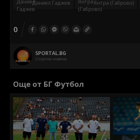
Даниел Гаджев
Янтра (Габрово)
0
SPORTAL.BG
Спортни новини
Още от БГ Футбол