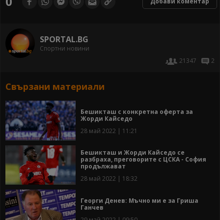
0
Добави коментар
SPORTAL.BG
Спортни новини
21347
2
Свързани материали
Бешикташ с конкретна оферта за
Жорди Кайседо
28 май 2022 | 11:21
Бешикташ и Жорди Кайседо се
разбраха, преговорите с ЦСКА - София
продължават
28 май 2022 | 18:32
Георги Денев: Мъчно ми е за Гриша
Ганчев
29 май 2022 | 09:50