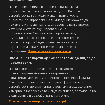
Етични правила на НСС
Лични данни
Ние и нашите
1019
партньори съхраняваме и
Управление на предпочитания
получаваме достъп до информация на Вашето
устройство, като уникални идентификатори в
Съдържанието на този уеб сайт и технологиите, използвани в него, са
бисквитки за обработка на лични данни. Можете да
под закрила на Закона за авторското право и сродните му права.
приемете и управлявате своя избор по всяко време,
Всички статии, репортажи, интервюта и други текстови, графични и
като щракнете върху „Управление на
видео материали, публикувани в сайта, са собственост на Агенция
предпочитания“, включително правото си да
Спортал, освен ако изрично е посочено друго. Допуска се
възразите, като се позовете на законен интерес.
публикуване на текстови материали само след писмено съгласие на
Вашият избор ще бъде оповестен на нашите
Агенция Спортал, посочване на източника и добавяне на линк към
партньори и няма да повлияе на данните за
www.sportal.bg. Използването на графични и видео материали,
сърфиране.
Политика за бисквитките
публикувани в сайта, е строго забранено. Нарушителите ще бъдат
санкционирани с цялата строгост на закона.
Ние и нашите партньори обработваме данни, за да
предоставим:
Свали
БЕЗПЛАТНОТО
приложение за:
Използване на точни данни за географско
позициониране. Активно сканиране на
iOS
Android
характеристиките на устройството за идентификация.
Съхраняване на и/или достъп до информация на
Powered by:
устройство. Персонализирана реклама и съдържание,
измерване на рекламата и съдържанието, проучване на
аудиторията и разработване на услуги.
Списък с партньори (доставчици)