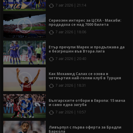
7 авг 2026 | 21:14
Сериозен интерес за ЦСКА - Макаби:
продадоха се над 7000 билета
7 авг 2026 | 18:06
Етър пречупи Марек и продължава да
е безгрешен във Втора лига
7 авг 2026 | 20:40
Как Мохамед Салах се озова в
четвъртия най-голям клуб в Турция
7 авг 2026 | 18:31
Българските отбори в Европа: 15 мача
и само една загуба
7 авг 2026 | 10:57
Ливърпул с първа оферта за Брадли
Баркола