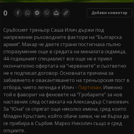
0
seconds
0
Добави коментар
of
0
seconds
Сръбският треньор Саша Илич държи под
напрежение ръководните фактори на "Българска
армия". Макар че двете страни постигнаха пълно
споразумение още в средата на миналата седмица,
44-годишният специалист все още не е приел
окончателно офертата на "червените" и съответно
не е подписал договор. Основната причина за
забавянето е овакантяването на треньорския пост в
отбора, чиято легенда е Илич -
Партизан
. Именно
той е фаворит на феновете на "Гробарите" за нов
наставник след оставката на Александър Станоевич.
За "Юна" се спрягат още няколко имена, сред които
Младен Кръстаич, който обаче заяви, че не бърза да
се прибира в Сърбия. Марко Николич също е сред
опциите.