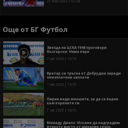
31 май 2022 | 07:28
Още от БГ Футбол
Звезда на ЦСКА 1948 проговори
български: Няма пари
7 авг 2026 | 16:19
Вратар си тръгна от Добруджа заради
неизплатени заплати
7 авг 2026 | 16:15
Пирин вади юношите, за да се върне
към корените си
7 авг 2026 | 16:15
Мамаду Диало: Искаме да надградим
второто място от миналия сезон,