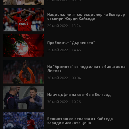
Националният селекционер на Еквадор
отсвири Жорди Кайседо
29 май 2022 | 13:24
Проблемът "Дървеното"
29 май 2022 | 14:46
На "Армията" се подсилват с бивш ас на
Литекс
30 май 2022 | 00:04
Илич цъфна на сватба в Белград
30 май 2022 | 10:26
Бешикташ се отказва от Кайседо
заради високата цена