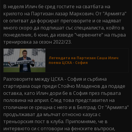
В неделя Илич бе сред гостите на сватбата на
крилото на Партизан лазар Маркович. От "Армията"
се опитват да форсират преговорите и се надяват
много скоро да подпишат със специалиста, който в
понеделник, 6 юни, да изведе "червените" на първа
тренировка за сезон 2022/23.
Легендата на Партизан Саша Илич
поема ЦСКА - София
Разговорите между ЦСКА - София и сърбина
стартираха още преди Стойчо Младенов да подаде
оставка, като Илич дори бе в София през първата
половина на април. След това представител на
столичани се срещна с него и в Белград. От "Армията"
продължават да мълчат относно казуса с
треньорския пост в клуба. Припомняме, че в
интервюто си с отговори на фенските въпроси,