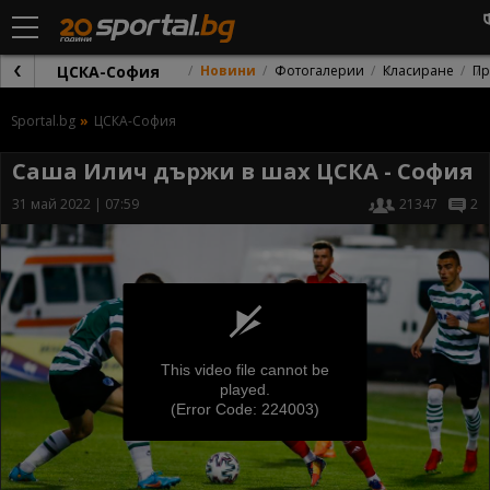
ЦСКА-София
Новини
Фотогалерии
Класиране
Пр
Sportal.bg
ЦСКА-София
Саша Илич държи в шах ЦСКА - София
31 май 2022 | 07:59
21347
2
This video file cannot be
played.
(Error Code: 224003)