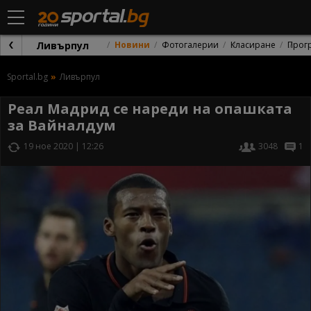
Ливърпул
Новини
Фотогалерии
Класиране
Прог
Sportal.bg
Ливърпул
Реал Мадрид се нареди на опашката
за Вайналдум
19 ное 2020 | 12:26
3048
1