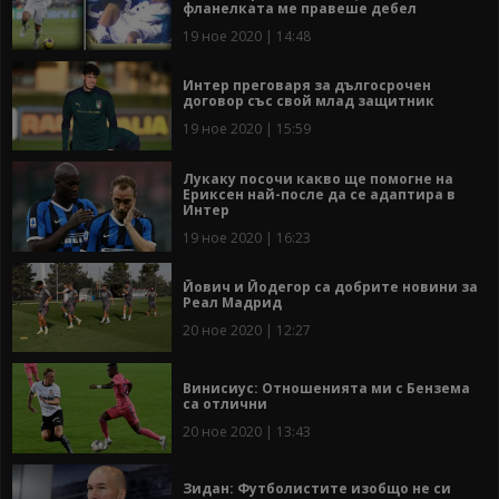
фланелката ме правеше дебел
19 ное 2020 | 14:48
Интер преговаря за дългосрочен
договор със свой млад защитник
19 ное 2020 | 15:59
Лукаку посочи какво ще помогне на
Ериксен най-после да се адаптира в
Интер
19 ное 2020 | 16:23
Йович и Йодегор са добрите новини за
Реал Мадрид
20 ное 2020 | 12:27
Винисиус: Отношенията ми с Бензема
са отлични
20 ное 2020 | 13:43
Зидан: Футболистите изобщо не си