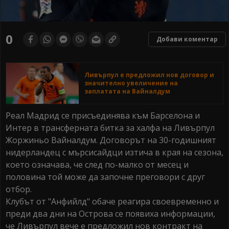
0
Добави коментар
Ливърпул е предложил нов договор и
значително увеличение на
заплатата на Вайналдум
Реал Мадрид се присъединява към Барселона и
Интер в трансферната битка за халфа на Ливърпул
Жоржиньо Вайналдум. Договорът на 30-годишният
нидерландец с мърсисайдци изтича в края на сезона,
което означава, че след по-малко от месец и
половина той може да започне преговори с друг
отбор.
Клубът от "Анфийлд" обаче реагира своевременно и
преди два дни на Острова се появиха информации,
че Ливърпул вече е предложил нов контракт на