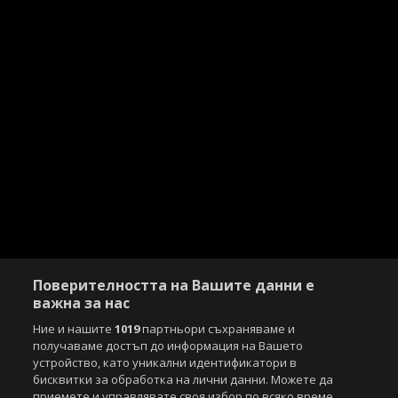
Поверителността на Вашите данни е
важна за нас
Ние и нашите
1019
партньори съхраняваме и
получаваме достъп до информация на Вашето
устройство, като уникални идентификатори в
бисквитки за обработка на лични данни. Можете да
приемете и управлявате своя избор по всяко време,