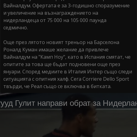
Вайналдум. Офертата е за 3-годишно споразумение
и увеличение на възнаграждението на
нидерландеца от 75 000 на 105 000 паунда
седмично.
Още през лятото новият треньор на Барселона
Роналд Куман имаше желание да привлече
Вайналдум на "Камп Ноу", като в Испания смятат, че
опитите за това ще бъдат подновени още през
януари. Според медиите в Италия Интер също следи
ситуацията с опитния халф. Сега Corriere Dello Sport
твърди, че Реал също се включва в битката.