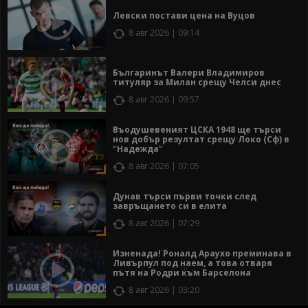
Левски постави цена на Вуцов
8 авг 2026 | 09:14
Българинът Валери Владимиров
титуляр за Милан срещу Челси днес
8 авг 2026 | 09:57
Въодушевеният ЦСКА 1948 ще търси
нов добър резултат срещу Локо (Сф) в
"Надежда"
8 авг 2026 | 07:05
Дунав търси първи точки след
завръщането си в елита
8 авг 2026 | 07:29
Изненада! Роналд Араухо преминава в
Ливърпул под наем, а това отваря
пътя на Родри към Барселона
8 авг 2026 | 03:20