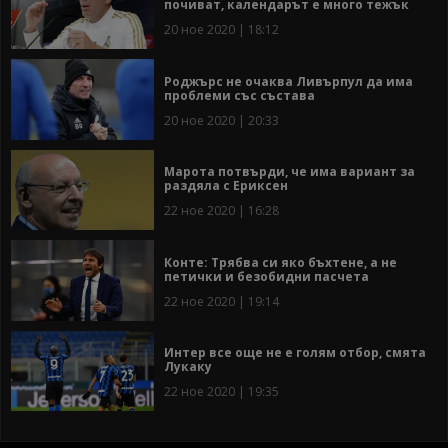
почиват, календарът е много тежък
20 ное 2020 | 18:12
Роджърс не очаква Ливърпул да има
проблеми със състава
20 ное 2020 | 20:33
Марота потвърди, че има вариант за
раздяла с Ериксен
22 ное 2020 | 16:28
Конте: Трябва си яко бъхтене, а не
петички и безобидни пасчета
22 ное 2020 | 19:14
Интер все още не е голям отбор, смята
Лукаку
22 ное 2020 | 19:35