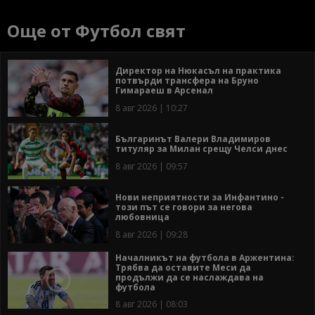
Още от Футбол свят
Директор на Нюкасъл на практика
потвърди трансфера на Бруно
Гимараеш в Арсенал
8 авг 2026 | 10:27
Българинът Валери Владимиров
титуляр за Милан срещу Челси днес
8 авг 2026 | 09:57
Нови неприятности за Инфантино -
този път се говори за негова
любовница
8 авг 2026 | 09:28
Началникът на футбола в Аржентина:
Трябва да оставите Меси да
продължи да се наслаждава на
футбола
8 авг 2026 | 08:03