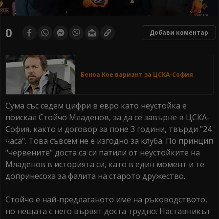
0
seconds
0
Добави коментар
of
0
seconds
Беноа Кое вариант за ЦСКА-София
Сума със седем цифри в евро като неустойка е
поискал Стойчо Младенов, за да се завърне в ЦСКА-
София, както и договор за поне 3 години, твърди "24
часа". Това съвсем не е изгодно за клуба. По принцип
"червените" доста са си патили от неустойките на
Младенов в историята си, като в един момент и те
допринесоха за фалита на старото дружество.
Стойчо е най-предлаганото име на ръководството,
но нещата с него вървят доста трудно. Наставникът