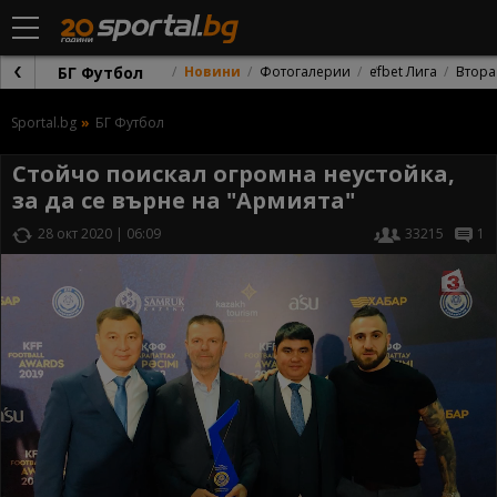
БГ Футбол
Новини
Фотогалерии
efbet Лига
Втора
Sportal.bg
БГ Футбол
Стойчо поискал огромна неустойка,
за да се върне на "Армията"
28 окт 2020 | 06:09
33215
1