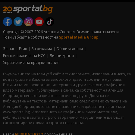
Copyright © 2007-2026 Агенция Спортал. Всички права запазени.
Този уебсайт е собственост на
Sportal Media Group
За нас
Екип
За рекламa
Общи условия
Етични правила на НСС
Лични данни
Управление на предпочитания
Съдържанието на този уеб сайт и технологиите, използвани в него, са
под закрила на Закона за авторското право и сродните му права.
Всички статии, репортажи, интервюта и други текстови, графични и
видео материали, публикувани в сайта, са собственост на Агенция
Спортал, освен ако изрично е посочено друго. Допуска се
публикуване на текстови материали само след писмено съгласие на
Агенция Спортал, посочване на източника и добавяне на линк към
www.sportal.bg. Използването на графични и видео материали,
публикувани в сайта, е строго забранено. Нарушителите ще бъдат
санкционирани с цялата строгост на закона.
Свали
БЕЗПЛАТНОТО
приложение за: