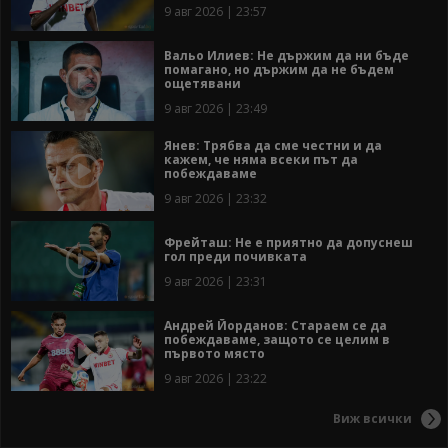
9 авг 2026 | 23:57
Вальо Илиев: Не държим да ни бъде
помагано, но държим да не бъдем
ощетявани
9 авг 2026 | 23:49
Янев: Трябва да сме честни и да
кажем, че няма всеки път да
побеждаваме
9 авг 2026 | 23:32
Фрейташ: Не е приятно да допуснеш
гол преди почивката
9 авг 2026 | 23:31
Андрей Йорданов: Стараем се да
побеждаваме, защото се целим в
първото място
9 авг 2026 | 23:22
Виж всички