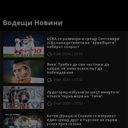
Водещи Новини
ЦСКА се развихри и срещу Септември
(Сф), нападателите на "армейците"
набират скорост
9 авг 2026 | 23:11
Янев: Трябва да сме честни и да
кажем, че няма всеки път да
побеждаваме
9 авг 2026 | 23:32
Лудогорец избухна за шест минути и
отнесе Черно море на "Тича"
9 авг 2026 | 20:55
Ботев (Враца) и Славия се изправят
един срещу друг в търсене на първи
успех през сезона