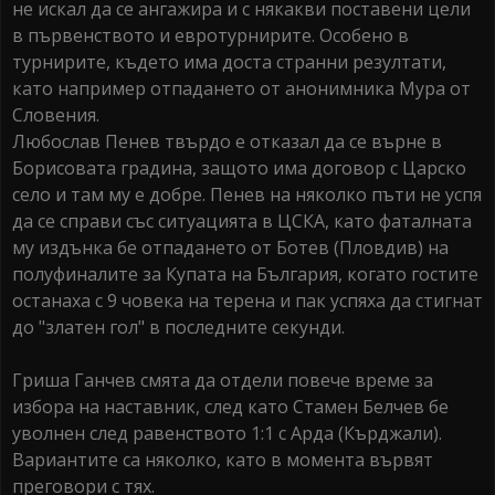
не искал да се ангажира и с някакви поставени цели
в първенството и евротурнирите. Особено в
турнирите, където има доста странни резултати,
като например отпадането от анонимника Мура от
Словения.
Любослав Пенев твърдо е отказал да се върне в
Борисовата градина, защото има договор с Царско
село и там му е добре. Пенев на няколко пъти не успя
да се справи със ситуацията в ЦСКА, като фаталната
му издънка бе отпадането от Ботев (Пловдив) на
полуфиналите за Купата на България, когато гостите
останаха с 9 човека на терена и пак успяха да стигнат
до "златен гол" в последните секунди.
Гриша Ганчев смята да отдели повече време за
избора на наставник, след като Стамен Белчев бе
уволнен след равенството 1:1 с Арда (Кърджали).
Вариантите са няколко, като в момента вървят
преговори с тях.