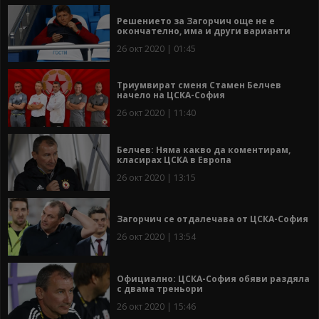
Решението за Загорчич още не е
окончателно, има и други варианти
26 окт 2020 | 01:45
Триумвират сменя Стамен Белчев
начело на ЦСКА-София
26 окт 2020 | 11:40
Белчев: Няма какво да коментирам,
класирах ЦСКА в Европа
26 окт 2020 | 13:15
Загорчич се отдалечава от ЦСКА-София
26 окт 2020 | 13:54
Официално: ЦСКА-София обяви раздяла
с двама треньори
26 окт 2020 | 15:46