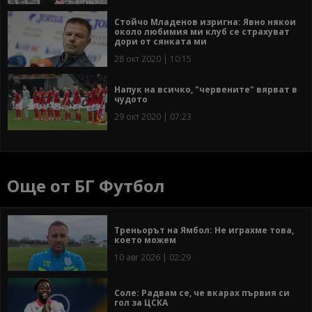
Стойчо Младенов изригна: Явно някои
около любимия ми клуб се страхуват
дори от сянката ми
28 окт 2020 | 10:15
Напук на всичко, "червените" вярват в
чудото
29 окт 2020 | 07:23
Още от БГ Футбол
Треньорът на Ямбол: Не играхме това,
което можем
10 авг 2026 | 02:29
Соле: Радвам се, че вкарах първия си
гол за ЦСКА