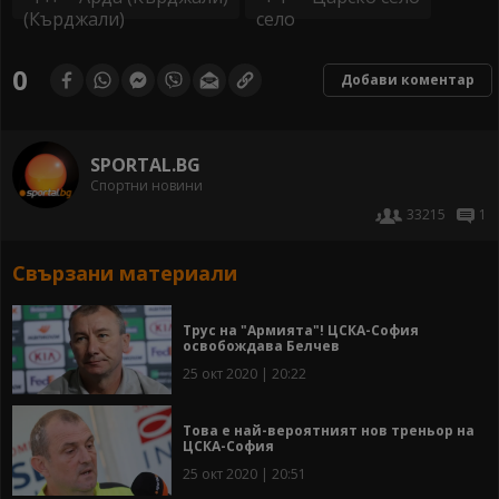
0
Добави коментар
SPORTAL.BG
Спортни новини
33215
1
Свързани материали
Трус на "Армията"! ЦСКА-София
освобождава Белчев
25 окт 2020 | 20:22
Това е най-вероятният нов треньор на
ЦСКА-София
25 окт 2020 | 20:51