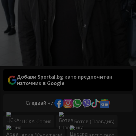
Добави Sportal.bg като предпочитан
източник в Google
Следвай ни:
ЦСКА-София
Ботев (Пловдив)
Арда (Кърджали)
Царско село