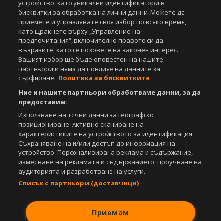
устройство, като уникални идентификатори в
бисквитки за обработка на лични данни. Можете да
приемете и управлявате своя избор по всяко време,
като щракнете върху „Управление на
предпочитания“, включително правото си да
възразите, като се позовете на законен интерес.
Вашият избор ще бъде оповестен на нашите
партньори и няма да повлияе на данните за
сърфиране.
Политика за бисквитките
Ние и нашите партньори обработваме данни, за да
предоставим:
Използване на точни данни за географско
позициониране. Активно сканиране на
характеристиките на устройството за идентификация.
Съхраняване на и/или достъп до информация на
устройство. Персонализирана реклама и съдържание,
измерване на рекламата и съдържанието, проучване на
аудиторията и разработване на услуги.
Списък с партньори (доставчици)
Приемам