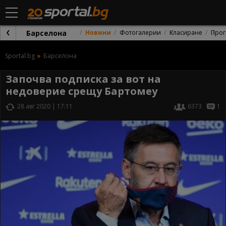
Барселона
Новини
Фотогалерии
Класиране
Прог
Sportal.bg
Барселона
Започва подписка за вот на
недоверие срещу Бартомеу
28 авг 2020 | 17:11
6373
1