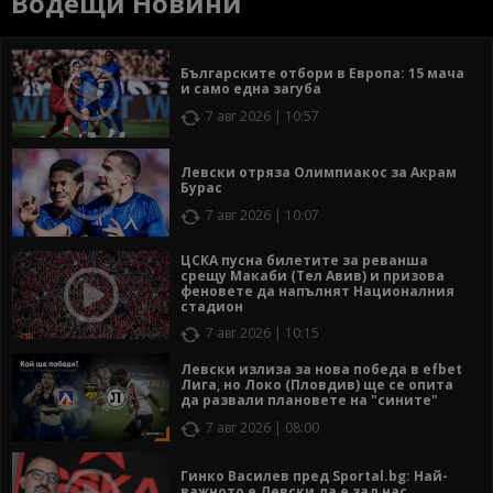
Водещи Новини
Българските отбори в Европа: 15 мача
и само една загуба
7 авг 2026 | 10:57
Левски отряза Олимпиакос за Акрам
Бурас
7 авг 2026 | 10:07
ЦСКА пусна билетите за реванша
срещу Макаби (Тел Авив) и призова
феновете да напълнят Националния
стадион
7 авг 2026 | 10:15
Левски излиза за нова победа в efbet
Лига, но Локо (Пловдив) ще се опита
да развали плановете на "сините"
7 авг 2026 | 08:00
Гинко Василев пред Sportal.bg: Най-
важното е Левски да е зад нас