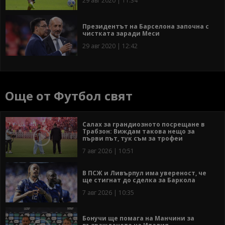
29 авг 2020 | 11:34
Президентът на Барселона започна с
чистката заради Меси
29 авг 2020 | 12:42
Още от Футбол свят
Салах за грандиозното посрещане в
Трабзон: Виждам такова нещо за
първи път, тук съм за трофеи
7 авг 2026 | 10:51
В ПСЖ и Ливърпул има увереност, че
ще стигнат до сделка за Баркола
7 авг 2026 | 10:35
Бонучи ще помага на Манчини за