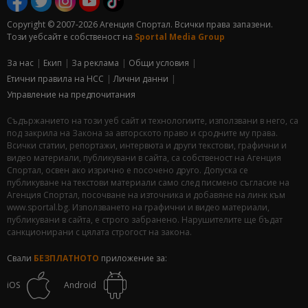
Copyright © 2007-2026 Агенция Спортал. Всички права запазени.
Този уебсайт е собственост на
Sportal Media Group
За нас
Екип
За рекламa
Общи условия
Етични правила на НСС
Лични данни
Управление на предпочитания
Съдържанието на този уеб сайт и технологиите, използвани в него, са
под закрила на Закона за авторското право и сродните му права.
Всички статии, репортажи, интервюта и други текстови, графични и
видео материали, публикувани в сайта, са собственост на Агенция
Спортал, освен ако изрично е посочено друго. Допуска се
публикуване на текстови материали само след писмено съгласие на
Агенция Спортал, посочване на източника и добавяне на линк към
www.sportal.bg. Използването на графични и видео материали,
публикувани в сайта, е строго забранено. Нарушителите ще бъдат
санкционирани с цялата строгост на закона.
Свали
БЕЗПЛАТНОТО
приложение за:
iOS
Android