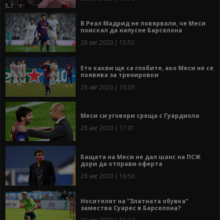
В Реал Мадрид не повярвали, че Меси
поискал да напусне Барселона
28 авг 2020 | 15:52
Ето какви ще са глобите, ако Меси не се
появява за тренировки
28 авг 2020 | 16:09
Меси си уговори среща с Гуардиола
28 авг 2020 | 17:01
Бащата на Меси не дал шанс на ПСЖ
дори да отправи оферта
28 авг 2020 | 16:56
Носителят на “Златната обувка”
замества Суарес в Барселона?