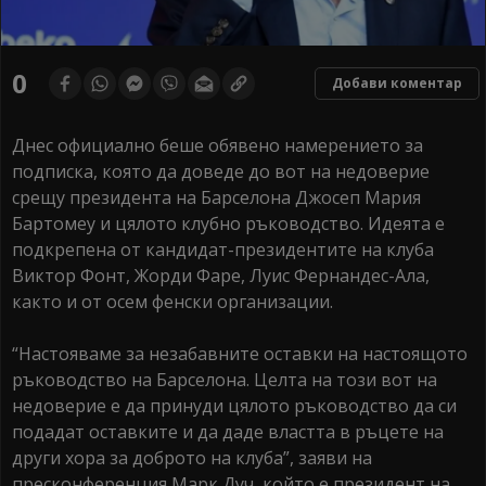
0
Добави коментар
Днес официално беше обявено намерението за
подписка, която да доведе до вот на недоверие
срещу президента на Барселона Джосеп Мария
Бартомеу и цялото клубно ръководство. Идеята е
подкрепена от кандидат-президентите на клуба
Виктор Фонт, Жорди Фаре, Луис Фернандес-Ала,
както и от осем фенски организации.
“Настояваме за незабавните оставки на настоящото
ръководство на Барселона. Целта на този вот на
недоверие е да принуди цялото ръководство да си
подадат оставките и да даде властта в ръцете на
други хора за доброто на клуба”, заяви на
пресконференция Марк Дуч, който е президент на