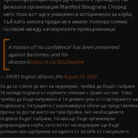
фенската организация Manifest Blaugrana. Според
него този вот ще е уникален и исторически за клуба,
тъй като никога преди не е имало толкова голямо
съгласие между каталунските привърженици.
A motion of ’no confidence’ has been presented
against Bartomeu and his
directors
https://t.co/5DLEIwjsh4
— SPORT English (@Sport_EN)
August 28, 2020
За да се стигне до вот на недоверие, трябва да бъдат събрани
16 хиляди подписа от клубните членове с право на глас. Това
трябва да бъде направено в 14-дневен срок от стартирането на
подписката. Ситуацията с коронавируса обаче ще представлява
пречка за достигането на тази бройка. Ако необходимите
подписи бъдат събрани, тогава ще бъде организиран
референдум в клуба, като вотът на недоверие ще бъде
успешен при одобрение на идеята от 66,66% от гласувалите.