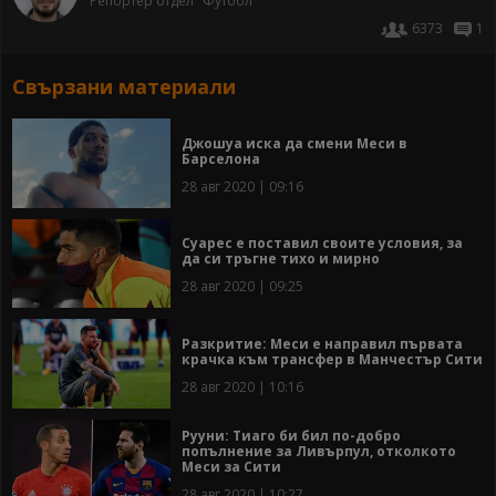
Репортер отдел "Футбол"
6373
1
Свързани материали
Джошуа иска да смени Меси в
Барселона
28 авг 2020 | 09:16
Суарес е поставил своите условия, за
да си тръгне тихо и мирно
28 авг 2020 | 09:25
Разкритие: Меси е направил първата
крачка към трансфер в Манчестър Сити
28 авг 2020 | 10:16
Рууни: Тиаго би бил по-добро
попълнение за Ливърпул, отколкото
Меси за Сити
28 авг 2020 | 10:27