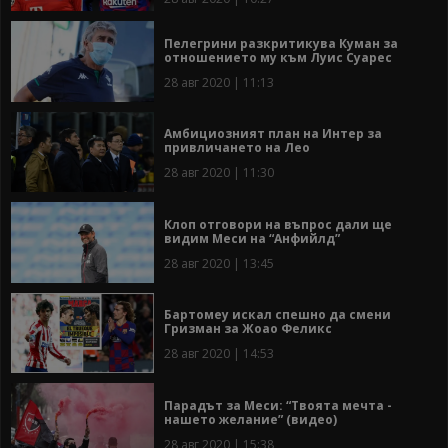
Пелегрини разкритикува Куман за
отношението му към Луис Суарес
28 авг 2020 | 11:13
Амбициозният план на Интер за
привличането на Лео
28 авг 2020 | 11:30
Клоп отговори на въпрос дали ще
видим Меси на “Анфийлд”
28 авг 2020 | 13:45
Бартомеу искал спешно да смени
Гризман за Жоао Феликс
28 авг 2020 | 14:53
Парадът за Меси: “Твоята мечта -
нашето желание” (видео)
28 авг 2020 | 15:38