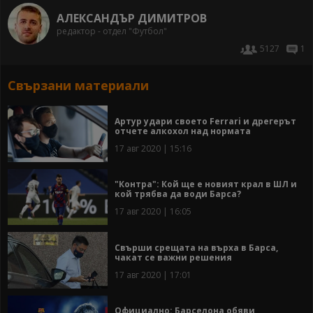
АЛЕКСАНДЪР ДИМИТРОВ
редактор - отдел "Футбол"
5127
1
Свързани материали
Артур удари своето Ferrari и дрегерът
отчете алкохол над нормата
17 авг 2020 | 15:16
"Контра": Кой ще е новият крал в ШЛ и
кой трябва да води Барса?
17 авг 2020 | 16:05
Свърши срещата на върха в Барса,
чакат се важни решения
17 авг 2020 | 17:01
Официално: Барселона обяви