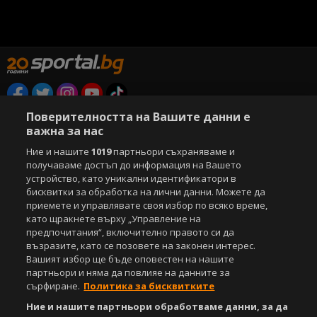
Поверителността на Вашите данни е
Copyright © 2007-2026 Агенция Спортал. Всички права запазени.
важна за нас
Този уебсайт е собственост на
Sportal Media Group
Ние и нашите
1019
партньори съхраняваме и
За нас
Екип
За рекламa
Общи условия
получаваме достъп до информация на Вашето
Етични правила на НСС
Лични данни
устройство, като уникални идентификатори в
Управление на предпочитания
бисквитки за обработка на лични данни. Можете да
приемете и управлявате своя избор по всяко време,
Съдържанието на този уеб сайт и технологиите, използвани в него, са
като щракнете върху „Управление на
под закрила на Закона за авторското право и сродните му права.
предпочитания“, включително правото си да
Всички статии, репортажи, интервюта и други текстови, графични и
възразите, като се позовете на законен интерес.
видео материали, публикувани в сайта, са собственост на Агенция
Вашият избор ще бъде оповестен на нашите
Спортал, освен ако изрично е посочено друго. Допуска се
партньори и няма да повлияе на данните за
публикуване на текстови материали само след писмено съгласие на
сърфиране.
Политика за бисквитките
Агенция Спортал, посочване на източника и добавяне на линк към
www.sportal.bg. Използването на графични и видео материали,
Ние и нашите партньори обработваме данни, за да