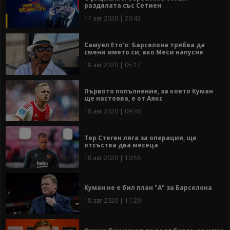
раздялата със Сетиен
17 авг 2020 | 20:43
Самуел Ето'о: Барселона трябва да
смени името си, ако Меси напусне
18 авг 2020 | 05:17
Първото попълнение, за което Куман
ще настоява, е от Аякс
18 авг 2020 | 09:36
Тер Стеген ляга за операция, ще
отсъства два месеца
18 авг 2020 | 10:56
Куман не е бил план "А" за Барселона
18 авг 2020 | 11:29