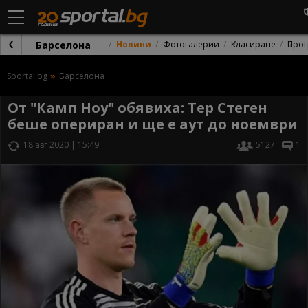
Барселона
Новини
Фотогалерии
Класиране
Прог
Sportal.bg
Барселона
От "Камп Ноу" обявиха: Тер Стеген
беше опериран и ще е аут до ноември
18 авг 2020 | 15:49
5127
1