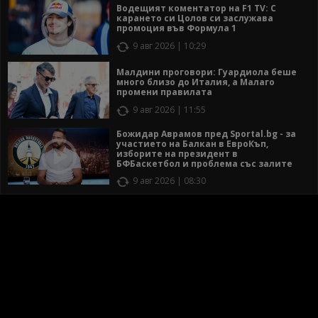
Водещият коментатор на F1 TV: С
карането си Цолов си заслужава
промоция във Формула 1
9 авг 2026 | 10:29
Малдини проговори: Гуардиола беше
много близо до Италия, а Малаго
промени правилата
9 авг 2026 | 11:55
Божидар Аврамов пред Sportal.bg - за
участието на Балкан в ЕвроКъп,
изборите на президент в
БФБаскетбол и проблема със залите
9 авг 2026 | 08:30