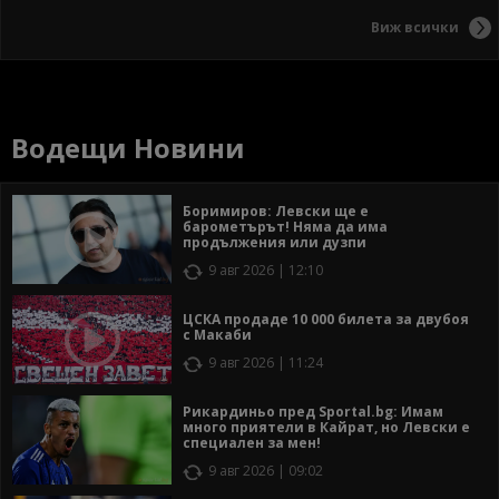
Виж всички
Водещи Новини
Боримиров: Левски ще е
барометърът! Няма да има
продължения или дузпи
9 авг 2026 | 12:10
ЦСКА продаде 10 000 билета за двубоя
с Макаби
9 авг 2026 | 11:24
Рикардиньо пред Sportal.bg: Имам
много приятели в Кайрат, но Левски е
специален за мен!
9 авг 2026 | 09:02