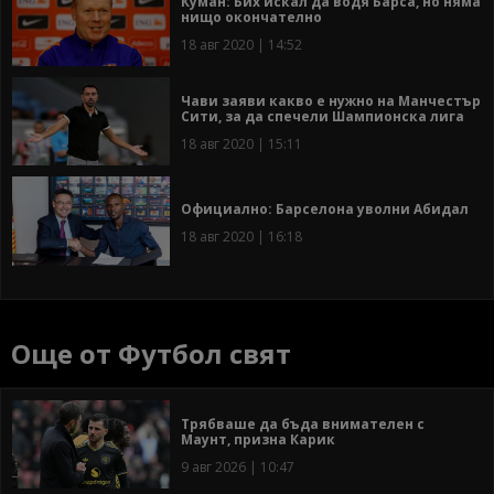
Куман: Бих искал да водя Барса, но няма
нищо окончателно
18 авг 2020 | 14:52
Чави заяви какво е нужно на Манчестър
Сити, за да спечели Шампионска лига
18 авг 2020 | 15:11
Официално: Барселона уволни Абидал
18 авг 2020 | 16:18
Още от Футбол свят
Трябваше да бъда внимателен с
Маунт, призна Карик
9 авг 2026 | 10:47