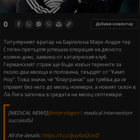
0
Добави коментар
Титулярният вратар на Барселона Марк-Андре тер
Стеген претърпя успешна операция на дясното
коляно днес, заявиха от каталунския клуб.
Германският страж ще бъде извън терените за
около два месеца и половина, твърдят от "Камп
Ноу". Това значи, че "блаугранас" ще трябва да се
справят без него до месец ноември, а новият сезон в
Ла Лига започва в средата на месец септември.
[MEDICAL NEWS]
@mterstegen1
medical intervention
successful
All the details:
https://t.co/Jjuy6oQUoD