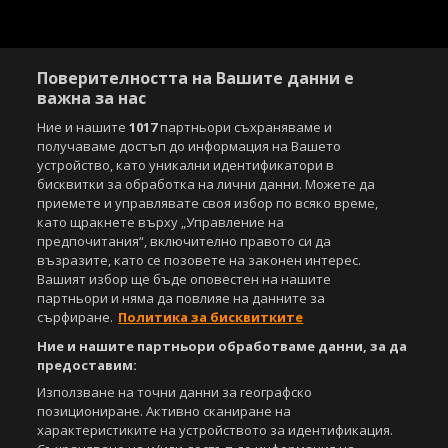
Поверителността на Вашите данни е
важна за нас
Ние и нашите
1017
партньори съхраняваме и
получаваме достъп до информация на Вашето
устройство, като уникални идентификатори в
бисквитки за обработка на лични данни. Можете да
приемете и управлявате своя избор по всяко време,
като щракнете върху „Управление на
предпочитания“, включително правото си да
възразите, като се позовете на законен интерес.
Вашият избор ще бъде оповестен на нашите
партньори и няма да повлияе на данните за
сърфиране.
Политика за бисквитките
Ние и нашите партньори обработваме данни, за да
предоставим:
Използване на точни данни за географско
позициониране. Активно сканиране на
характеристиките на устройството за идентификация.