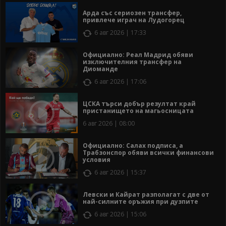
Арда със сериозен трансфер,
привлече играч на Лудогорец
6 авг 2026 | 17:33
Официално: Реал Мадрид обяви
изключителния трансфер на
Диоманде
6 авг 2026 | 17:06
ЦСКА търси добър резултат край
пристанището на магьосницата
6 авг 2026 | 08:00
Официално: Салах подписа, а
Трабзонспор обяви всички финансови
условия
6 авг 2026 | 15:37
Левски и Кайрат разполагат с две от
най-силните оръжия при дузпите
6 авг 2026 | 15:06