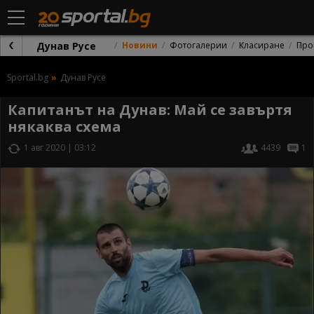
Дунав Русе
Новини
Фотогалерии
Класиране
Про
Sportal.bg
Дунав Русе
Капитанът на Дунав: Май се завъртя
някаква схема
1 авг 2020 | 03:12
4439
1