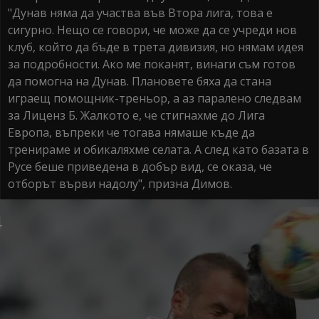
"Дунав няма да участва във Втора лига, това е
сигурно. Нещо се говори, че може да се учреди нов
клуб, който да бъде в трета дивизия, но нямам идея
за подробности. Ако ме поканят, винаги съм готов
да помогна на Дунав. Плановете бяха да стана
играещ помощник-треньор, а аз паралено следвам
за Лиценз Б. Жалкото е, че стигнахме до Лига
Европа, въпреки че тогава нямаше къде да
тренираме и обикаляхме селата. А след като базата в
Русе беше приведена в добър вид, се оказа, че
отборът върви надолу", призна Димов.