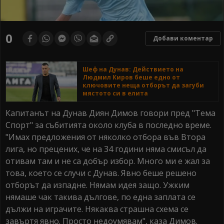
0
Добави коментар
Шеф на Дунав: Действието на
Людмил Киров беше едно от
ключовите неща отборът да загуби
мястото си в елита
Капитанът на Дунав Диян Димов говори пред "Тема
Спорт" за събитията около клуба в последно време.
"Имах предложения от няколко отбора във Втора
лига, но прецених, че на 34 години няма смисъл да
отивам там и не са добър избор. Много ми е жал за
това, което се случи с Дунав. Явно беше решено
отборът да изпадне. Нямам идея защо. Ужким
нямаше чак такива дългове, по една заплата се
дължи на играчите. Някаква страшна схема се
завъртя явно. Просто недоумявам", каза Димов.