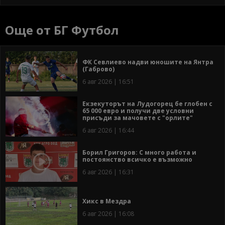
Още от БГ Футбол
ФК Севлиево надви юношите на Янтра
(Габрово)
6 авг 2026 | 16:51
Екзекуторът на Лудогорец бе глобен с
65 000 евро и получи две условни
присъди за мачовете с "орлите"
6 авг 2026 | 16:44
Борил Григоров: С много работа и
постоянство всичко е възможно
6 авг 2026 | 16:31
Хикс в Мездра
6 авг 2026 | 16:08