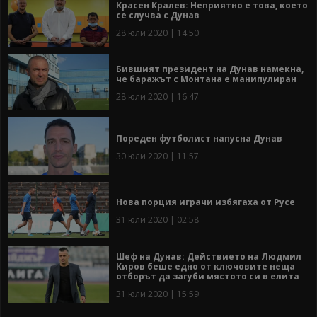
Красен Кралев: Неприятно е това, което
се случва с Дунав
28 юли 2020 | 14:50
Бившият президент на Дунав намекна,
че баражът с Монтана е манипулиран
28 юли 2020 | 16:47
Пореден футболист напусна Дунав
30 юли 2020 | 11:57
Нова порция играчи избягаха от Русе
31 юли 2020 | 02:58
Шеф на Дунав: Действието на Людмил
Киров беше едно от ключовите неща
отборът да загуби мястото си в елита
31 юли 2020 | 15:59