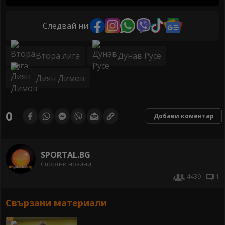
Следвай ни:
Втора лига
Дунав Русе
Диян Димов
0
Добави коментар
SPORTAL.BG
Спортни новини
4439
1
Свързани материали