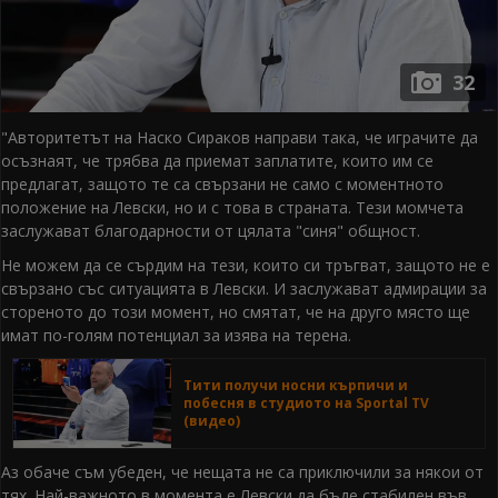
32
"Авторитетът на Наско Сираков направи така, че играчите да
осъзнаят, че трябва да приемат заплатите, които им се
предлагат, защото те са свързани не само с моментното
положение на Левски, но и с това в страната. Тези момчета
заслужават благодарности от цялата "синя" общност.
Не можем да се сърдим на тези, които си тръгват, защото не е
свързано със ситуацията в Левски. И заслужават адмирации за
стореното до този момент, но смятат, че на друго място ще
имат по-голям потенциал за изява на терена.
Тити получи носни кърпичи и
побесня в студиото на Sportal TV
(видео)
Аз обаче съм убеден, че нещата не са приключили за някои от
тях. Haй-важното в момента е Левски да бъде стабилен във