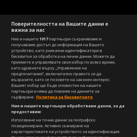
Поверителността на Вашите данни е
важна за нас
Ние и нашите
1017
партньори съхраняваме и
получаваме достъп до информация на Вашето
устройство, като уникални идентификатори в
бисквитки за обработка на лични данни. Можете да
приемете и управлявате своя избор по всяко време,
като щракнете върху „Управление на
предпочитания“, включително правото си да
възразите, като се позовете на законен интерес.
Вашият избор ще бъде оповестен на нашите
партньори и няма да повлияе на данните за
сърфиране.
Политика за бисквитките
Ние и нашите партньори обработваме данни, за да
предоставим:
Използване на точни данни за географско
позициониране. Активно сканиране на
характеристиките на устройството за идентификация.