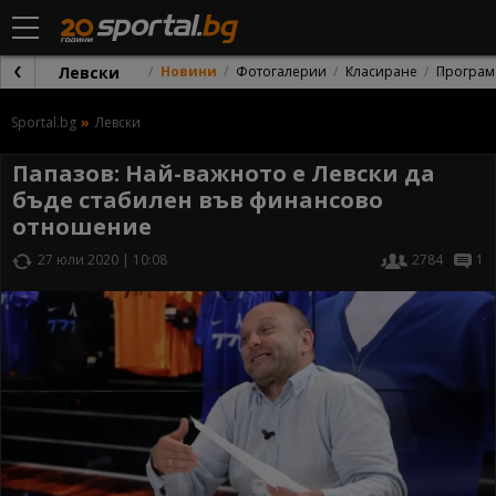
Левски
Новини
Фотогалерии
Класиране
Програм
Sportal.bg
Левски
Папазов: Haй-важното е Левски да
бъде стабилен във финансово
отношение
27 юли 2020 | 10:08
2784
1