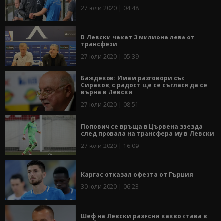
27 юли 2020 | 04:48
В Левски чакат 3 милиона лева от
трансфери
27 юли 2020 | 05:39
Баждеков: Имам разговори със
Сираков, с радост ще се съглася да се
върна в Левски
27 юли 2020 | 08:51
Попович се връща в Цървена звезда
след провала на трансфера му в Левски
27 юли 2020 | 16:09
Каргас отказал оферта от Гърция
30 юли 2020 | 06:23
Шеф на Левски разясни какво става в