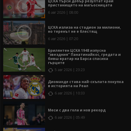
ЦСКА търси добър резултат край
пристанището на магьосницата
6 авг 2026 | 08:00
ЦСКА излиза на стадион за милиони,
но теренът не е блестящ
6 авг 2026 | 07:20
Брилянтен ЦСКА 1948 изпусна
“звездния" Панатинайкос, гредата и
бивш вратар на Барса спасиха
гърците
5 авг 2026 | 23:23
Диоманде става най-скъпата покупка
в историята на Реал
6 авг 2026 | 10:33
Меси с два гола и нов рекорд
6 авг 2026 | 05:49