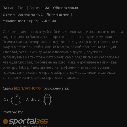
За нас
Екип
За рекламa
Общи условия
Етични правила на НСС
Лични данни
Управление на предпочитания
Съдържанието на този уеб сайт и технологиите, използвани в него, са
под закрила на Закона за авторското право и сродните му права.
Всички статии, репортажи, интервюта и други текстови, графични и
видео материали, публикувани в сайта, са собственост на Агенция
Спортал, освен ако изрично е посочено друго. Допуска се
публикуване на текстови материали само след писмено съгласие на
Агенция Спортал, посочване на източника и добавяне на линк към
www.sportal.bg. Използването на графични и видео материали,
публикувани в сайта, е строго забранено. Нарушителите ще бъдат
санкционирани с цялата строгост на закона.
Свали
БЕЗПЛАТНОТО
приложение за:
iOS
Android
Powered by: