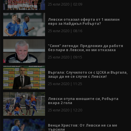
25 юли 2020 | 02:09
Левски отказал оферта от 1 милион
евро за Найджъл Робърта?
25 юли 2020 | 08:16
"Синя" легенда: Предложих да работя
без пари в Левски, но ми отказаха
25 юли 2020 | 09:15
Въргала: Случилото се с ЦСКА и Въргала,
защо да не се случи с Левски!
25 юли 2020 | 11:25
Левски отупа юношите си, Робърта
вкара 2 гола
25 юли 2020 | 12:20
Венци Христов: От Левски не са ме
търсили