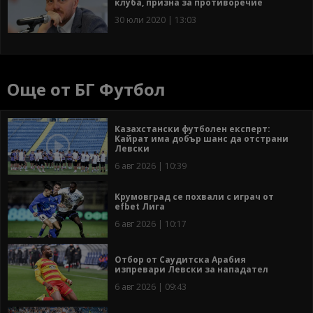
клуба, призна за противоречие
30 юли 2020 | 13:03
Още от БГ Футбол
Казахстански футболен експерт:
Кайрат има добър шанс да отстрани
Левски
6 авг 2026 | 10:39
Крумовград се похвали с играч от
efbet Лига
6 авг 2026 | 10:17
Отбор от Саудитска Арабия
изпревари Левски за нападател
6 авг 2026 | 09:43