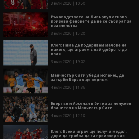
3 юли 2020 | 10:50
Ръководството на Ливърпул отново
призова феновете да не се събират за
празненства
3 юли 2020 | 15:20
Клоп: Няма да подарявам мачове на
никого, ще играем с най-доброто до
края
3 юли 2020 | 19:02
Манчестър Сити убеди испанец да
загърби Барса още веднъж
4 юли 2020 | 11:36
Евертън и Арсенал в битка за ненужен
бранител на Манчестър Сити
4 юли 2020 | 12:10
Клоп: Всеки играч ще получи медал,
дори да трябва да ги произведа аз