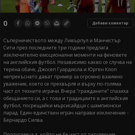
0
Добави коментар
Съперничеството между Ливърпул и Манчестър
Сити през последните три години предлага
изключително емоционални моменти на феновете
на английския футбол. Независимо какво се случва на
терена обаче, Джосеп Гуардиола и Юрген Клоп
непрекъснато дават пример за огромно взаимно
уважение, което се прехвърля и върху по-голяма
част от техните играчи. Вчера "гражданите" спазиха
обещанието си, а с това и традициите в английския
футбол, посрещайки мърсисайдци с шампионски
парад. Един-единствен играч направи изключение -
Бернардо Силва.
Португалецът, който не бе част от титулярния