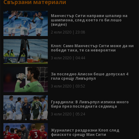
Свързани материали
Манчестър Сити направи шпалир на
шампиона, след което го би лошо
(видео)
2 юли 2020 | 23:08
Клоп: Само Манчестър Сити може да ни
победи така, те са невероятни
3 юли 2020 | 04:44
За последно Алисон беше допускал 4
гола срещу Ливърпул
3 юли 2020 | 03:52
Гуардиола: В Ливърпул изпиха много
бира през последната седмица
3 юли 2020 | 05:24
Журналист раздразни Клоп след
фиаското срещу Ман Сити