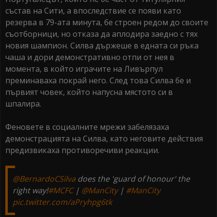
състав на Сити, а впоследствие се появи като
резерва в 79-ата минута, бе строен редом до своите
съотборници, но отказа да аплодира заедно с тях
новия шампион. Силва държеше в едната си ръка
чаша и дори демонстративно отпи от нея в
момента, в който играчите на Ливърпул
преминаваха покрай него. След това Силва бе и
първият човек, който напусна мястото си в
шпалира.
Феновете в социалните мрежи забелязаха
демонстрацията на Силва, като неговите действия
предизвикаха противоречиви реакции.
@BernardoCSilva
does the 'guard of honour' the
right way!
#MCFC
|
@ManCity
|
#ManCity
pic.twitter.com/aPryhpg6tk