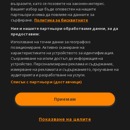
възразите, като се позовете на законен интерес.
Свали
БЕЗПЛАТНОТО
приложение за:
Вашият избор ще бъде оповестен на нашите
партньори и няма да повлияе на данните за
iOS
Android
сърфиране.
Политика за бисквитките
Ние и нашите партньори обработваме данни, за да
Powered by:
предоставим:
Използване на точни данни за географско
позициониране. Активно сканиране на
характеристиките на устройството за идентификация.
Съхраняване на и/или достъп до информация на
устройство. Персонализирана реклама и съдържание,
измерване на рекламата и съдържанието, проучване на
аудиторията и разработване на услуги.
Списък с партньори (доставчици)
Приемам
Показване на целите