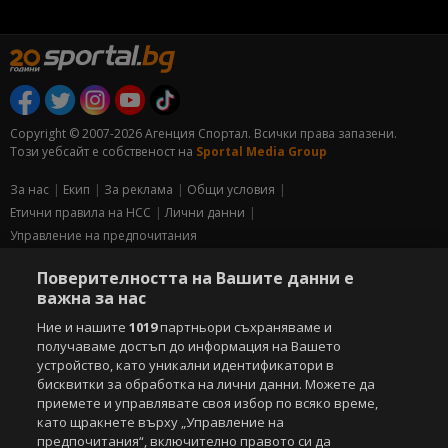
Copyright © 2007-2026 Агенция Спортал. Всички права запазени.
Този уебсайт е собственост на
Sportal Media Group
За нас
Екип
За рекламa
Общи условия
Етични правила на НСС
Лични данни
Управление на предпочитания
Съдържанието на този уеб сайт и технологиите, използвани в него, са
Поверителността на Вашите данни е
под закрила на Закона за авторското право и сродните му права.
важна за нас
Всички статии, репортажи, интервюта и други текстови, графични и
Ние и нашите
1019
партньори съхраняваме и
видео материали, публикувани в сайта, са собственост на Агенция
Спортал, освен ако изрично е посочено друго. Допуска се
получаваме достъп до информация на Вашето
публикуване на текстови материали само след писмено съгласие на
устройство, като уникални идентификатори в
Агенция Спортал, посочване на източника и добавяне на линк към
бисквитки за обработка на лични данни. Можете да
www.sportal.bg. Използването на графични и видео материали,
приемете и управлявате своя избор по всяко време,
публикувани в сайта, е строго забранено. Нарушителите ще бъдат
като щракнете върху „Управление на
санкционирани с цялата строгост на закона.
предпочитания“, включително правото си да