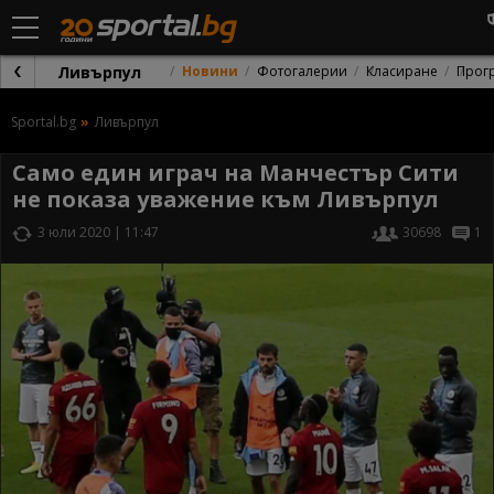
Ливърпул
Новини
Фотогалерии
Класиране
Прог
Sportal.bg
Ливърпул
Само един играч на Манчестър Сити
не показа уважение към Ливърпул
3 юли 2020 | 11:47
30698
1