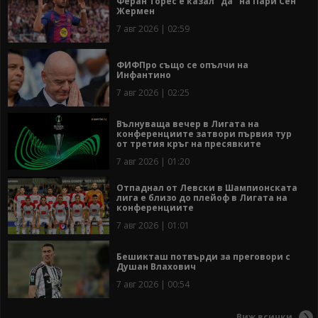
Феран Торес е казал "да" на Пари Сен
Жермен
7 авг 2026 | 02:59
ФИФПро също се опълчи на
Инфантино
7 авг 2026 | 02:25
Вълнуваща вечер в Лигата на
конференциите затвори първия тур
от третия кръг на пресявките
7 авг 2026 | 01:20
Отпаднал от Левски в Шампионската
лига е близо до плейоф в Лигата на
конференциите
7 авг 2026 | 01:01
Бешикташ потвърди за преговори с
Душан Влахович
7 авг 2026 | 00:54
Виж всички