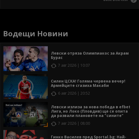
Водещи Новини
Левски отряза Олимпиакос за Акрам
Бурас
7 авг 2026 | 10:07
Силен ЦСКА! Голяма червена вечер!
Армейците сгазиха Макаби
6 авг 2026 | 20:52
Левски излиза за нова победа в efbet
Лига, но Локо (Пловдив) ще се опита
да развали плановете на "сините"
7 авг 2026 | 08:00
Гинко Василев пред Sportal.bg: Най-