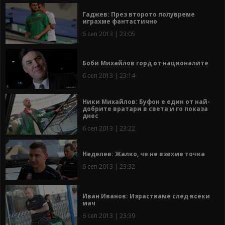
Гаджев: През второто полувреме
играхме фантастично
6 сеп 2013 | 23:05
Боби Михайлов горд от националите
6 сеп 2013 | 23:14
Ники Михайлов: Буфон е един от най-
добрите вратари в света и го показа
днес
6 сеп 2013 | 23:22
Неделев: Жалко, че не взехме точка
6 сеп 2013 | 23:32
Иван Иванов: Израстваме след всеки
мач
6 сеп 2013 | 23:39