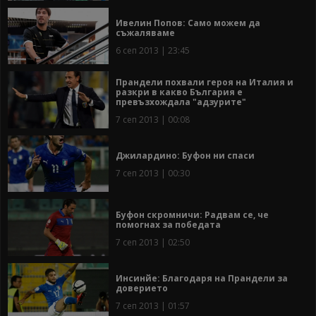
Ивелин Попов: Само можем да
съжаляваме
6 сеп 2013 | 23:45
Прандели похвали героя на Италия и
разкри в какво България е
превъзхождала "адзурите"
7 сеп 2013 | 00:08
Джилардино: Буфон ни спаси
7 сеп 2013 | 00:30
Буфон скромничи: Радвам се, че
помогнах за победата
7 сеп 2013 | 02:50
Инсинйе: Благодаря на Прандели за
доверието
7 сеп 2013 | 01:57