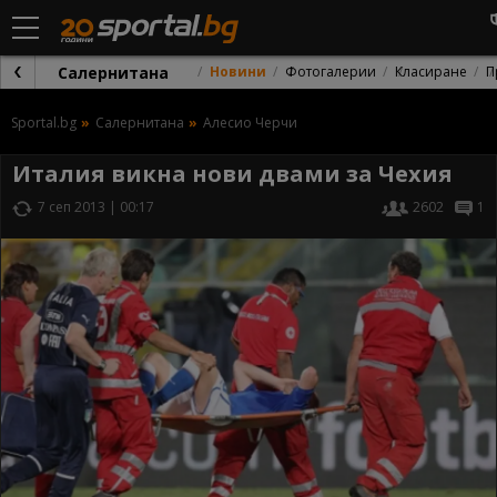
Салернитана
Новини
Фотогалерии
Класиране
П
Sportal.bg
Салернитана
Алесио Черчи
Италия викна нови двами за Чехия
7 сеп 2013 | 00:17
2602
1