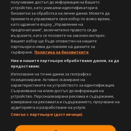
под закрила на Закона за авторското право и сродните му права.
получаваме достъп до информация на Вашето
Всички статии, репортажи, интервюта и други текстови, графични и
устройство, като уникални идентификатори в
видео материали, публикувани в сайта, са собственост на Агенция
бисквитки за обработка на лични данни. Можете да
Спортал, освен ако изрично е посочено друго. Допуска се
приемете и управлявате своя избор по всяко време,
публикуване на текстови материали само след писмено съгласие на
като щракнете върху „Управление на
Агенция Спортал, посочване на източника и добавяне на линк към
предпочитания“, включително правото си да
www.sportal.bg. Използването на графични и видео материали,
възразите, като се позовете на законен интерес.
публикувани в сайта, е строго забранено. Нарушителите ще бъдат
Вашият избор ще бъде оповестен на нашите
санкционирани с цялата строгост на закона.
партньори и няма да повлияе на данните за
сърфиране.
Политика за бисквитките
Свали
БЕЗПЛАТНОТО
приложение за:
Ние и нашите партньори обработваме данни, за да
iOS
Android
предоставим:
Използване на точни данни за географско
Powered by:
позициониране. Активно сканиране на
характеристиките на устройството за идентификация.
Съхраняване на и/или достъп до информация на
устройство. Персонализирана реклама и съдържание,
измерване на рекламата и съдържанието, проучване на
аудиторията и разработване на услуги.
Списък с партньори (доставчици)