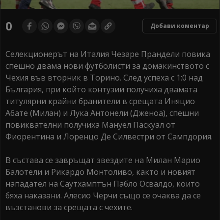
0
Добави коментар
Селекционерът на Италия Чезаре Прандели повика
спешно двама нови футболисти за домакинството с
Чехия във вторник в Торино. След успеха с 1:0 над
България, при който контузии получиха двамата
титулярни крайни бранители в срещата Иняцио
Абате (Милан) и Лука Антонели (Дженоа), спешни
повиквателни получиха Мануел Паскуал от
Фиорентина и Лоренцо Де Силвестри от Сампдория.
В състава се завръщат звездите на Милан Марио
Балотели и Рикардо Монтоливо, както и новият
нападател на Саутхамптън Пабло Освалдо, които
бяха наказани. Алесио Черчи също се очаква да се
възстанови за срещата с чехите.