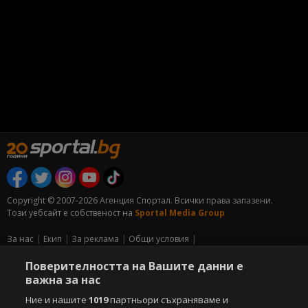
Copyright © 2007-2026 Агенция Спортал. Всички права запазени.
Този уебсайт е собственост на
Sportal Media Group
За нас
Екип
За рекламa
Общи условия
Етични правила на НСС
Лични данни
Поверителността на Вашите данни е
Управление на предпочитания
важна за нас
Съдържанието на този уеб сайт и технологиите, използвани в него, са
Ние и нашите
1019
партньори съхраняваме и