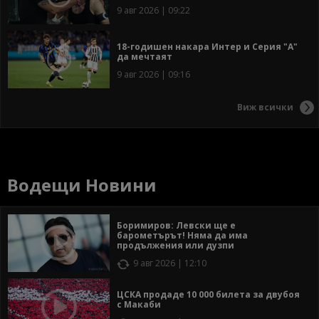
9 авг 2026 | 09:22
18-годишен накара Интер и Серия "А"
да мечтаят
9 авг 2026 | 09:16
Виж всички
Водещи Новини
Боримиров: Левски ще е
барометърът! Няма да има
продължения или дузпи
9 авг 2026 | 12:10
ЦСКА продаде 10 000 билета за двубоя
с Макаби