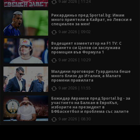
9 авг 2026 | 11:24
Рикардиньо пред Sportal.bg: Имам
много приятели в Кайрат, но Левски е
специален за мен!
9 авг 2026 | 09:02
Водещият коментатор на F1 TV: С
карането си Цолов си заслужава
промоция във Формула 1
9 авг 2026 | 10:29
Малдини проговори: Гуардиола беше
много близо до Италия, а Малаго
промени правилата
9 авг 2026 | 11:55
Божидар Аврамов пред Sportal.bg - за
участието на Балкан в ЕвроКъп,
изборите на президент в
БФБаскетбол и проблема със залите
9 авг 2026 | 08:30