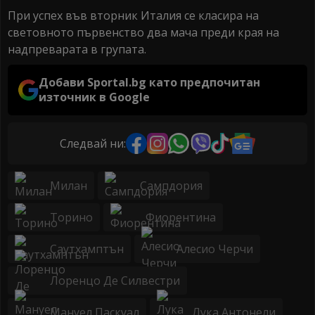
При успех във вторник Италия се класира на
световното първенство два мача преди края на
надпреварата в групата.
Добави Sportal.bg като предпочитан
източник в Google
Следвай ни:
Милан
Сампдория
Торино
Фиорентина
Саутхамптън
Алесио Черчи
Лоренцо Де Силвестри
Мануел Паскуал
Лука Антонели