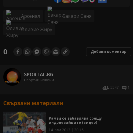
Арсенал
Бакари Саня
Оливие Жиру
0
Добави коментар
SPORTAL.BG
Спортни новини
5547
1
Свързани материали
Рамзи се забавлява срещу
индонезийците (видео)
14 юли 2013 | 20:16