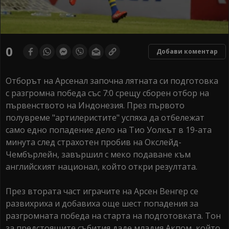
0
Добави коментар
Отборът на Арсенал започна лятната си подготовка
с разгромна победа със 7:0 срещу сборен отбор на
първенството на Индонезия. През първото
полувреме "артилеристите" успяха да отбележат
само едно попадение дело на Тио Уолкът в 19-ата
минута след страхотен пробив на Окслейд-
Чембърлейн, завършил с меко подаване към
английският национал, който откри резултата.
През втората част играчите на Арсен Венгер се
развихриха и добавиха още шест попадения за
разгромната победа на старта на подготовката. Тон
за предстоящите събития даде младия Акпом, който