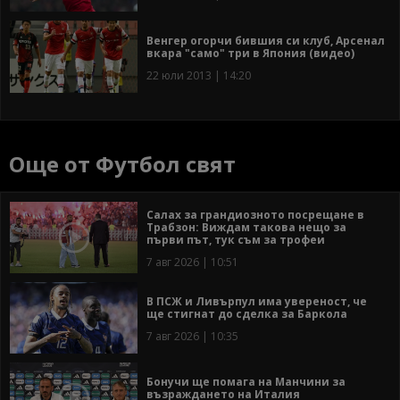
Венгер огорчи бившия си клуб, Арсенал
вкара "само" три в Япония (видео)
22 юли 2013 | 14:20
Още от Футбол свят
Салах за грандиозното посрещане в
Трабзон: Виждам такова нещо за
първи път, тук съм за трофеи
7 авг 2026 | 10:51
В ПСЖ и Ливърпул има увереност, че
ще стигнат до сделка за Баркола
7 авг 2026 | 10:35
Бонучи ще помага на Манчини за
възраждането на Италия