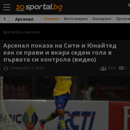
Арсенал
Новини
Фотогалерии
Класиране
Програ
Sportal.bg
Арсенал
Арсенал показа на Сити и Юнайтед
как се прави и вкара седем гола в
първата си контрола (видео)
14 юли 2013 | 18:15
5547
1