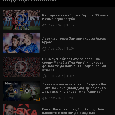
Българските отбори в Европа: 15 мача
и само една загуба
7 авг 2026 | 10:57
Левски отряза Олимпиакос за Акрам
Бурас
7 авг 2026 | 10:07
ЦСКА пусна билетите за реванша
срещу Макаби (Тел Авив) и призова
феновете да напълнят Националния
стадион
7 авг 2026 | 10:15
Левски излиза за нова победа в efbet
Лига, но Локо (Пловдив) ще се опита
да развали плановете на "сините"
7 авг 2026 | 08:00
Гинко Василев пред Sportal.bg: Най-
важното е Левски да е зад нас