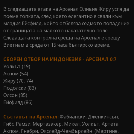
В следващата атака на Арсенал Оливие Жиру успя да
поеме топката, след което елегантно я свали към
младия Ейсфилд, който отбеляза седмото попадение
от границата на малкото наказателно поле.
Следащата контролна среща на Арсенал е срещу
Виетнам в сряда от 15 часа българско време.
СБОРЕН ОТБОР НА ИНДОНЕЗИЯ - АРСЕНАЛ 0:7
Уолкът (19)
Акпом (54)
Жиру (70, 74)
Подолски (83)
Олсон (85)
Ейсфилд (86).
Съставът на Арсенал:
Фабиански, Дженкинсън,
Гибс. Рамзи. Мертазакер, Микел, Уолкът, Артета,
Акпом, Гнабри, Окслейд-Чембърлейн (Мартине,