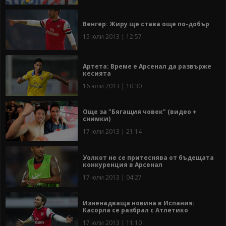
Венгер: Жиру ще става още по-добър
15 юли 2013 | 12:57
Артета: Време е Арсенал да развърже
кесията
16 юли 2013 | 10:30
Още за "Бягащия човек" (видео +
снимки)
17 юли 2013 | 21:14
Уолкот не се притеснява от бъдещата
конкуренция в Арсенал
17 юли 2013 | 04:27
Изненадваща новина в Испания:
Касорла се разбрал с Атлетико
17 юли 2013 | 11:10