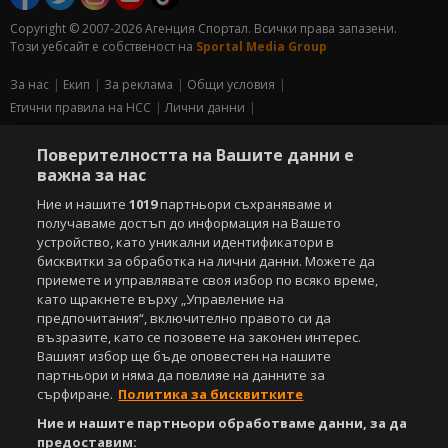
Copyright © 2007-2026 Агенция Спортал. Всички права запазени.
Този уебсайт е собственост на
Sportal Media Group
За нас
Екип
За рекламa
Общи условия
Етични правила на НСС
Лични данни
Управление на предпочитания
Поверителността на Вашите данни е
Съдържанието на този уеб сайт и технологиите, използвани в него, са
важна за нас
под закрила на Закона за авторското право и сродните му права.
Ние и нашите
1019
партньори съхраняваме и
Всички статии, репортажи, интервюта и други текстови, графични и
видео материали, публикувани в сайта, са собственост на Агенция
получаваме достъп до информация на Вашето
Спортал, освен ако изрично е посочено друго. Допуска се
устройство, като уникални идентификатори в
публикуване на текстови материали само след писмено съгласие на
бисквитки за обработка на лични данни. Можете да
Агенция Спортал, посочване на източника и добавяне на линк към
приемете и управлявате своя избор по всяко време,
www.sportal.bg. Използването на графични и видео материали,
като щракнете върху „Управление на
публикувани в сайта, е строго забранено. Нарушителите ще бъдат
предпочитания“, включително правото си да
санкционирани с цялата строгост на закона.
възразите, като се позовете на законен интерес.
Вашият избор ще бъде оповестен на нашите
Свали
БЕЗПЛАТНОТО
приложение за:
партньори и няма да повлияе на данните за
сърфиране.
Политика за бисквитките
iOS
Android
Ние и нашите партньори обработваме данни, за да
предоставим: