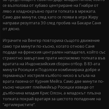
се възползва от хубаво центриране на Гнабри от
ляво и хладнокръвно прати топката в мрежата.
Само две минути, след като се появи в игра Жиру
направи резултата 3:0 след пробив на Бакари Саня
от дясно.
Играчите на Венгер повториха същото движение
само три минути по-късно, когато отново Саня
подаде на френския централен нападател, който със
страхотно завъртане прати неспасяемо топката във
вратата на Индонезийския сборен отбор. В 83-ата
минута Росицки и Подолски комбинираха добре и
германецът изстреля кълбото ниско в ъгъла на
врата пазена от Курния Мейга. Само две минути по-
късно чешкият плеймейкър Росицки изведе от
дълбочина младия Крис Олсон, а младокът плъзна
топката покрай вратаря за шестото попадение на
"артилеристите".