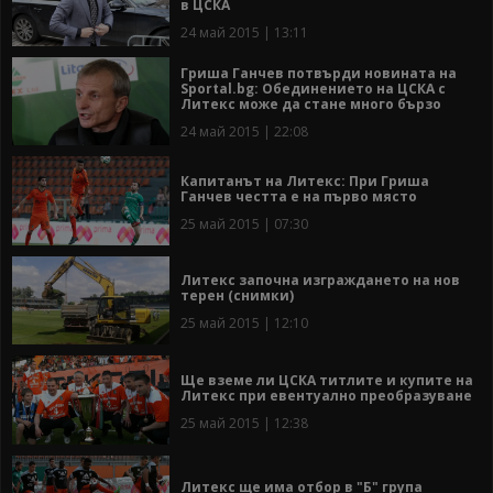
в ЦСКА
24 май 2015 | 13:11
Гриша Ганчев потвърди новината на
Sportal.bg: Обединението на ЦСКА с
Литекс може да стане много бързо
24 май 2015 | 22:08
Капитанът на Литекс: При Гриша
Ганчев честта е на първо място
25 май 2015 | 07:30
Литекс започна изграждането на нов
терен (снимки)
25 май 2015 | 12:10
Ще вземе ли ЦСКА титлите и купите на
Литекс при евентуално преобразуване
25 май 2015 | 12:38
Литекс ще има отбор в "Б" група