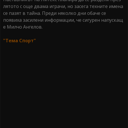
лятото с още двама играчи, но засега техните имена
се пазят в тайна. Преди няколко дни обаче се
появиха засилени информации, че сигурен напускащ
е Милчо Ангелов.
"Тема Спорт"