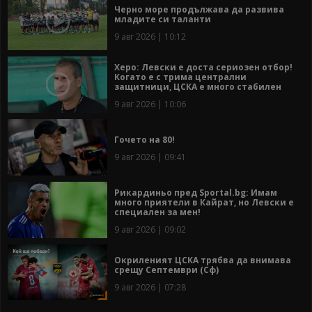
Черно море продължава да развива
младите си таланти
9 авг 2026 | 10:12
Херо: Левски е доста сериозен отбор!
Когато е с трима централни
защитници, ЦСКА е много стабилен
9 авг 2026 | 10:06
Гочето на 80!
9 авг 2026 | 09:41
Рикардиньо пред Sportal.bg: Имам
много приятели в Кайрат, но Левски е
специален за мен!
9 авг 2026 | 09:02
Окриленият ЦСКА трябва да внимава
срещу Септември (Сф)
9 авг 2026 | 07:28