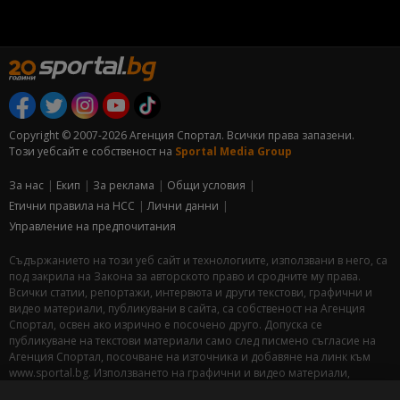
Copyright © 2007-2026 Агенция Спортал. Всички права запазени.
Този уебсайт е собственост на
Sportal Media Group
За нас
Екип
За рекламa
Общи условия
Етични правила на НСС
Лични данни
Управление на предпочитания
Съдържанието на този уеб сайт и технологиите, използвани в него, са
под закрила на Закона за авторското право и сродните му права.
Всички статии, репортажи, интервюта и други текстови, графични и
видео материали, публикувани в сайта, са собственост на Агенция
Спортал, освен ако изрично е посочено друго. Допуска се
публикуване на текстови материали само след писмено съгласие на
Агенция Спортал, посочване на източника и добавяне на линк към
www.sportal.bg. Използването на графични и видео материали,
публикувани в сайта, е строго забранено. Нарушителите ще бъдат