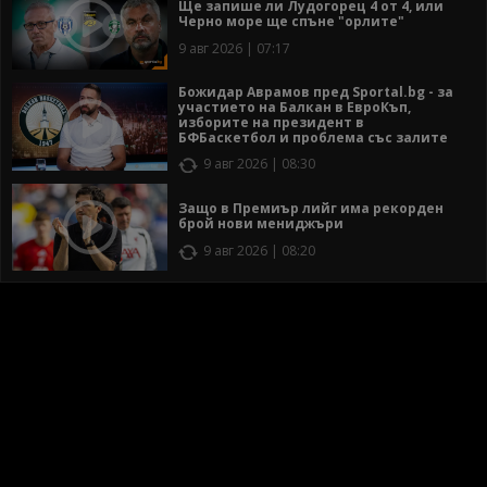
Ще запише ли Лудогорец 4 от 4, или
Черно море ще спъне "орлите"
9 авг 2026 | 07:17
Божидар Аврамов пред Sportal.bg - за
участието на Балкан в ЕвроКъп,
изборите на президент в
БФБаскетбол и проблема със залите
9 авг 2026 | 08:30
Защо в Премиър лийг има рекорден
брой нови мениджъри
9 авг 2026 | 08:20