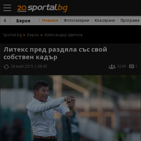
Берое
Новини
Фотогалерии
Класиране
Програма
Sportal.bg
Берое
Александър Цветков
Литекс пред раздяла със свой
собствен кадър
28 май 2015 | 08:42
3249
1