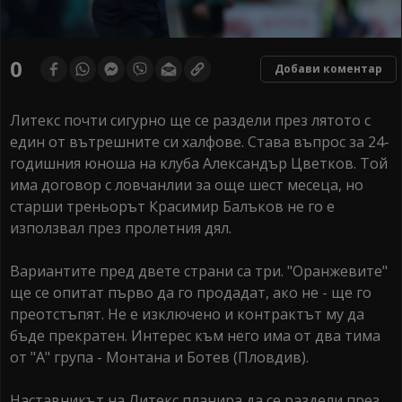
0
Добави коментар
Литекс почти сигурно ще се раздели през лятото с
един от вътрешните си халфове. Става въпрос за 24-
годишния юноша на клуба Александър Цветков. Той
има договор с ловчанлии за още шест месеца, но
старши треньорът Красимир Балъков не го е
използвал през пролетния дял.
Вариантите пред двете страни са три. "Оранжевите"
ще се опитат първо да го продадат, ако не - ще го
преотстъпят. Не е изключено и контрактът му да
бъде прекратен. Интерес към него има от два тима
от "А" група - Монтана и Ботев (Пловдив).
Наставникът на Литекс планира да се раздели през