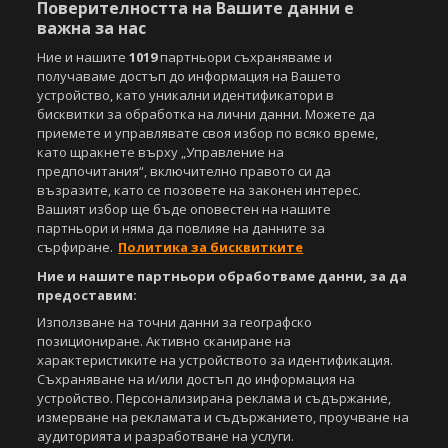
санкционирани с цялата строгост на закона.
Поверителността на Вашите данни е
важна за нас
Свали
БЕЗПЛАТНОТО
приложение за:
Ние и нашите
1019
партньори съхраняваме и
получаваме достъп до информация на Вашето
iOS
Android
устройство, като уникални идентификатори в
бисквитки за обработка на лични данни. Можете да
Powered by:
приемете и управлявате своя избор по всяко време,
като щракнете върху „Управление на
предпочитания“, включително правото си да
възразите, като се позовете на законен интерес.
Вашият избор ще бъде оповестен на нашите
партньори и няма да повлияе на данните за
сърфиране.
Политика за бисквитките
Ние и нашите партньори обработваме данни, за да
предоставим:
Използване на точни данни за географско
позициониране. Активно сканиране на
характеристиките на устройството за идентификация.
Съхраняване на и/или достъп до информация на
устройство. Персонализирана реклама и съдържание,
измерване на рекламата и съдържанието, проучване на
аудиторията и разработване на услуги.