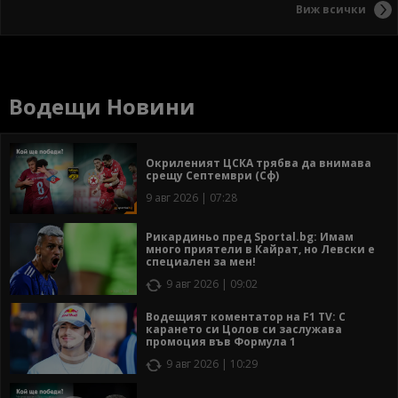
Виж всички
Водещи Новини
Окриленият ЦСКА трябва да внимава
срещу Септември (Сф)
9 авг 2026 | 07:28
Рикардиньо пред Sportal.bg: Имам
много приятели в Кайрат, но Левски е
специален за мен!
9 авг 2026 | 09:02
Водещият коментатор на F1 TV: С
карането си Цолов си заслужава
промоция във Формула 1
9 авг 2026 | 10:29