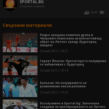
SPORTAL.BG
Спортни новини
3249
1
Свързани материали
Рядко срещана комична дузпа и
Чворович помогнаха за впечатляващ
обрат на Литекс срещу Лудогорец
(видео)
23 май 2015 | 18:21
Героят Йонсен: През второто полувреме
се забавлявах с Лудогорец
23 май 2015 | 19:16
Балъков: На полувремето си
разменихме някои реплики
23 май 2015 | 19:26
Ексклузивно в Sportal.bg: Започнаха
сондажи за преобразуването на Литекс