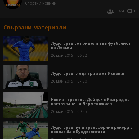
Спортни новини
3974
1
Свързани материали
Лудогорец се прицели във футболист
на Левски
26 май 2015 | 06:52
Лудогорец гледа трима от Испания
26 май 2015 | 07:30
Новият треньор: Дойдох в Разград по
настояване на Дерменджиев
26 май 2015 | 09:25
Лудогорец чупи трансферния рекорд с
продажба в Бундеслигата