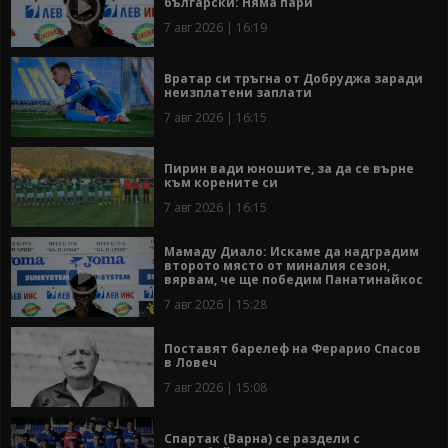
български: Няма пари
7 авг 2026 | 16:19
Вратар си тръгна от Добруджа заради
неизплатени заплати
7 авг 2026 | 16:15
Пирин вади юношите, за да се върне
към корените си
7 авг 2026 | 16:15
Мамаду Диало: Искаме да надградим
второто място от миналия сезон,
вярвам, че ще победим Панатинайкос
7 авг 2026 | 15:28
Поставят барелеф на Ферарио Спасов
в Ловеч
7 авг 2026 | 15:08
Спартак (Варна) се раздели с