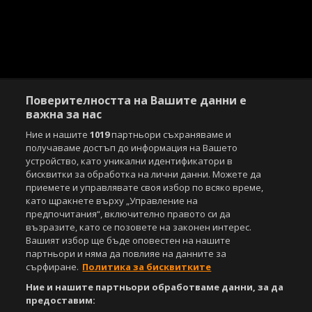
Поверителността на Вашите данни е
важна за нас
Ние и нашите
1019
партньори съхраняваме и
Copyright © 2007-2026 Агенция Спортал. Всички права запазени.
получаваме достъп до информация на Вашето
Този уебсайт е собственост на
Sportal Media Group
устройство, като уникални идентификатори в
бисквитки за обработка на лични данни. Можете да
За нас
Екип
За рекламa
Общи условия
приемете и управлявате своя избор по всяко време,
като щракнете върху „Управление на
Етични правила на НСС
Лични данни
предпочитания“, включително правото си да
Управление на предпочитания
възразите, като се позовете на законен интерес.
Вашият избор ще бъде оповестен на нашите
Съдържанието на този уеб сайт и технологиите, използвани в него, са
партньори и няма да повлияе на данните за
под закрила на Закона за авторското право и сродните му права.
сърфиране.
Политика за бисквитките
Всички статии, репортажи, интервюта и други текстови, графични и
видео материали, публикувани в сайта, са собственост на Агенция
Ние и нашите партньори обработваме данни, за да
Спортал, освен ако изрично е посочено друго. Допуска се
предоставим:
публикуване на текстови материали само след писмено съгласие на