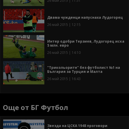
26 май 2015 | 11:51
Двама чужденци напуснаха Лудогорец
26 май 2015 | 12:15
Интер одобри Терзиев, Лудогорец иска
5 млн. евро
26 май 2015 | 14:10
"Трикольорите" без футболист №1 на
България за Турция и Малта
26 май 2015 | 16:43
Още от БГ Футбол
Звезда на ЦСКА 1948 проговори