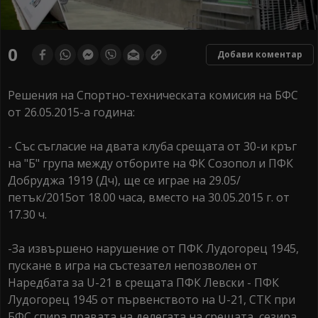
0
Добави коментар
Решения на Спортно-техническата комисия на БФС
от 26.05.2015-а година:
- Със съгласие на двата клуба срещата от 30-и кръг
на "Б" група между отборите на ФК Созопол и ПФК
Добруджа 1919 (Дч), ще се играе на 29.05/
петък/2015от 18.00 часа, вместо на 30.05.2015 г. от
17.30 ч.
-За извършено нарушение от ПФК Лудогорец 1945,
пускане в игра на състезател непозволен от
Наредбата за U-21 в срещата ПФК Левски - ПФК
Лудогорец 1945 от първенството на U-21, СТК при
БФС спира правата на делегата на срещата, сезира