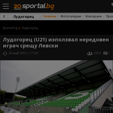
Лудогорец
Новини
Фотогалерии
Класиране
Про
Sportal.bg
Лудогорец
Лудогорец (U21) използвал нередовен
играч срещу Левски
26 май 2015 | 17:29
3974
1