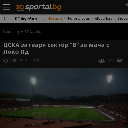
БГ Футбол
Новини
Фотогалерии
efbet Лига
Втора
Sportal.bg
БГ Футбол
ЦСКА затваря сектор "В" за мача с
Локо Пд
2 дек 2014 | 13:01
5943
1