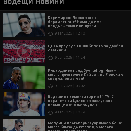
Водещи Новини
Боримиров: Левски ще е
барометърът! Няма да има
продължения или дузпи
9 авг 2026 | 12:10
ЦСКА продаде 10 000 билета за двубоя
с Макаби
9 авг 2026 | 11:24
Рикардиньо пред Sportal.bg: Имам
много приятели в Кайрат, но Левски е
специален за мен!
9 авг 2026 | 09:02
Водещият коментатор на F1 TV: С
карането си Цолов си заслужава
промоция във Формула 1
9 авг 2026 | 10:29
Малдини проговори: Гуардиола беше
много близо до Италия, а Малаго