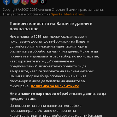
Copyright © 2007-2026 Агенция Спортал. Всички права запазени.
Този уебсайт е собственост на
Sportal Media Group
Поверителността на Вашите данни е
За нас
Екип
За рекламa
Общи условия
важна за нас
Етични правила на НСС
Лични данни
Управление на предпочитания
Ние и нашите
1019
партньори съхраняваме и
получаваме достъп до информация на Вашето
Съдържанието на този уеб сайт и технологиите, използвани в него, са
устройство, като уникални идентификатори в
под закрила на Закона за авторското право и сродните му права.
бисквитки за обработка на лични данни. Можете да
Всички статии, репортажи, интервюта и други текстови, графични и
приемете и управлявате своя избор по всяко време,
видео материали, публикувани в сайта, са собственост на Агенция
като щракнете върху „Управление на
Спортал, освен ако изрично е посочено друго. Допуска се
предпочитания“, включително правото си да
публикуване на текстови материали само след писмено съгласие на
възразите, като се позовете на законен интерес.
Агенция Спортал, посочване на източника и добавяне на линк към
Вашият избор ще бъде оповестен на нашите
www.sportal.bg. Използването на графични и видео материали,
партньори и няма да повлияе на данните за
публикувани в сайта, е строго забранено. Нарушителите ще бъдат
сърфиране.
Политика за бисквитките
санкционирани с цялата строгост на закона.
Ние и нашите партньори обработваме данни, за да
Свали
предоставим:
БЕЗПЛАТНОТО
приложение за:
Използване на точни данни за географско
iOS
Android
позициониране. Активно сканиране на
характеристиките на устройството за идентификация.