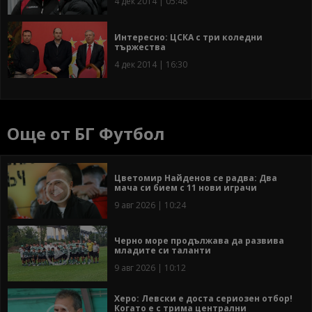
4 дек 2014 | 05:48
Интересно: ЦСКА с три коледни
тържества
4 дек 2014 | 16:30
Още от БГ Футбол
Цветомир Найденов се радва: Два
мача си бием с 11 нови играчи
9 авг 2026 | 10:24
Черно море продължава да развива
младите си таланти
9 авг 2026 | 10:12
Херо: Левски е доста сериозен отбор!
Когато е с трима централни