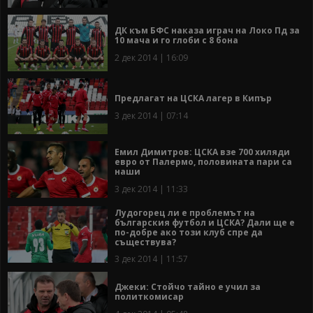
ДК към БФС наказа играч на Локо Пд за
10 мача и го глоби с 8 бона
2 дек 2014 | 16:09
Предлагат на ЦСКА лагер в Кипър
3 дек 2014 | 07:14
Емил Димитров: ЦСКА взе 700 хиляди
евро от Палермо, половината пари са
наши
3 дек 2014 | 11:33
Лудогорец ли е проблемът на
българския футбол и ЦСКА? Дали ще е
по-добре ако този клуб спре да
съществува?
3 дек 2014 | 11:57
Джеки: Стойчо тайно е учил за
политкомисар