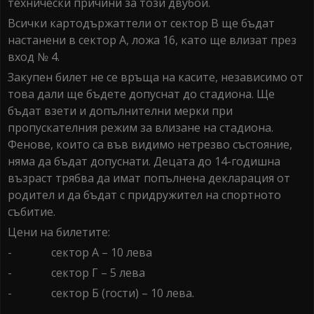
технически причини за този двубой.
Всички картодържаттели от сектор В ще бъдат
настанени в сектор А, ложа 16, като ще влизат през
вход № 4.
Закупен билет не се връща на касите, независимо от
това дали ще бъдете допуснат до стадиона. Ще
бъдат взети и допълнителни мерки при
пропускателния режим за влизане на стадиона.
Фенове, които са във видимо нетрезво състояние,
няма да бъдат допуснати. Децата до 14-годишна
възраст трябва да имат попълнена декларация от
родител и да бъдат с придружител на спортното
събитие.
Цени на билетите:
- сектор А – 10 лева
- сектор Г – 5 лева
- сектор Б (гости) – 10 лева.