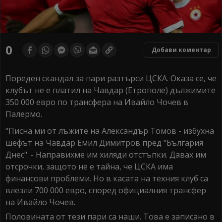
0
Добави коментар
Пореден скандал за пари разтърси ЦСКА. Оказа се, че
клубът не е платил на Чавдар (Етрополе) дължимите
350 000 евро по трансфера на Ивайло Чочев в
Палермо.
"Писна ми от лъжите на Александър Томов - избухна
шефът на Чавдар Емил Димитров пред "България
Днес". - Направихме им хиляди отстъпки. Давах им
отсрочки, защото не е тайна, че ЦСКА има
финансови проблеми. Но в касата на техния клуб са
влезли 700 000 евро, според официалния трансфер
на Ивайло Чочев.
Половината от тези пари са наши. Това е записано в