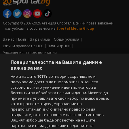
Copyright © 2007-2026 Агенция Спортал. Всички права запазени.
Този уебсайт е собственост на
Sportal Media Group
За нас
Екип
За рекламa
Общи условия
Етични правила на НСС
Лични данни
Управление на предпочитания
Поверителността на Вашите данни е
Съдържанието на този уеб сайт и технологиите, използвани в него, са
важна за нас
под закрила на Закона за авторското право и сродните му права.
Всички статии, репортажи, интервюта и други текстови, графични и
Ние и нашите
1017
партньори съхраняваме и
видео материали, публикувани в сайта, са собственост на Агенция
получаваме достъп до информация на Вашето
Спортал, освен ако изрично е посочено друго. Допуска се
устройство, като уникални идентификатори в
публикуване на текстови материали само след писмено съгласие на
бисквитки за обработка на лични данни. Можете да
Агенция Спортал, посочване на източника и добавяне на линк към
приемете и управлявате своя избор по всяко време,
www.sportal.bg. Използването на графични и видео материали,
като щракнете върху „Управление на
публикувани в сайта, е строго забранено. Нарушителите ще бъдат
предпочитания“, включително правото си да
санкционирани с цялата строгост на закона.
възразите, като се позовете на законен интерес.
Вашият избор ще бъде оповестен на нашите
Свали
БЕЗПЛАТНОТО
приложение за:
партньори и няма да повлияе на данните за