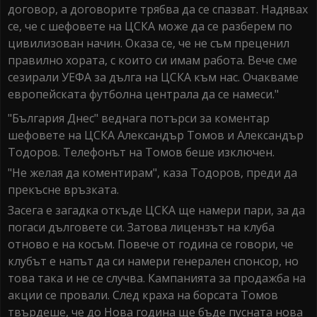
договор, а договорите трябва да се спазват. Надявах
се, че с шефовете на ЦСКА може да се разберем по
цивилизован начин. Оказа се, че не съм преценил
правилно хората, с които си имам работа. Вече сме
сезирали УЕФА за дълга на ЦСКА към нас. Очакваме
европейската футболна централа да се намеси."
"България Днес" веднага потърси за коментар
шефовете на ЦСКА Александър Томов и Александър
Тодоров. Телефонът на Томов беше изключен.
"Не желая да коментирам", каза Тодоров, преди да
прекъсне връзката.
Засега е загадка откъде ЦСКА ще намери пари, за да
погаси дълговете си. Затова лицензът на клуба
отново е на косъм. Повече от година се говори, че
клубът е напът да си намери генерален спонсор, но
това така и не се случва. Кампанията за продажба на
акции се провали. След краха на борсата Томов
твърдеше, че до Нова година ще бъде пусната нова