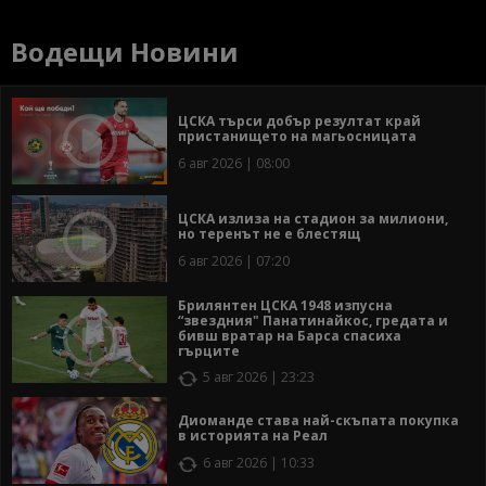
Водещи Новини
ЦСКА търси добър резултат край
пристанището на магьосницата
6 авг 2026 | 08:00
ЦСКА излиза на стадион за милиони,
но теренът не е блестящ
6 авг 2026 | 07:20
Брилянтен ЦСКА 1948 изпусна
“звездния" Панатинайкос, гредата и
бивш вратар на Барса спасиха
гърците
5 авг 2026 | 23:23
Диоманде става най-скъпата покупка
в историята на Реал
6 авг 2026 | 10:33