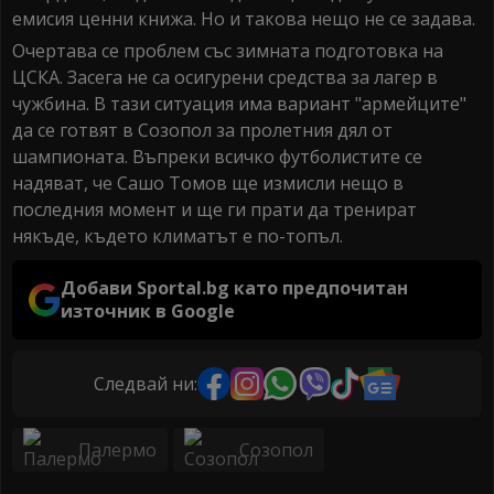
емисия ценни книжа. Но и такова нещо не се задава.
Очертава се проблем със зимната подготовка на
ЦСКА. Засега не са осигурени средства за лагер в
чужбина. В тази ситуация има вариант "армейците"
да се готвят в Созопол за пролетния дял от
шампионата. Въпреки всичко футболистите се
надяват, че Сашо Томов ще измисли нещо в
последния момент и ще ги прати да тренират
някъде, където климатът е по-топъл.
Добави Sportal.bg като предпочитан
източник в Google
Следвай ни:
Палермо
Созопол