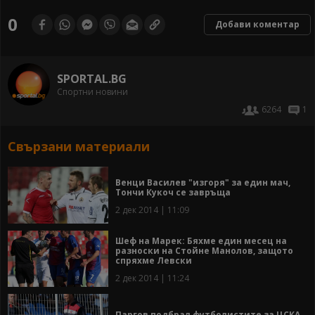
0
Добави коментар
SPORTAL.BG
Спортни новини
6264
1
Свързани материали
Венци Василев "изгоря" за един мач,
Тончи Кукоч се завръща
2 дек 2014 | 11:09
Шеф на Марек: Бяхме един месец на
разноски на Стойне Манолов, защото
спряхме Левски
2 дек 2014 | 11:24
Паргов подбрал футболистите за ЦСКА