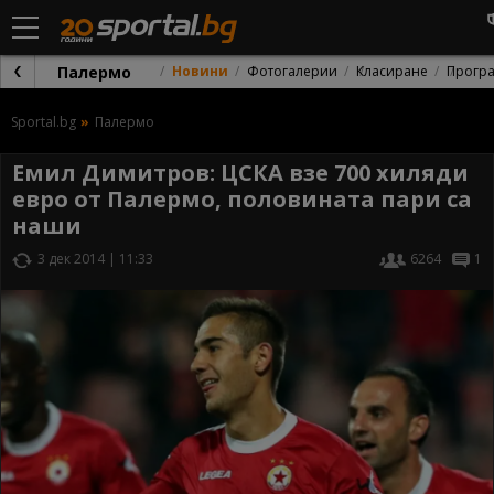
Палермо
Новини
Фотогалерии
Класиране
Прогр
Sportal.bg
Палермо
Емил Димитров: ЦСКА взе 700 хиляди
евро от Палермо, половината пари са
наши
3 дек 2014 | 11:33
6264
1