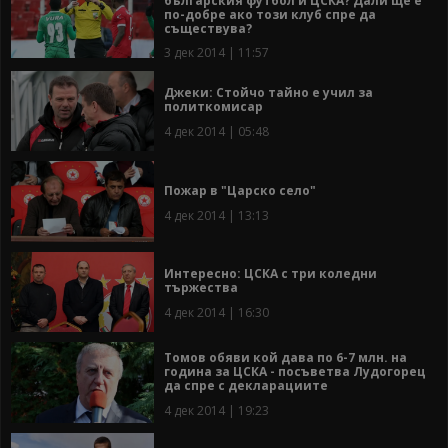
българския футбол и ЦСКА? Дали ще е
по-добре ако този клуб спре да
съществува?
3 дек 2014 | 11:57
Джеки: Стойчо тайно е учил за
политкомисар
4 дек 2014 | 05:48
Пожар в "Царско село"
4 дек 2014 | 13:13
Интересно: ЦСКА с три коледни
тържества
4 дек 2014 | 16:30
Томов обяви кой дава по 6-7 млн. на
година за ЦСКА - посъветва Лудогорец
да спре с декларациите
4 дек 2014 | 19:23