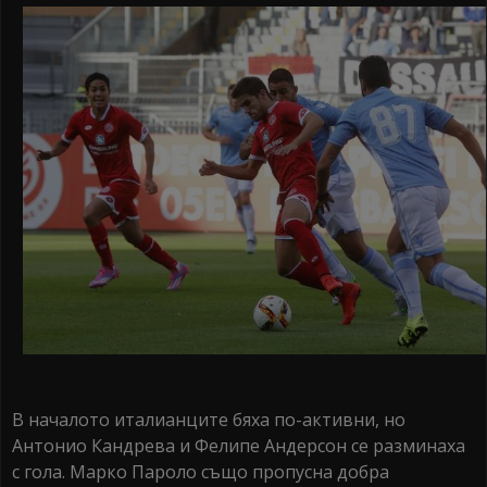
В началото италианците бяха по-активни, но
Антонио Кандрева и Фелипе Андерсон се разминаха
с гола. Марко Пароло също пропусна добра