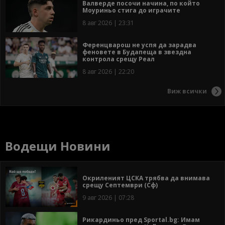
Валверде посочи начина, по който
Моуриньо стига до играчите
8 авг 2026 | 23:31
Ференцварош не успя да зарадва
феновете в Будапеща в звездна
контрола срещу Реал
8 авг 2026 | 22:20
Виж всички
Водещи Новини
Окриленият ЦСКА трябва да внимава
срещу Септември (Сф)
9 авг 2026 | 07:28
Рикардиньо пред Sportal.bg: Имам