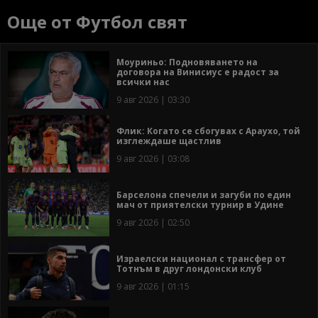
Още от Футбол свят
Моуриньо: Подновяването на
договора на Винисиус е радост за
всички нас
9 авг 2026 | 03:30
Флик: Когато се сбогувах с Араухо, той
изглеждаше щастлив
9 авг 2026 | 03:08
Барселона спечели и загуби по един
мач от приятелски турнир в Удине
9 авг 2026 | 02:50
Израелски национал с трансфер от
Тотнъм в друг лондонски клуб
9 авг 2026 | 01:15