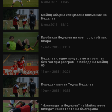
6 юли 2015 | 11:48
Майнц обърна специално внимание на
Неделев
8 юли 2015 | 15:12
Пробваха Неделев на нов пост, той пак
вкара
12 юли 2015 | 13:51
Неделев с едно полувреме и този път
без гол при разгромна победа на Майнц
05
15 юли 2015 | 20:21
Пореден мач за Тодор Неделев
19 юли 2015 | 19:55
"Изненадата Неделев" - в Майнц вече
виждат качествата на българина