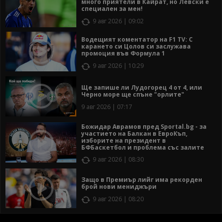
много приятели в Кайрат, но Левски е
специален за мен!
9 авг 2026 | 09:02
Водещият коментатор на F1 TV: С
карането си Цолов си заслужава
промоция във Формула 1
9 авг 2026 | 10:29
Ще запише ли Лудогорец 4 от 4, или
Черно море ще спъне "орлите"
9 авг 2026 | 07:17
Божидар Аврамов пред Sportal.bg - за
участието на Балкан в ЕвроКъп,
изборите на президент в
БФБаскетбол и проблема със залите
9 авг 2026 | 08:30
Защо в Премиър лийг има рекорден
брой нови мениджъри
9 авг 2026 | 08:20