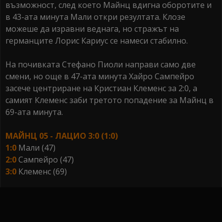
възможност, след което Майнц вдигна оборотите и
в 43-ата минута Мали откри резултата. Клозе
можеше да изравни веднага, но стражът на
германците Лорис Кариус се намеси стабилно.
На почивката Стефано Пиоли направи само две
смени, но още в 47-ата минута Хайро Сампейро
засече центриране на Кристиан Клеменс за 2:0, а
самият Клеменс заби третото попадение за Майнц в
69-ата минута.
МАЙНЦ 05 - ЛАЦИО 3:0 (1:0)
1:0
Мали (47)
2:0
Сампейро (47)
3:0
Клеменс (69)