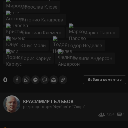
Мирослав Клозе
Антонио Кандрева
Кристиан Клеменс
Марко Пароло
Юнус Мали
Тодор Неделев
Лорис Кариус
Фелипе Андерсон
0
Добави коментар
КРАСИМИР ГЪЛЪБОВ
редактор - отдел "Футбол" и "Спорт"
7254
1