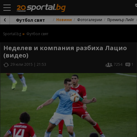
Футбол свят
Новини
Фотогалерии
Премиър Лийг
Sportal.bg
Футбол свят
Неделев и компания разбиха Лацио
(видео)
29 юли 2015 | 21:53
7254
1