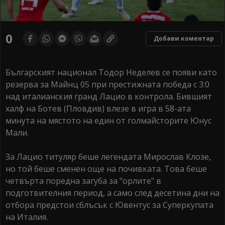
0
Добави коментар
Българският национал Тодор Неделев се появи като
резерва за Майнц 05 при престижната победа с 3:0
над италианския гранд Лацио в контрола. Бившият
халф на Ботев (Пловдив) влезе в игра в 58-ата
минута на мястото на един от голмайсторите Юнус
Мали.
За Лацио титуляр беше легендата Мирослав Клозе,
но той беше сменен още на почивката. Това беше
четвърта поредна загуба за "орлите" в
подготвителния период, а само след десетина дни на
отбора предстои сблъсък с Ювентус за Суперкупата
на Италия.