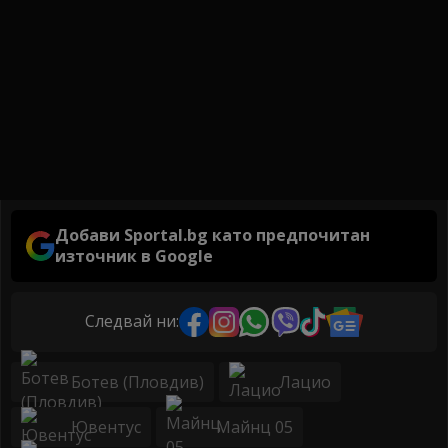
Добави Sportal.bg като предпочитан
източник в Google
Следвай ни:
Ботев (Пловдив)
Лацио
Ювентус
Майнц 05