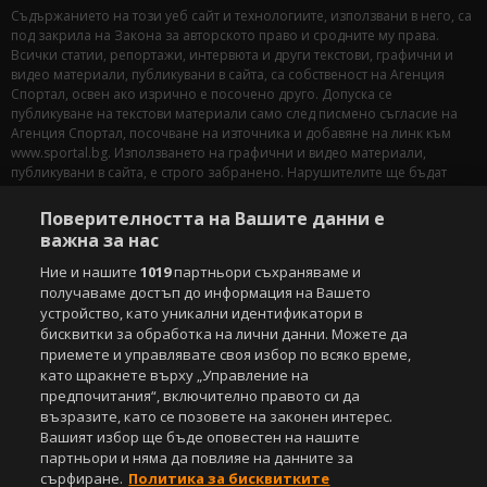
Съдържанието на този уеб сайт и технологиите, използвани в него, са
под закрила на Закона за авторското право и сродните му права.
Всички статии, репортажи, интервюта и други текстови, графични и
видео материали, публикувани в сайта, са собственост на Агенция
Спортал, освен ако изрично е посочено друго. Допуска се
публикуване на текстови материали само след писмено съгласие на
Агенция Спортал, посочване на източника и добавяне на линк към
www.sportal.bg. Използването на графични и видео материали,
публикувани в сайта, е строго забранено. Нарушителите ще бъдат
санкционирани с цялата строгост на закона.
Поверителността на Вашите данни е
Свали
БЕЗПЛАТНОТО
приложение за:
важна за нас
Ние и нашите
1019
партньори съхраняваме и
iOS
Android
получаваме достъп до информация на Вашето
устройство, като уникални идентификатори в
Powered by:
бисквитки за обработка на лични данни. Можете да
приемете и управлявате своя избор по всяко време,
като щракнете върху „Управление на
предпочитания“, включително правото си да
възразите, като се позовете на законен интерес.
Вашият избор ще бъде оповестен на нашите
партньори и няма да повлияе на данните за
сърфиране.
Политика за бисквитките