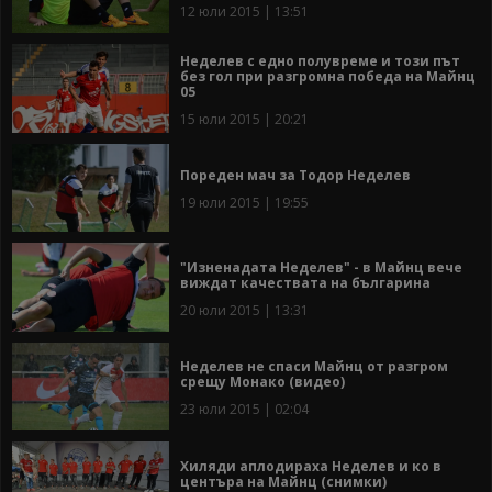
12 юли 2015 | 13:51
Неделев с едно полувреме и този път
без гол при разгромна победа на Майнц
05
15 юли 2015 | 20:21
Пореден мач за Тодор Неделев
19 юли 2015 | 19:55
"Изненадата Неделев" - в Майнц вече
виждат качествата на българина
20 юли 2015 | 13:31
Неделев не спаси Майнц от разгром
срещу Монако (видео)
23 юли 2015 | 02:04
Хиляди аплодираха Неделев и ко в
центъра на Майнц (снимки)