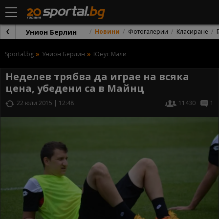
Унион Берлин
Новини
Фотогалерии
Класиране
Sportal.bg
Унион Берлин
Юнус Мали
Неделев трябва да играе на всяка
цена, убедени са в Майнц
22 юли 2015 | 12:48
11430
1