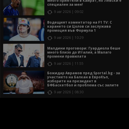
много приятели в Кайрат, но Левски е
специален за мен!
9 авг 2026 | 09:02
Водещият коментатор на F1 TV: С
карането си Цолов си заслужава
промоция във Формула 1
9 авг 2026 | 10:29
Малдини проговори: Гуардиола беше
много близо до Италия, а Малаго
промени правилата
9 авг 2026 | 11:55
Божидар Аврамов пред Sportal.bg - за
участието на Балкан в ЕвроКъп,
изборите на президент в
БФБаскетбол и проблема със залите
9 авг 2026 | 08:30