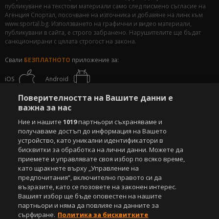
публикуване на текстови материали само след писмено съгласие на
Агенция Спортал, посочване на източника и добавяне на линк към
www.sportal.bg. Използването на графични и видео материали,
публикувани в сайта, е строго забранено. Нарушителите ще бъдат
санкционирани с цялата строгост на закона.
Свали
БЕЗПЛАТНОТО
приложение за:
iOS
Android
Поверителността на Вашите данни е
Powered by:
важна за нас
Ние и нашите
1019
партньори съхраняваме и
получаваме достъп до информация на Вашето
устройство, като уникални идентификатори в
бисквитки за обработка на лични данни. Можете да
приемете и управлявате своя избор по всяко време,
като щракнете върху „Управление на
предпочитания“, включително правото си да
възразите, като се позовете на законен интерес.
Вашият избор ще бъде оповестен на нашите
партньори и няма да повлияе на данните за
сърфиране.
Политика за бисквитките