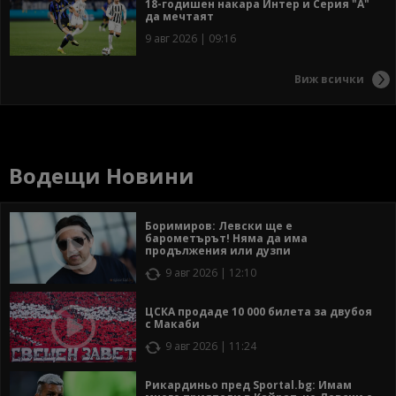
18-годишен накара Интер и Серия "А"
да мечтаят
9 авг 2026 | 09:16
Виж всички
Водещи Новини
Боримиров: Левски ще е
барометърът! Няма да има
продължения или дузпи
9 авг 2026 | 12:10
ЦСКА продаде 10 000 билета за двубоя
с Макаби
9 авг 2026 | 11:24
Рикардиньо пред Sportal.bg: Имам