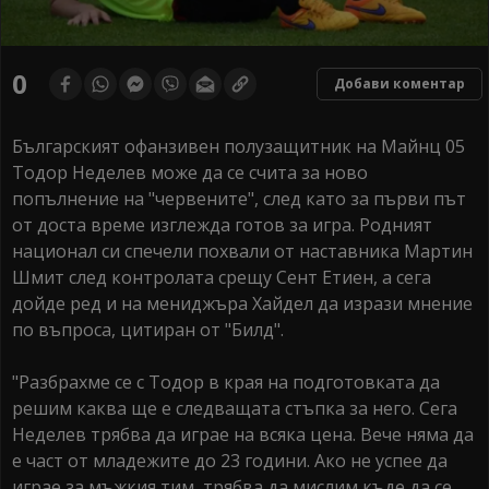
0
Добави коментар
Българският офанзивен полузащитник на Майнц 05
Тодор Неделев може да се счита за ново
попълнение на "червените", след като за първи път
от доста време изглежда готов за игра. Родният
национал си спечели похвали от наставника Мартин
Шмит след контролата срещу Сент Етиен, а сега
дойде ред и на мениджъра Хайдел да изрази мнение
по въпроса, цитиран от "Билд".
"Разбрахме се с Тодор в края на подготовката да
решим каква ще е следващата стъпка за него. Сега
Неделев трябва да играе на всяка цена. Вече няма да
е част от младежите до 23 години. Ако не успее да
играе за мъжкия тим, трябва да мислим къде да се