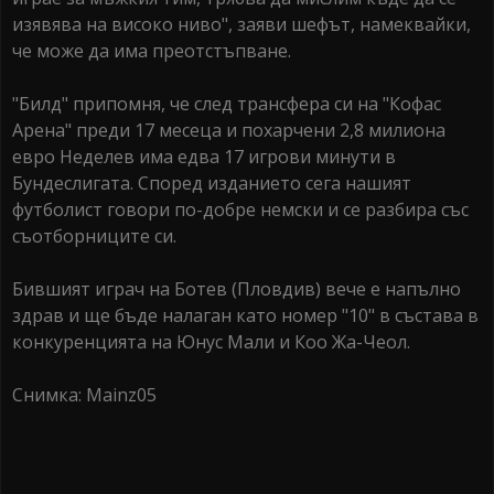
изявява на високо ниво", заяви шефът, намеквайки,
че може да има преотстъпване.
"Билд" припомня, че след трансфера си на "Кофас
Арена" преди 17 месеца и похарчени 2,8 милиона
евро Неделев има едва 17 игрови минути в
Бундеслигата. Според изданието сега нашият
футболист говори по-добре немски и се разбира със
съотборниците си.
Бившият играч на Ботев (Пловдив) вече е напълно
здрав и ще бъде налаган като номер "10" в състава в
конкуренцията на Юнус Мали и Коо Жа-Чеол.
Снимка: Mainz05