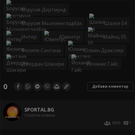
Борусия Дортмунд
Борусия Мьонхенгладбах
Шалке 04
Интер
Ювентус
Майнц 05
Фелипе Сантана
Юлиан Дракслер
Джердан Шакири
Йоханес Гайс
0
Добави коментар
SPORTAL.BG
Спортни новини
8858
1