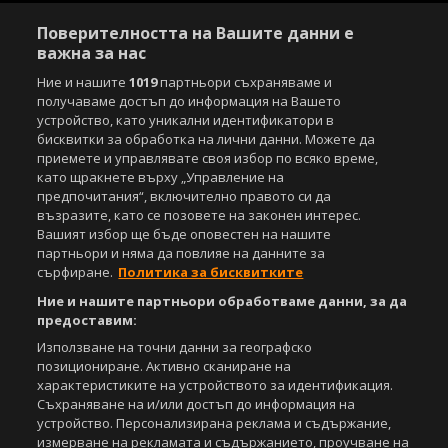
Поверителността на Вашите данни е
важна за нас
Ние и нашите
1019
партньори съхраняваме и
получаваме достъп до информация на Вашето
устройство, като уникални идентификатори в
бисквитки за обработка на лични данни. Можете да
приемете и управлявате своя избор по всяко време,
като щракнете върху „Управление на
предпочитания“, включително правото си да
възразите, като се позовете на законен интерес.
Вашият избор ще бъде оповестен на нашите
партньори и няма да повлияе на данните за
сърфиране.
Политика за бисквитките
Ние и нашите партньори обработваме данни, за да
предоставим:
Използване на точни данни за географско
позициониране. Активно сканиране на
характеристиките на устройството за идентификация.
Съхраняване на и/или достъп до информация на
устройство. Персонализирана реклама и съдържание,
измерване на рекламата и съдържанието, проучване на