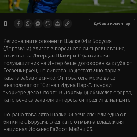
0
Добави коментар
Регионалните опоненти Шалке 04 и Борусия
(Дортмунд) влизат в поредното си съревнование,
този път за Джердан Шакири. Офанзивният
полузащитник на Интер беше договорен за клуба от
Гелзенкирхен, но липсата на достатъчно пари в
касата забави всичко. От това сега може да се
възползват от “Сигнал Идуна Парк”, твърди
“Кориере дело Спорт”. В Дортмунд обмислят оферта,
като вече са заявили интереса си пред италианците.
По-рано това лято Шалке 04 вече спечели една от
битките с Борусия, след като отмъкна младежкия
национал Йоханес Гайс от Майнц 05.