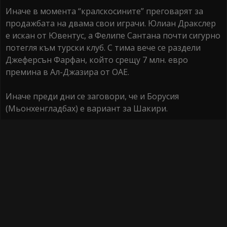
Иначе в момента “кралскосините” преговарят за
продажбата на двама свои играчи. Юлиан Дракслер
е искан от Ювентус, а Фелипе Сантана почти сигурно
потегля към турски клуб. С тима вече се раздели
Джеферсън Фарфан, който срещу 7 млн. евро
премина в Ал-Джазира от ОАЕ.
Иначе преди дни се заговори, че и Борусия
(Мьонхенгладбах) е вариант за Шакири.