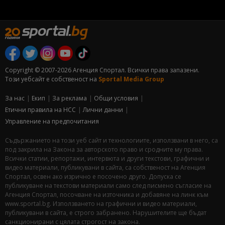
Copyright © 2007-2026 Агенция Спортал. Всички права запазени.
Този уебсайт е собственост на
Sportal Media Group
За нас
Екип
За рекламa
Общи условия
Етични правила на НСС
Лични данни
Управление на предпочитания
Съдържанието на този уеб сайт и технологиите, използвани в него, са
под закрила на Закона за авторското право и сродните му права.
Всички статии, репортажи, интервюта и други текстови, графични и
видео материали, публикувани в сайта, са собственост на Агенция
Спортал, освен ако изрично е посочено друго. Допуска се
публикуване на текстови материали само след писмено съгласие на
Агенция Спортал, посочване на източника и добавяне на линк към
www.sportal.bg. Използването на графични и видео материали,
публикувани в сайта, е строго забранено. Нарушителите ще бъдат
санкционирани с цялата строгост на закона.