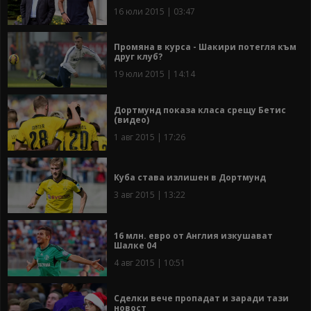
16 юли 2015 | 03:47
Промяна в курса - Шакири потегля към
друг клуб?
19 юли 2015 | 14:14
Дортмунд показа класа срещу Бетис
(видео)
1 авг 2015 | 17:26
Куба става излишен в Дортмунд
3 авг 2015 | 13:22
16 млн. евро от Англия изкушават
Шалке 04
4 авг 2015 | 10:51
Сделки вече пропадат и заради тази
новост