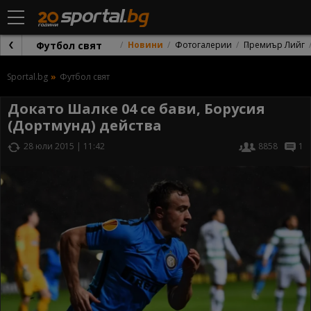
Футбол свят
Новини
Фотогалерии
Премиър Лийг
Sportal.bg
Футбол свят
Докато Шалке 04 се бави, Борусия
(Дортмунд) действа
28 юли 2015 | 11:42
8858
1