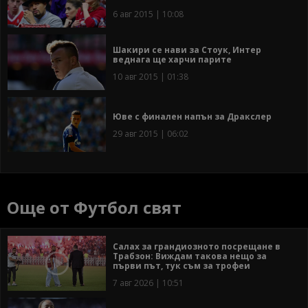
6 авг 2015 | 10:08
Шакири се нави за Стоук, Интер
веднага ще харчи парите
10 авг 2015 | 01:38
Юве с финален напън за Дракслер
29 авг 2015 | 06:02
Още от Футбол свят
Салах за грандиозното посрещане в
Трабзон: Виждам такова нещо за
първи път, тук съм за трофеи
7 авг 2026 | 10:51