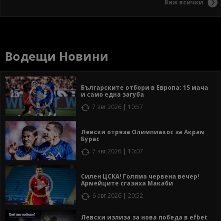
Виж всички
Водещи Новини
Българските отбори в Европа: 15 мача
и само една загуба
7 авг 2026 | 10:57
Левски отряза Олимпиакос за Акрам
Бурас
7 авг 2026 | 10:07
Силен ЦСКА! Голяма червена вечер!
Армейците сгазиха Макаби
6 авг 2026 | 20:52
Левски излиза за нова победа в efbet