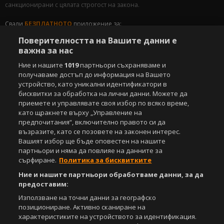
санкционирани с цялата строгост на закона.
Свали
БЕЗПЛАТНОТО
приложение за:
Поверителността на Вашите данни е
iOS
Android
важна за нас
Ние и нашите
1019
партньори съхраняваме и
Powered by:
получаваме достъп до информация на Вашето
устройство, като уникални идентификатори в
бисквитки за обработка на лични данни. Можете да
приемете и управлявате своя избор по всяко време,
като щракнете върху „Управление на
предпочитания“, включително правото си да
възразите, като се позовете на законен интерес.
Вашият избор ще бъде оповестен на нашите
партньори и няма да повлияе на данните за
сърфиране.
Политика за бисквитките
Ние и нашите партньори обработваме данни, за да
предоставим:
Използване на точни данни за географско
позициониране. Активно сканиране на
характеристиките на устройството за идентификация.