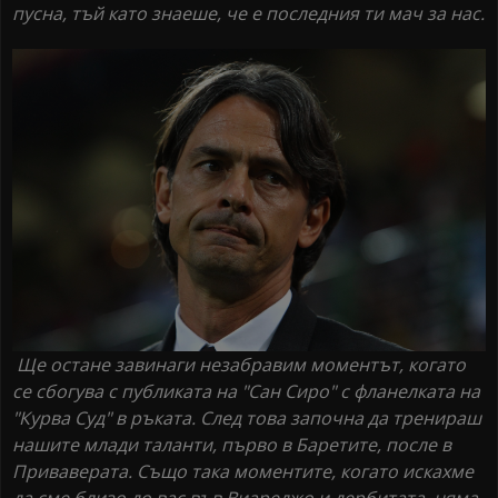
пусна, тъй като знаеше, че е последния ти мач за нас.
Ще остане завинаги незабравим моментът, когато
се сбогува с публиката на "Сан Сиро" с фланелката на
"Курва Суд" в ръката. След това започна да тренираш
нашите млади таланти, първо в Баретите, после в
Приваверата. Също така моментите, когато искахме
да сме близо до вас във Виареджо и дербитата, няма