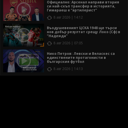
Официално: Арсенал направи втория
си най-скъп трансфер в историята,
Гимараеш е “артилерист”
8 авг 2026 | 14:12
Въодушевеният ЦСКА 1948 ще търси
нов добър резултат срещу Локо (Сф) в
"Надежда"
8 авг 2026 | 07:05
Нико Петров: Левски и Веласкес са
единствените протагонисти в
българския футбол
8 авг 2026 | 14:13