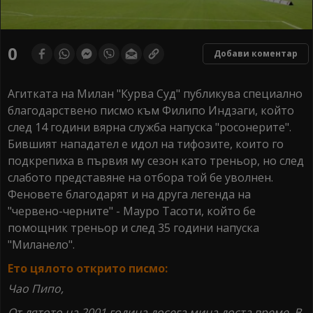
0
Добави коментар
Агитката на Милан "Курва Суд" публикува специално
благодарствено писмо към Филипо Индзаги, който
след 14 години вярна служба напуска "росонерите".
Бившият нападател е идол на тифозите, които го
подкрепиха в първия му сезон като треньор, но след
слабото представяне на отбора той бе уволнен.
Феновете благодарят и на друга легенда на
"червено-черните" - Мауро Тасоти, който бе
помощник треньор и след 35 години напуска
"Миланело".
Ето цялото открито писмо:
Чао Пипо,
От лятото на 2001 година досега мина доста време. В