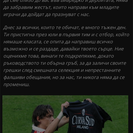
да забравим жестът, които направи към младите
играчи да дойдат да празнуват с нас.
Днес за всички, които те обичат, е много тъжен ден.
Ти пристигна през юли в първия тим и с отбор, който
нямаше класата, се опита да направиш всичко
възможно и се раздаде, давайки твоето сърце. Ние
оценихме
това
, винаги те подкрепяхме, докато
ръководството ти обърна гръб, за да заличи своите
грешки след смешната селекция и непрестанните
фалшиви обещания, но за нас, ти никога няма да се
промениш.