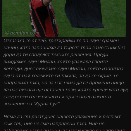
Отказаха се от теб, третирайки те по един срамен
начин, като започнаха да търсят твой заместник без
дори да ти споделят техните решения. Преди
виждахме един Милан, който уважава своите
легенди, днес виждаме един Милан, който използва
една от най-големите си такива, за да се скрие. Те
направиха така, но за нас няма да се промени нищо.
За нас винаги ще останеш този, който крещи като луд
след всеки гол и винаги си признавал важното
значение на "Курва Суд".
Няма да свършат днес нашето уважение и респект
към теб, ние не сме направени така. Ние не
забравяме какво значиш за нас и какво си направил