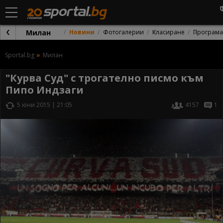
Милан
Новини
Фотогалерии
Класиране
Програма
Sportal.bg
Милан
"Курва Суд" с трогателно писмо към
Пипо Индзаги
5 юни 2015 | 21:05
4157
1