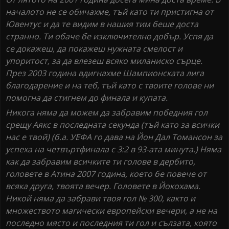
началото не се обичахме, тъй като ти пристигна от
Ювентус и да те видим в нашия тим беше доста
странно. Ти обаче бе изключително добър. Успя да
се докажеш, да покажеш нужната смелост и
упоритост, за да влезеш всяко миланиско сърце.
През 2003 година вдигнахме Шампионската лига
благодарение и на теб, тъй като с твоите голове ни
помогна да стигнем до финала и купата.
Никога няма да можем да забравим победния гол
срещу Аякс в последната секунда (тъй като за всички
нас е твой) (б.а. УЕФА го дава на Йон Дал Томансон за
успеха на четвъртфинала с 3:2 в 93-ата минута.) Няма
как да забравим всичките ти голове в дербито,
головете в Атина 2007 година, което бе повече от
всяка друга, твоята вечер. Головете в Йокохама.
Никой няма да забрави твоя гол № 300, както и
множеството магически европейски вечери, а не на
последно място и последния ти гол и сълзата, която