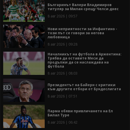
Българинът Валери Владимиров
титуляр за Милан срещу Челси днес
8 авг 2026 | 09:57
Нови неприятности за Инфантино -
този път се говори за негова
любовница
8 авг 2026 | 09:28
Началникът на футбола в Аржентина:
Трябва да оставите Меси да
продължи да се наслаждава на
футбола
8 авг 2026 | 08:03
Президентът на Байерн с критики
към другите отбори от Бундеслигата
8 авг 2026 | 07:51
Парма обяви привличането на Ел
Билал Туре
8 авг 2026 | 06:42