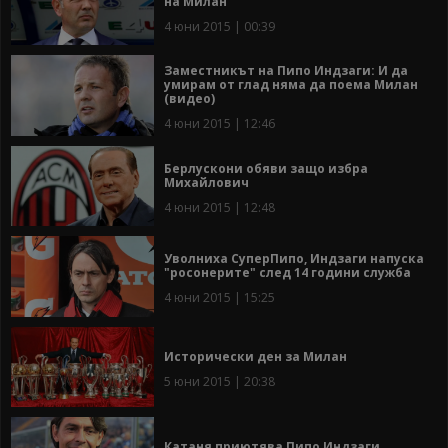
на Милан
4 юни 2015 | 00:39
Заместникът на Пипо Индзаги: И да
умирам от глад няма да поема Милан
(видео)
4 юни 2015 | 12:46
Берлускони обяви защо избра
Михайлович
4 юни 2015 | 12:48
Уволниха СуперПипо, Индзаги напуска
"росонерите" след 14 години служба
4 юни 2015 | 15:25
Исторически ден за Милан
5 юни 2015 | 20:38
Катаня приютява Пипо Индзаги