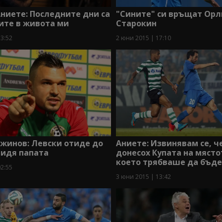
ниете: Последните дни са
"Сините" си връщат Орл
ите в живота ми
Старокин
13:52
2 юни 2015 | 17:10
жинов: Левски отиде до
Аниете: Извинявам се, ч
видя папата
донесох Купата на място
което трябваше да бъде
02:55
3 юни 2015 | 13:42