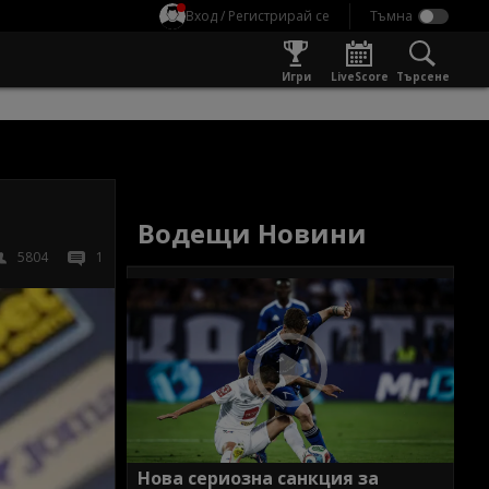
Вход / Регистрирай се
Игри
LiveScore
Търсене
Водещи Новини
5804
1
Нова сериозна санкция за