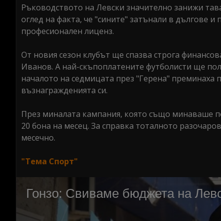
Ръководството на Левски значително занижи таван
оглед на факта, че "сините" затънали в дългове и
професионален лиценз.
От новия сезон клубът ще спазва строга финансов
Иванов. А най-скъпоплатените футболисти ще полу
началото на седмицата през "Герена" преминаха по
възнагражденията си.
През миналата кампания, която също минаваше по
20 бона на месец. За справка тоталното разочаро
месечно.
"Тема Спорт"