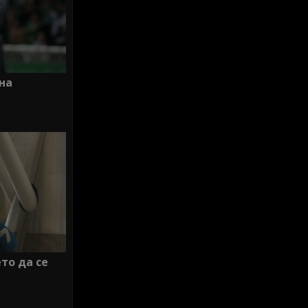
 на
ето да се