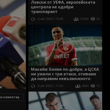
Левски от УЕФА, европейската
централа не одобри
транспарант
8 авг 2026 | 16:06
23426
43
Макаби: Бяхме по-добри, а ЦСКА
ни ужили с три атаки, отиваме
да направим невъзможното
8 авг 2026 | 17:04
4664
10
и коментар