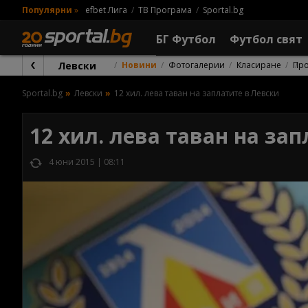
Популярни
»
efbet Лига
ТВ Програма
Sportal.bg
БГ Футбол
Футбол свят
Левски
Новини
Фотогалерии
Класиране
Пр
Sportal.bg
Левски
12 хил. лева таван на заплатите в Левски
12 хил. лева таван на за
4 юни 2015 | 08:11