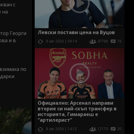
кван с
е на
Левски постави цена на Вуцов
ктор Георги
ова и в
8 авг 2026 | 09:14
47786
76
 взимаха по
ядарки
Официално: Арсенал направи
втория си най-скъп трансфер в
историята, Гимараеш е
“артилерист”
8 авг 2026 | 14:12
12170
20