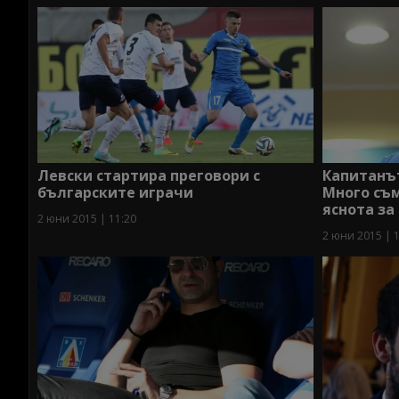
Левски стартира преговори с
Капитанът
българските играчи
Много съм
яснота з
2 юни 2015 | 11:20
2 юни 2015 | 