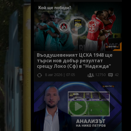
Въодушевеният ЦСКА 1948 ще
търси нов добър резултат
срещу Локо (Сф) в "Надежда"
8 авг 2026 | 07:05
12750
42