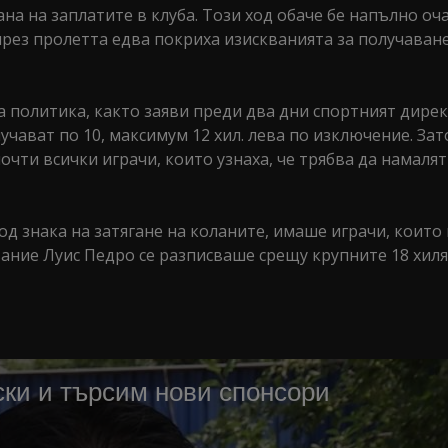
а на заплатите в клуба. Този ход обаче бе напълно оча
 през пролетта едва покриха изискванията за получаван
а политика, както заяви преди два дни спортният дире
чават по 10, максимум 12 хил. лева по изключение. Зат
чти всички играчи, които узнаха, че трябва да намалят
д знака на затягане на коланите, имаше играчи, които
вание Луис Педро се разписваше срещу крупните 18 хил