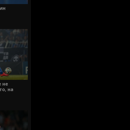
ин
е не
то, на