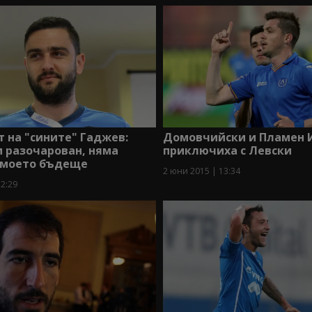
 на "сините" Гаджев:
Домовчийски и Пламен 
 разочарован, няма
приключиха с Левски
а моето бъдеще
2 юни 2015 | 13:34
12:29