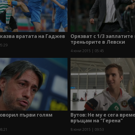
казва вратата на Гаджев
Орязват с 1/3 заплатите
треньорите в Левски
05:29
4 юни 2015 | 05:45
говорил първи голям
Вутов: Не му е сега врем
връщам на "Герена"
08:21
8 юни 2015 | 09:53