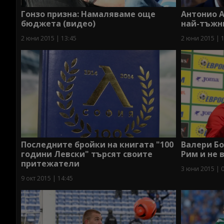
Гонзо призна: Намаляваме още
Антонио А
бюджета (видео)
най-тъжн
2 юни 2015 | 13:45
2 юни 2015 | 
Последните бройки на книгата "100
Валери Бо
години Левски" търсят своите
Рим и не 
притежатели
3 юни 2015 | 
9 окт 2015 | 14:45