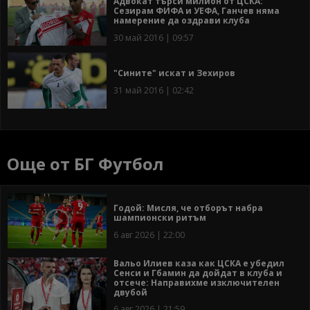
Адвокат търси милион от ЦСКА:
Сезирам ФИФА и УЕФА, Ганчев няма
намерение да оздрави клуба
30 май 2016 | 09:57
"Сините" искат и Зехиров
31 май 2016 | 02:42
Още от БГ Футбол
Годой: Мисля, че отборът набра
шампионски ритъм
6 авг 2026 | 22:00
Вальо Илиев каза как ЦСКА е убедил
Сенси и Гбамин да дойдат в клуба и
отсече: Направихме изключителен
двубой
6 авг 2026 | 21:59