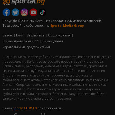
Copyright © 2007-2026 Агенция Спортал. Всички права запазени.
Този уебсайт е собственост на
Sportal Media Group
За нас
Екип
За рекламa
Общи условия
Етични правила на НСС
Лични данни
Управление на предпочитания
Съдържанието на този уеб сайт и технологиите, използвани в него, са
под закрила на Закона за авторското право и сродните му права.
Всички статии, репортажи, интервюта и други текстови, графични и
видео материали, публикувани в сайта, са собственост на Агенция
Спортал, освен ако изрично е посочено друго. Допуска се
публикуване на текстови материали само след писмено съгласие на
Агенция Спортал, посочване на източника и добавяне на линк към
www.sportal.bg. Използването на графични и видео материали,
публикувани в сайта, е строго забранено. Нарушителите ще бъдат
санкционирани с цялата строгост на закона.
Свали
БЕЗПЛАТНОТО
приложение за: