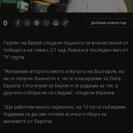
0
Добави коментар
Героят на Берое сподели първите си впечатления от
победата на тима с 2:1 над Левски в последен мач от
"А" група.
"Желаехме второто място и Купата на България, но
не се получи. Важното е, че се класирахме за Лига
Европа. Сега играя за Берое и се радвам за тях, а
другите отбори не ги гледам", сподели Иванов.
"Ще работим много сериозно, на 13-ти се събираме.
Надявам се да сме готови всички отбори за
мачовете от Европа.