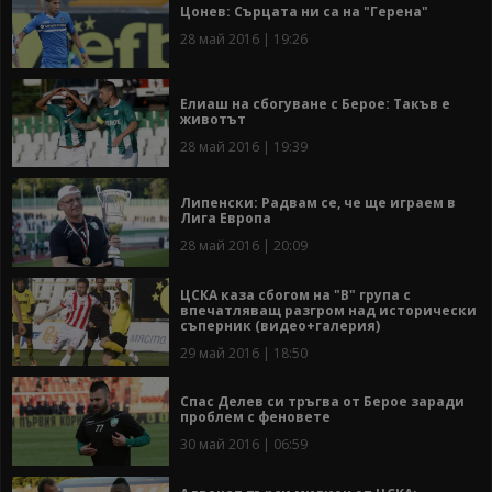
Цонев: Сърцата ни са на "Герена"
28 май 2016 | 19:26
Елиаш на сбогуване с Берое: Такъв е
животът
28 май 2016 | 19:39
Липенски: Радвам се, че ще играем в
Лига Европа
28 май 2016 | 20:09
ЦСКА каза сбогом на "В" група с
впечатляващ разгром над исторически
съперник (видео+галерия)
29 май 2016 | 18:50
Спас Делев си тръгва от Берое заради
проблем с феновете
30 май 2016 | 06:59