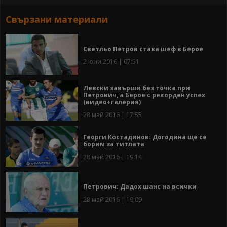
Свързани материали
Светльо Петров става шеф в Берое
2 юни 2016 | 07:51
Левски завърши без точка при
Петрович, а Берое с рекорден успех
(видео+галерия)
28 май 2016 | 17:55
Георги Костадинов: Догодина ще се
борим за титлата
28 май 2016 | 19:14
Петрович: Дадох шанс на всички
28 май 2016 | 19:09