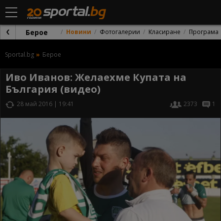
Берое
Новини
Фотогалерии
Класиране
Програма
Sportal.bg
Берое
Иво Иванов: Желаехме Купата на
България (видео)
28 май 2016 | 19:41
2373
1