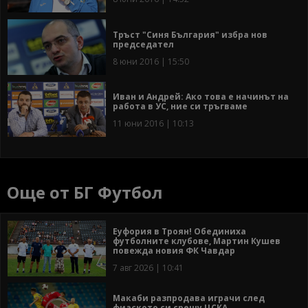
Тръст "Синя България" избра нов
председател
8 юни 2016 | 15:50
Иван и Андрей: Ако това е начинът на
работа в УС, ние си тръгваме
11 юни 2016 | 10:13
Още от БГ Футбол
Еуфория в Троян! Обединиха
футболните клубове, Мартин Кушев
повежда новия ФК Чавдар
7 авг 2026 | 10:41
Макаби разпродава играчи след
фиаското си срещу ЦСКА