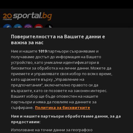
Поверителността на Вашите данни е
Copyright © 2007-2026 Агенция Спортал. Всички права запазени.
важна за нас
Този уебсайт е собственост на
Sportal Media Group
Ние и нашите
1019
партньори съхраняваме и
За нас
Екип
За рекламa
Общи условия
получаваме достъп до информация на Вашето
Етични правила на НСС
Лични данни
устройство, като уникални идентификатори в
бисквитки за обработка на лични данни. Можете да
Управление на предпочитания
приемете и управлявате своя избор по всяко време,
като щракнете върху „Управление на
Съдържанието на този уеб сайт и технологиите, използвани в него, са
предпочитания“, включително правото си да
под закрила на Закона за авторското право и сродните му права.
възразите, като се позовете на законен интерес.
Всички статии, репортажи, интервюта и други текстови, графични и
видео материали, публикувани в сайта, са собственост на Агенция
Вашият избор ще бъде оповестен на нашите
Спортал, освен ако изрично е посочено друго. Допуска се
партньори и няма да повлияе на данните за
публикуване на текстови материали само след писмено съгласие на
сърфиране.
Политика за бисквитките
Агенция Спортал, посочване на източника и добавяне на линк към
Ние и нашите партньори обработваме данни, за да
www.sportal.bg. Използването на графични и видео материали,
предоставим:
публикувани в сайта, е строго забранено. Нарушителите ще бъдат
санкционирани с цялата строгост на закона.
Използване на точни данни за географско