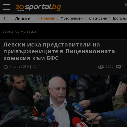
Левски
Новини
Фотогалерии
Класиране
Програм
Sportal.bg
Левски
Левски иска представители на
привържениците в Лицензионната
комисия към БФС
7 юни 2016 | 16:11
2059
1