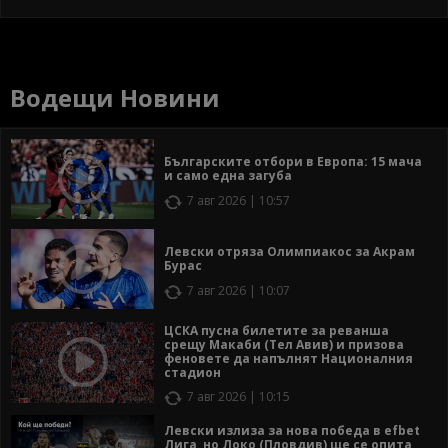
Водещи Новини
Българските отбори в Европа: 15 мача
и само една загуба
7 авг 2026 | 10:57
Левски отряза Олимпиакос за Акрам
Бурас
7 авг 2026 | 10:07
ЦСКА пусна билетите за реванша
срещу Макаби (Тел Авив) и призова
феновете да напълнят Националния
стадион
7 авг 2026 | 10:15
Левски излиза за нова победа в efbet
Лига, но Локо (Пловдив) ще се опита