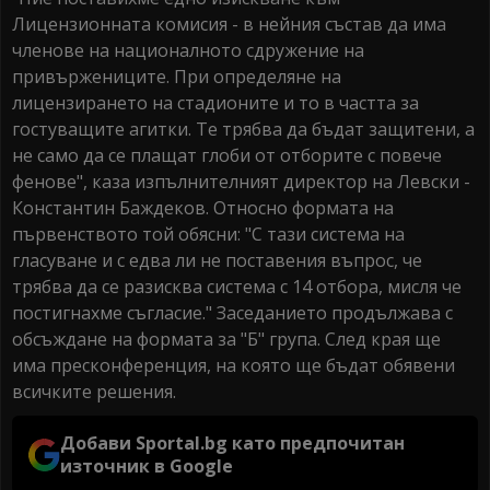
Лицензионната комисия - в нейния състав да има
членове на националното сдружение на
привържениците. При определяне на
лицензирането на стадионите и то в частта за
гостуващите агитки. Те трябва да бъдат защитени, а
не само да се плащат глоби от отборите с повече
фенове", каза изпълнителният директор на Левски -
Константин Баждеков. Относно формата на
първенството той обясни: "С тази система на
гласуване и с едва ли не поставения въпрос, че
трябва да се разисква система с 14 отбора, мисля че
постигнахме съгласие." Заседанието продължава с
обсъждане на формата за "Б" група. След края ще
има пресконференция, на която ще бъдат обявени
всичките решения.
Добави Sportal.bg като предпочитан
източник в Google