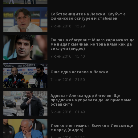
Собствениците на Левски: Клубът е
финансово осигурен и стабилен
7 юни 2016 | 15:29
Гонзо на сбогуване: Много хора искат да
ме видят смачкан, но това няма как да
се случи (видео)
7 юни 2016 | 15:40
Още една оставка в Левски
7 юни 2016 | 21:50
Адвокат Александър Ангелов: Ще
предложа на управата да не приемаме
оставките
8 юни 2016 | 01:49
Люпко е оптимист: Всичко в Левски ще
е наред (видео)
8 юни 2016 | 14:52