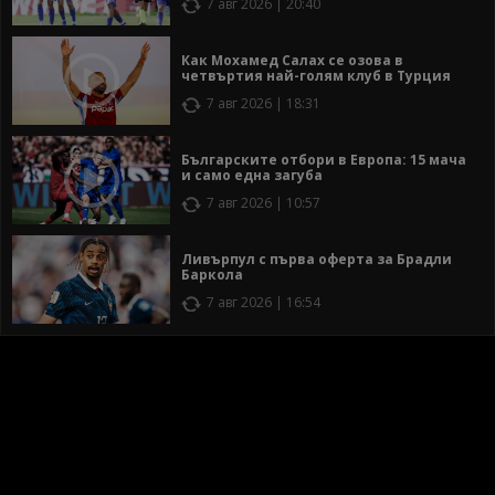
7 авг 2026 | 20:40
Как Мохамед Салах се озова в
четвъртия най-голям клуб в Турция
7 авг 2026 | 18:31
Българските отбори в Европа: 15 мача
и само една загуба
7 авг 2026 | 10:57
Ливърпул с първа оферта за Брадли
Баркола
7 авг 2026 | 16:54