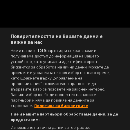
Поверителността на Вашите данни е
важна за нас
Ние и нашите
1019
партньори съхраняваме и
получаваме достъп до информация на Вашето
Copyright © 2007-2026 Агенция Спортал. Всички права запазени.
устройство, като уникални идентификатори в
Този уебсайт е собственост на
Sportal Media Group
бисквитки за обработка на лични данни. Можете да
приемете и управлявате своя избор по всяко време,
За нас
Екип
За рекламa
Общи условия
като щракнете върху „Управление на
Етични правила на НСС
Лични данни
предпочитания“, включително правото си да
Управление на предпочитания
възразите, като се позовете на законен интерес.
Вашият избор ще бъде оповестен на нашите
Съдържанието на този уеб сайт и технологиите, използвани в него, са
партньори и няма да повлияе на данните за
под закрила на Закона за авторското право и сродните му права.
сърфиране.
Политика за бисквитките
Всички статии, репортажи, интервюта и други текстови, графични и
видео материали, публикувани в сайта, са собственост на Агенция
Ние и нашите партньори обработваме данни, за да
Спортал, освен ако изрично е посочено друго. Допуска се
предоставим:
публикуване на текстови материали само след писмено съгласие на
Използване на точни данни за географско
Агенция Спортал, посочване на източника и добавяне на линк към