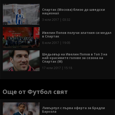
Спартак (Москва) близо до шведски
национал
3 юли 2017 | 03:32
Ивелин Попов получи златния си медал
в Спартак
8 юли 2017 | 19:05
Шедьовър на Ивелин Попов в Топ 3 на
най-красивите голове за сезона на
Спартак (М)
17 юли 2017 | 15:18
Още от Футбол свят
Ливърпул с първа оферта за Брадли
Баркола