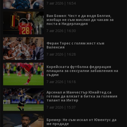
7 авг 2026 | 16:54
Ван Бомел: Чест е да водя Белгия,
изобщо не съм мислил да чакам за
поста в Нидерландия
7 авг 2026 | 16:30
Феран Торес с голям жест към
Валенсия
7 авг 2026 | 16:28
Корейската футболна федерация
плащала за сексуални забавления на
съдии
7 авг 2026 | 16:18
Арсенал и Манчестър Юнайтед са
готови да влязат в битка за големия
талант на Интер
7 авг 2026 | 15:37
Бремер: Не съм искал от Ювентус да
ме продаде