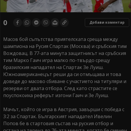
0
Добави коментар
Масов бой съпътства приятелската среща между
шампиона на Русия Спартак (Москва) и сръбския тим
Вождовац. В 77-ата минута защитникът на сръбския
тим Марко Гаич игра малко по-твърдо срещу
бразилския нападател на Спартак Зе Луиш.
Южноамериканецът реши да си отмъщава и това
доведе до масово сбиване с участието на титуляри и
резерви от двата отбора. След като страстите се
поуспокоиха реферът изгони Гаич и Зе Луиш.
Мачът, който се игра в Австрия, завърши с победа с
3:2 за Спартак. Българският нападател Ивелин
Попов бе в стартовия състав на руския отбор и
остана на терена до 76-ата минута, когато бе сменен