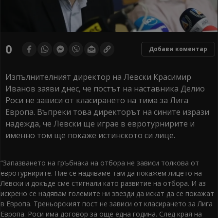
0
Добави коментар
Изпълнителният директор на Левски Красимир
Иванов заяви днес, че постът на наставника Делио
Роси не зависи от класирането на тима за Лига
Европа. Въпреки това директорът на сините изрази
надежда, че Левски ще играе в евротурнирите и
именно том ще покаже истинското си лице.
“Запазването на гръбнака на отбора не зависи толкова от
евротурнирите. Ние се надяваме там да покажем лицето на
Левски и докъде сме стигнали като развитие на отбора. И аз
искрено се надявам големите ни звезди да искат да се покажат
в Европа. Треньорският пост не зависи от класирането за Лига
Европа. Роси има договор за още една година. След края на