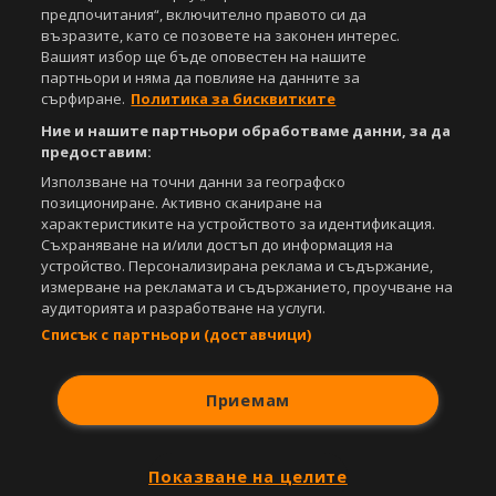
предпочитания“, включително правото си да
възразите, като се позовете на законен интерес.
Съдържанието на този уеб сайт и технологиите, използвани в него, са
Вашият избор ще бъде оповестен на нашите
под закрила на Закона за авторското право и сродните му права.
партньори и няма да повлияе на данните за
Всички статии, репортажи, интервюта и други текстови, графични и
сърфиране.
Политика за бисквитките
видео материали, публикувани в сайта, са собственост на Агенция
Спортал, освен ако изрично е посочено друго. Допуска се
Ние и нашите партньори обработваме данни, за да
публикуване на текстови материали само след писмено съгласие на
предоставим:
Агенция Спортал, посочване на източника и добавяне на линк към
www.sportal.bg. Използването на графични и видео материали,
Използване на точни данни за географско
публикувани в сайта, е строго забранено. Нарушителите ще бъдат
позициониране. Активно сканиране на
санкционирани с цялата строгост на закона.
характеристиките на устройството за идентификация.
Съхраняване на и/или достъп до информация на
Свали
БЕЗПЛАТНОТО
приложение за:
устройство. Персонализирана реклама и съдържание,
измерване на рекламата и съдържанието, проучване на
iOS
Android
аудиторията и разработване на услуги.
Списък с партньори (доставчици)
Powered by:
Приемам
Показване на целите