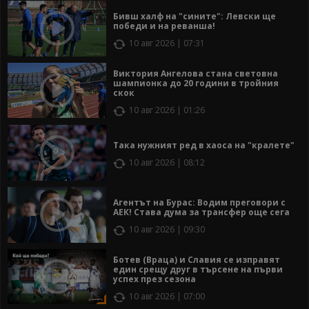
Бивш халф на "сините": Левски ще
победи и на реванша!
10 авг 2026 | 07:31
Виктория Ангелова стана световна
шампионка до 20 години в тройния
скок
10 авг 2026 | 01:26
Така нужният ред в хаоса на "кралете"
10 авг 2026 | 08:12
Агентът на Бурас: Водим преговори с
АЕК! Става дума за трансфер още сега
10 авг 2026 | 09:30
Ботев (Враца) и Славия се изправят
един срещу друг в търсене на първи
успех през сезона
10 авг 2026 | 07:00