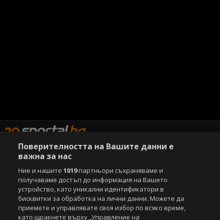
Поверителността на Вашите данни е
важна за нас
Copyright © 2007-2026 Агенция Спортал. Всички права запазени.
Ние и нашите
1019
партньори съхраняваме и
Този уебсайт е собственост на
Sportal Media Group
получаваме достъп до информация на Вашето
устройство, като уникални идентификатори в
За нас
Екип
За рекламa
Общи условия
бисквитки за обработка на лични данни. Можете да
Етични правила на НСС
приемете и управлявате своя избор по всяко време,
Лични данни
като щракнете върху „Управление на
Управление на предпочитания