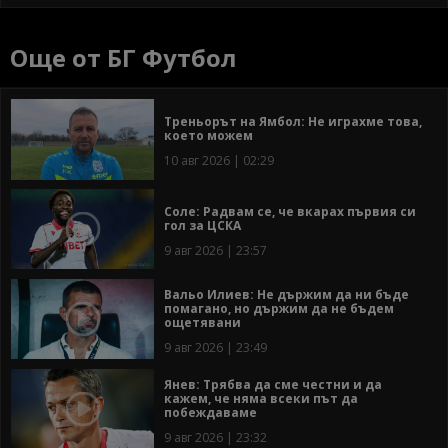
Още от БГ Футбол
Треньорът на Ямбол: Не играхме това,
което можем
10 авг 2026 | 02:29
Соле: Радвам се, че вкарах първия си
гол за ЦСКА
9 авг 2026 | 23:57
Вальо Илиев: Не държим да ни бъде
помагано, но държим да не бъдем
ощетявани
9 авг 2026 | 23:49
Янев: Трябва да сме честни и да
кажем, че няма всеки път да
побеждаваме
9 авг 2026 | 23:32