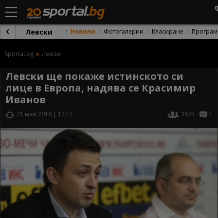
Левски
Новини
Фотогалерии
Класиране
Програм
Sportal.bg
Левски
Левски ще покаже истинското си
лице в Европа, надява се Красимир
Иванов
21 май 2018 | 12:17
3875
1