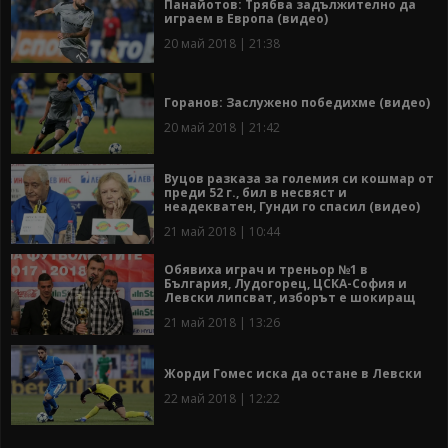
Панайотов: Трябва задължително да
играем в Европа (видео)
20 май 2018 | 21:38
Горанов: Заслужено победихме (видео)
20 май 2018 | 21:42
Вуцов разказа за големия си кошмар от
преди 52 г., бил в несвяст и
неадекватен, Гунди го спасил (видео)
21 май 2018 | 10:44
Обявиха играч и треньор №1 в
България, Лудогорец, ЦСКА-София и
Левски липсват, изборът е шокиращ
21 май 2018 | 13:26
Жорди Гомес иска да остане в Левски
22 май 2018 | 12:22