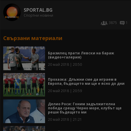
SPORTAL.BG
Спортни новини
3875
1
Свързани материали
Бразилец прати Левски на бараж
(видео+галерия)
20 май 2018 | 20:50
Прохазка: Длъжни сме да играем в
Европа, бъдещето ми ще е ясно до дни
20 май 2018 | 20:59
Делио Роси: Гоним задължителна
победа срещу Черно море, клубът ще
реши бъдещето ми
20 май 2018 | 21:21