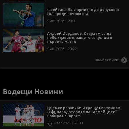
Фрейташ: Не е приятно да допуснеш
гол преди почивката
9 авг 2026 | 23:31
Андрей Йорданов: Стараем се да
побеждаваме, защото се целим в
първото място
9 авг 2026 | 23:22
Виж всички
Водещи Новини
ЦСКА се развихри и срещу Септември
(Сф), нападателите на "армейците"
набират скорост
9 авг 2026 | 23:11