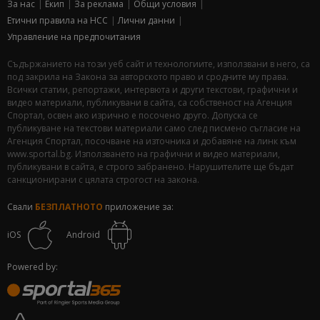
За нас
Екип
За рекламa
Общи условия
Етични правила на НСС
Лични данни
Управление на предпочитания
Съдържанието на този уеб сайт и технологиите, използвани в него, са
под закрила на Закона за авторското право и сродните му права.
Всички статии, репортажи, интервюта и други текстови, графични и
видео материали, публикувани в сайта, са собственост на Агенция
Спортал, освен ако изрично е посочено друго. Допуска се
публикуване на текстови материали само след писмено съгласие на
Агенция Спортал, посочване на източника и добавяне на линк към
www.sportal.bg. Използването на графични и видео материали,
публикувани в сайта, е строго забранено. Нарушителите ще бъдат
санкционирани с цялата строгост на закона.
Свали
БЕЗПЛАТНОТО
приложение за:
iOS
Android
Powered by: