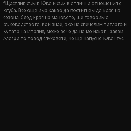
“Щастлив съм в Юве и съм в отлични отношения с
клуба. Все още има какво да постигнем до края на
сезона. След края на мачовете, ще говорим с
ръководството. Кой знае, ако не спечелим титлата и
Купата на Италия, може вече да не ме искат”, заяви
Алегри по повод слуховете, че ще напусне Ювентус.