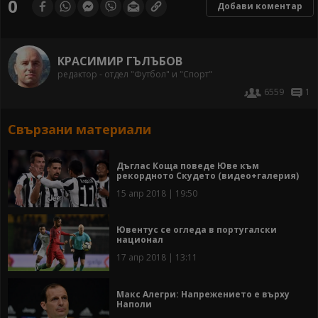
0
Добави коментар
КРАСИМИР ГЪЛЪБОВ
редактор - отдел "Футбол" и "Спорт"
6559
1
Свързани материали
Дъглас Коща поведе Юве към
рекордното Скудето (видео+галерия)
15 апр 2018 | 19:50
Ювентус се огледа в португалски
национал
17 апр 2018 | 13:11
Макс Алегри: Напрежението е върху
Наполи