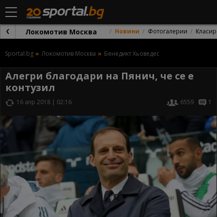
Локомотив Москва
Новини
Фотогалерии
Класир
Sportal.bg
Локомотив Москва
Бенедикт Хьоведес
Алегри благодари на Пянич, че се е
контузил
16 апр 2018 | 02:16
6559
1