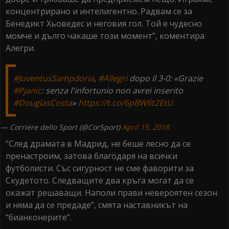
концентрирано и интелигентно. Радвам се за
Бенедикт Хьоведес и неговия гол. Той е чудесно
момче и дълго чакаше този момент”, коментира
Алегри.
#JuventusSampdoria
,
#Allegri
dopo il 3-0: «Grazie
#Pjanic
: senza l'infortunio non avrei inserito
#DouglasCosta
»
https://t.co/6pBW6t2EtU
— Corriere dello Sport (@CorSport)
April 15, 2018
“След драмата в Мадрид, не беше лесно да се
пренастроим, затова благодаря на всички
футболисти. Със сигурност не сме фаворити за
Скудетото. Следващите два кръга могат да се
окажат решаващи. Наполи прави невероятен сезон
и няма да се предаде”, смята наставникът на
“бианконерите”.