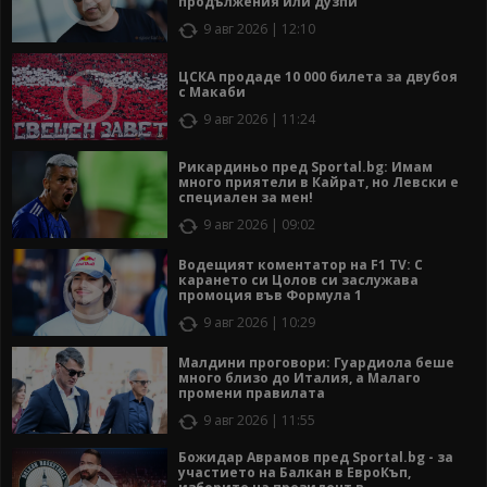
продължения или дузпи
9 авг 2026 | 12:10
ЦСКА продаде 10 000 билета за двубоя
с Макаби
9 авг 2026 | 11:24
Рикардиньо пред Sportal.bg: Имам
много приятели в Кайрат, но Левски е
специален за мен!
9 авг 2026 | 09:02
Водещият коментатор на F1 TV: С
карането си Цолов си заслужава
промоция във Формула 1
9 авг 2026 | 10:29
Малдини проговори: Гуардиола беше
много близо до Италия, а Малаго
промени правилата
9 авг 2026 | 11:55
Божидар Аврамов пред Sportal.bg - за
участието на Балкан в ЕвроКъп,