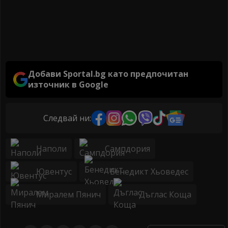
Добави Sportal.bg като предпочитан
източник в Google
Следвай ни:
Наполи
Сампдория
Ювентус
Бенедикт Хьоведес
Миралем Пянич
Дъглас Коща