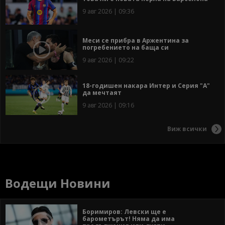
9 авг 2026 | 09:36
Меси се прибра в Аржентина за
погребението на баща си
9 авг 2026 | 09:22
18-годишен накара Интер и Серия "А"
да мечтаят
9 авг 2026 | 09:16
Виж всички
Водещи Новини
Боримиров: Левски ще е
барометърът! Няма да има