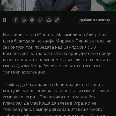
0
Добави коментар
Наставникът на Ювентус Масимилиано Алегри на
шега благодари на халфа Миралем Пянич за това, че
се контузи при победата над Сампдория с 3:0.
Босненският национал напусна принудително преди
края на първото полувреме, а влезлият на неговото
място Дъглас Коща беше в основата на успеха с
трите си асистенции.
“Трябва да благодаря на Пянич, защото неговата
контузия ми позволи да направя тази смяна”, заяви с
усмивка Алегри. - При всички положения, бях
планирал Дъглас Коща да влезе в игра, но не
толкова рано. Сампдория се защитаваше много
добре и трябваше да предприемем нещо. Играхме