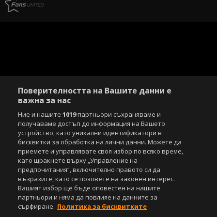
Поверителността на Вашите данни е
важна за нас
Ние и нашите
1019
партньори съхраняваме и
получаваме достъп до информация на Вашето
устройство, като уникални идентификатори в
бисквитки за обработка на лични данни. Можете да
приемете и управлявате своя избор по всяко време,
като щракнете върху „Управление на
предпочитания“, включително правото си да
възразите, като се позовете на законен интерес.
Вашият избор ще бъде оповестен на нашите
партньори и няма да повлияе на данните за
сърфиране.
Политика за бисквитките