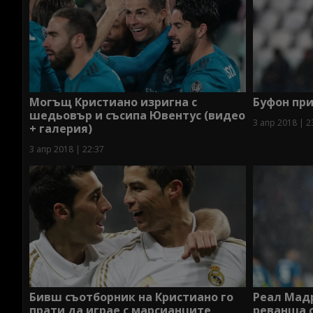
Могъщ Кристиано изригна с
Буфон пр
шедьовър и съсипа Ювентус (видео
3 апр 2018 | 2
+ галерия)
3 апр 2018 | 22:37
Бивш съотборник на Кристиано го
Реал Мадр
прати да играе с марсианците
реванша 