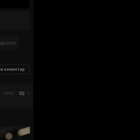
арсело
и коментар
18750
1