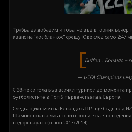
Трябва да добавим и това, че във вторник вечерт
аванс на “лос бланкос” срещу Юве след само 2:47 м
Buffon + Ronaldo = r
— UEFA Champions Lea
С 38-те си гола във всички турнири до момента п
футболистите в Топ 5 първенствата в Европа.
Следващият мач на Роналдо в ШЛ ще бъде под №150
Шампионската лига този сезон и е на 3 попадения 
надпреварата (сезон 2013/2014).