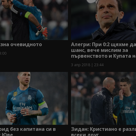
изна очевидното
Алегри: При 0:2 щяхме д
шанс, вече мислим за
3:00
първенството и Купата 
3 апр 2018 | 23:44
ид без капитана си в
Зидан: Кристиано е разл
с Юве
всеки друг