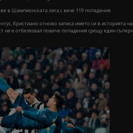
ве в Шампионската лига с вече 119 попадения.
вентус, Кристиано отново записа името си в историята на
ст не е отбелязвал повече попадения срещу един съпер