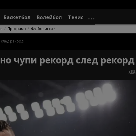
Баскетбол
Волейбол
Тенис
не
Програма
Футболисти
 след рекорд
но чупи рекорд след рекорд