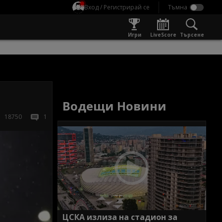
Вход / Регистрирай се
Игри
LiveScore
Търсене
Водещи Новини
18750
1
ЦСКА излиза на стадион за