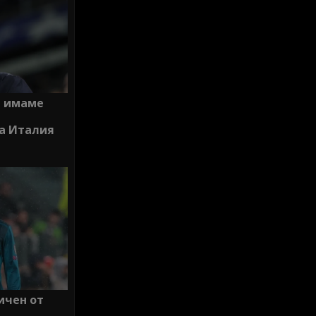
а имаме
на Италия
ичен от