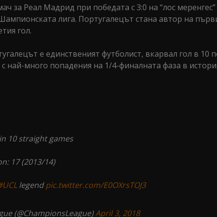
ч за Реал Мадрид при победата с 3:0 на “лос меренгес”
Шампионската лига. Португалецът стана автор на първ
тия гол.
тугалецът е единственият футболист, вкарвал гол в 10 
 с най-много попадения на 1/4-финалната фаза в истори
 in 10 straight games
on: 17 (2013/14)
#UCL
legend
pic.twitter.com/E0OXrsTOJ3
gue (@ChampionsLeague)
April 3, 2018