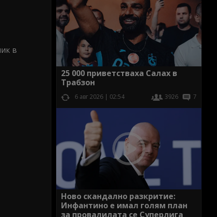
ник в
25 000 приветстваха Салах в
Трабзон
6 авг 2026 | 02:54
3926
7
Ново скандално разкритие:
Инфантино е имал голям план
за провалилата се Суперлига