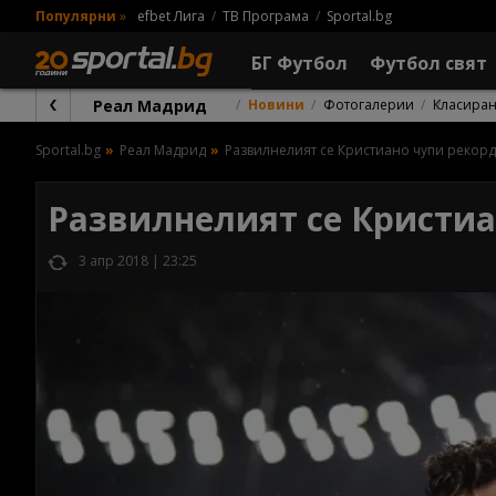
Популярни
»
efbet Лига
ТВ Програма
Sportal.bg
БГ Футбол
Футбол свят
Реал Мадрид
Новини
Фотогалерии
Класира
Sportal.bg
Реал Мадрид
Развилнелият се Кристиано чупи рекорд
Развилнелият се Кристиа
3 апр 2018 | 23:25