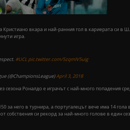
а Кристиано вкара и най-ранния гол в кариерата си в Ш
инути игра.
espect.
#UCL
pic.twitter.com/5zqmIV5uig
gue (@ChampionsLeague)
April 3, 2018
рез сезона Роналдо е играчът с най-много попадения сре
 за него в турнира, а португалецът вече има 14 гола 
от собствения си рекорд за най-много голове в един се