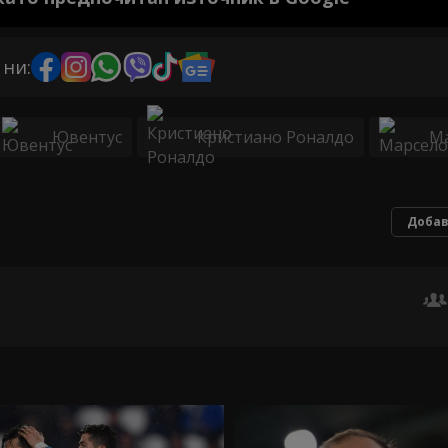
 ни:
Ювентус
Кристиано Роналдо
М
Добав