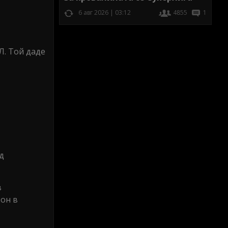
6 авг 2026 | 03:12
4855
1
Л. Той даде
д
в
зон в