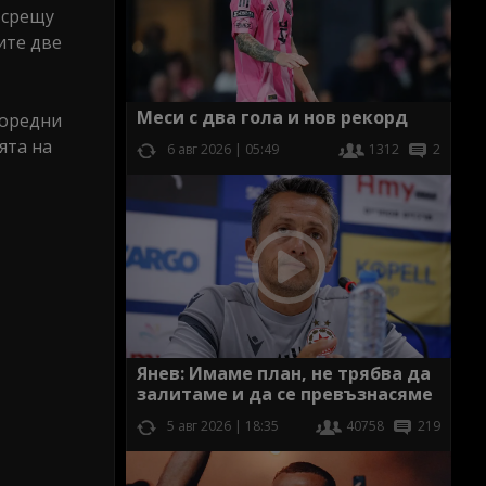
 срещу
ите две
Меси с два гола и нов рекорд
поредни
ята на
6 авг 2026 | 05:49
1312
2
Янев: Имаме план, не трябва да
залитаме и да се превъзнасяме
5 авг 2026 | 18:35
40758
219