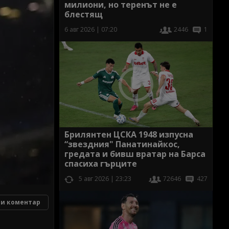
милиони, но теренът не е
блестящ
6 авг 2026 | 07:20
2446
1
Брилянтен ЦСКА 1948 изпусна
“звездния" Панатинайкос,
гредата и бивш вратар на Барса
спасиха гърците
5 авг 2026 | 23:23
72646
427
и коментар