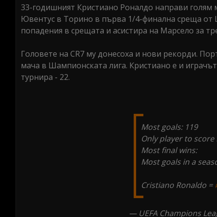
33-годишният Кристиано Роналдо направи голям ма
Ювентус в Торино в първа 1/4-финална среща от 
попадения в срещата и асистира на Марсело за тре
Головете на CR7 му донесоха и нови рекорди. Пор
мача в Шампионската лига. Кристиано е и играчът
турнира - 22.
Most goals: 119
Only player to score
Most final wins:
Most goals in a seas
Cristiano Ronaldo =
— UEFA Champions Lea