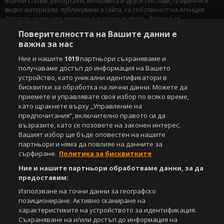
Всички статии, репортажи, интервюта и други текстови, графични и
видео материали, публикувани в сайта, са собственост на Агенция
Спортал, освен ако изрично е посочено друго. Допуска се
публикуване на текстови материали само след писмено съгласие на
Поверителността на Вашите данни е
Агенция Спортал, посочване на източника и добавяне на линк към
важна за нас
www.sportal.bg. Използването на графични и видео материали,
публикувани в сайта, е строго забранено. Нарушителите ще бъдат
Ние и нашите
1019
партньори съхраняваме и
санкционирани с цялата строгост на закона.
получаваме достъп до информация на Вашето
устройство, като уникални идентификатори в
Свали
БЕЗПЛАТНОТО
приложение за:
бисквитки за обработка на лични данни. Можете да
приемете и управлявате своя избор по всяко време,
iOS
Android
като щракнете върху „Управление на
предпочитания“, включително правото си да
Powered by:
възразите, като се позовете на законен интерес.
Вашият избор ще бъде оповестен на нашите
партньори и няма да повлияе на данните за
сърфиране.
Политика за бисквитките
Ние и нашите партньори обработваме данни, за да
предоставим:
Използване на точни данни за географско
позициониране. Активно сканиране на
характеристиките на устройството за идентификация.
Съхраняване на и/или достъп до информация на