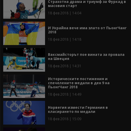
Страхотна драма и триумф за Фуркад в
масовия старт
18 фев 2018 | 14:04
И Украйна вече има злато от ПьонгЧанг
2018
18 фев 2018 | 14:18
Ваксмайсторът пое вината за провала
на Швеция
18 фев 2018 | 14:31
Историческите постижения и
спечелените медали в ден 9 на
ПьонгЧанг 2018
18 фев 2018 | 14:49
Норвегия измести Германия в
класирането по медали
18 фев 2018 | 15:09