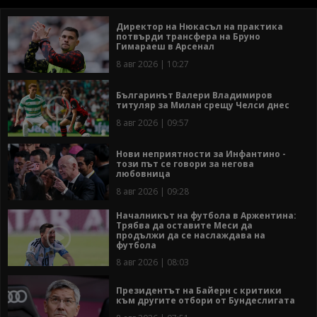
Директор на Нюкасъл на практика
потвърди трансфера на Бруно
Гимараеш в Арсенал
8 авг 2026 | 10:27
Българинът Валери Владимиров
титуляр за Милан срещу Челси днес
8 авг 2026 | 09:57
Нови неприятности за Инфантино -
този път се говори за негова
любовница
8 авг 2026 | 09:28
Началникът на футбола в Аржентина:
Трябва да оставите Меси да
продължи да се наслаждава на
футбола
8 авг 2026 | 08:03
Президентът на Байерн с критики
към другите отбори от Бундеслигата