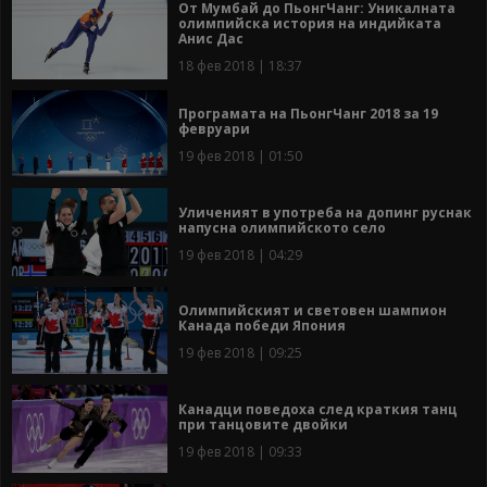
От Мумбай до ПьонгЧанг: Уникалната
олимпийска история на индийката
Анис Дас
18 фев 2018 | 18:37
Програмата на ПьонгЧанг 2018 за 19
февруари
19 фев 2018 | 01:50
Уличеният в употреба на допинг руснак
напусна олимпийското село
19 фев 2018 | 04:29
Олимпийският и световен шампион
Канада победи Япония
19 фев 2018 | 09:25
Канадци поведоха след краткия танц
при танцовите двойки
19 фев 2018 | 09:33