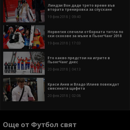
Линдзи Вон даде трето време във
втората тренировка за спускане
19 фев 2018 | 09:40
Норвегия спечели отборната титла по
ски скокове за мъже в ПьонгЧанг 2018
19 фев 2018 | 17:03
Ето какво предстои на игрите в
ПьонгЧанг днес
20 фев 2018 | 04:13
Краси Анев и Владо Илиев повеждат
смесената щафета
20 фев 2018 | 02:08
Още от Футбол свят