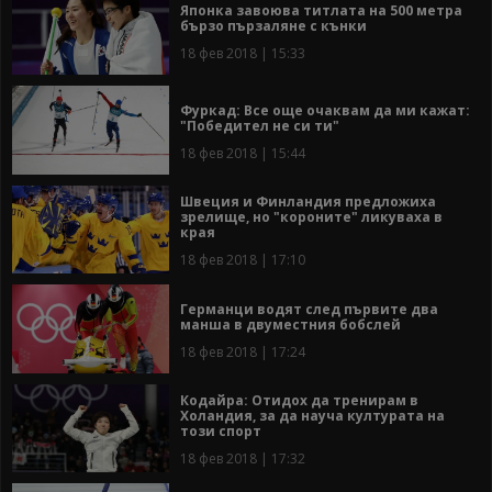
Японка завоюва титлата на 500 метра
бързо пързаляне с кънки
18 фев 2018 | 15:33
Фуркад: Все още очаквам да ми кажат:
"Победител не си ти"
18 фев 2018 | 15:44
Швеция и Финландия предложиха
зрелище, но "короните" ликуваха в
края
18 фев 2018 | 17:10
Германци водят след първите два
манша в двуместния бобслей
18 фев 2018 | 17:24
Кодайра: Отидох да тренирам в
Холандия, за да науча културата на
този спорт
18 фев 2018 | 17:32