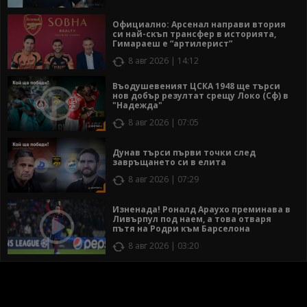
Официално: Арсенал направи втория
си най-скъп трансфер в историята,
Гимараеш е “артилерист”
8 авг 2026 | 14:12
Въодушевеният ЦСКА 1948 ще търси
нов добър резултат срещу Локо (Сф) в
"Надежда"
8 авг 2026 | 07:05
Дунав търси първи точки след
завръщането си в елита
8 авг 2026 | 07:29
Изненада! Роналд Араухо преминава в
Ливърпул под наем, а това отваря
пътя на Родри към Барселона
8 авг 2026 | 03:20