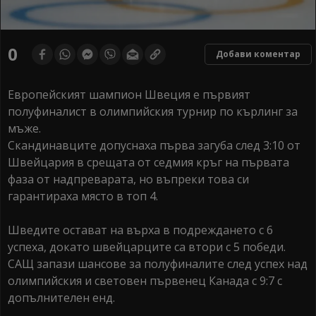
0
Добави коментар
Европейският шампион Швеция е първият
полуфиналист в олимпийския турнир по кърлинг за
мъже.
Скандинавците допуснаха първа загуба след 3:10 от
Швейцария в срещата от седмия кръг на първата
фаза от надпреварата, но въпреки това си
гарантираха място в топ 4.
Шведите остават на върха в подреждането с 6
успеха, докато швейцарците са втори с 5 победи.
САЩ запази шансове за полуфиналите след успех над
олимпийския и световен първенец Канада с 9:7 с
допълнителен енд.