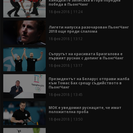
Канадките записаха втора поредна
победа в ПьонгЧанг
18 фев 2018 | 11:24
Лигети напуска разочарован ПьонгЧанг
2018 още преди слалома
18 фев 2018 | 13:12
Съпругът на красивата Бризгалова е
първият руснак с допинг в ПьонгЧанг
18 фев 2018 | 13:17
Президентът на Беларус отправи жалба
към Томас Бах срещу съдийството в
ПьонгЧанг
18 фев 2018 | 13:45
МОК е уведомил руснаците, че имат
положителна проба
18 фев 2018 | 13:50