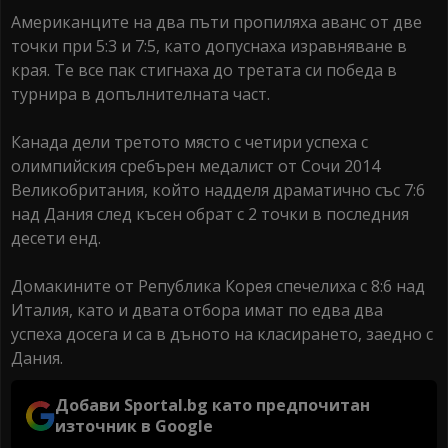
Американците на два пъти пропиляха аванс от две
точки при 5:3 и 7:5, като допуснаха изравняване в
края. Те все пак стигнаха до третата си победа в
турнира в допълнителната част.
Канада дели третото място с четири успеха с
олимпийския сребърен медалист от Сочи 2014
Великобритания, който надделя драматично със 7:6
над Дания след късен обрат с 2 точки в последния
десети енд.
Домакините от Република Корея спечелиха с 8:6 над
Италия, като и двата отбора имат по едва два
успеха досега и са в дъното на класирането, заедно с
Дания.
Добави Sportal.bg като предпочитан
източник в Google