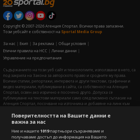
Copyright © 2007-2026 Агенция Спортал. Всички права запазени.
Този уебсайт е собственост на
Sportal Media Group
За нас
Екип
За рекламa
Общи условия
Етични правила на НСС
Лични данни
Управление на предпочитания
Съдържанието на този уеб сайт и технологиите, използвани в него, са
под закрила на Закона за авторското право и сродните му права.
Всички статии, репортажи, интервюта и други текстови, графични и
видео материали, публикувани в сайта, са собственост на Агенция
Спортал, освен ако изрично е посочено друго. Допуска се
публикуване на текстови материали само след писмено съгласие на
Агенция Спортал, посочване на източника и добавяне на линк към
www.sportal.bg. Използването на графични и видео материали,
публикувани в сайта, е строго забранено. Нарушителите ще бъдат
Поверителността на Вашите данни е
санкционирани с цялата строгост на закона.
важна за нас
Ние и нашите
1019
партньори съхраняваме и
Свали
БЕЗПЛАТНОТО
приложение за:
получаваме достъп до информация на Вашето