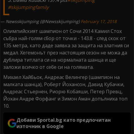
5. Dawid Kubacki 137.4 pts
#skijumping
#skijumpingfamily
— Newsskijumping (@Newsskijumping)
February 17, 2018
Олимпийският шампион от Сочи 2014 Камил Стох
събра най-голям сбор от точки - 143.8 - след скок от
135 метра, като даде заявка за защита на златния си
медал. Хегемонът през настоящия сезон не можа да
дублира титлата си на нормалната шанца и ще
заложи всичко от себе си на голямата.
Михаел Хайбьок, Андреас Велингер (шампион на
малката шанца), Роберт Йохансон, Давид Кубачки,
Андреас Стьернен, Риорю Кобаяши, Петер Превц,
Йохан Андре Форфанг и Зимон Аман допълниха топ
10.
Добави Sportal.bg като предпочитан
източник в Google