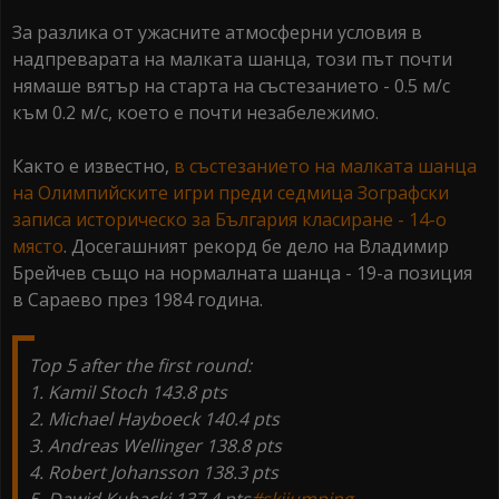
За разлика от ужасните атмосферни условия в
надпреварата на малката шанца, този път почти
нямаше вятър на старта на състезанието - 0.5 м/с
към 0.2 м/с, което е почти незабележимо.
Както е известно,
в състезанието на малката шанца
на Олимпийските игри преди седмица Зографски
записа историческо за България класиране - 14-о
място
. Досегашният рекорд бе дело на Владимир
Брейчев също на нормалната шанца - 19-а позиция
в Сараево през 1984 година.
Top 5 after the first round:
1. Kamil Stoch 143.8 pts
2. Michael Hayboeck 140.4 pts
3. Andreas Wellinger 138.8 pts
4. Robert Johansson 138.3 pts