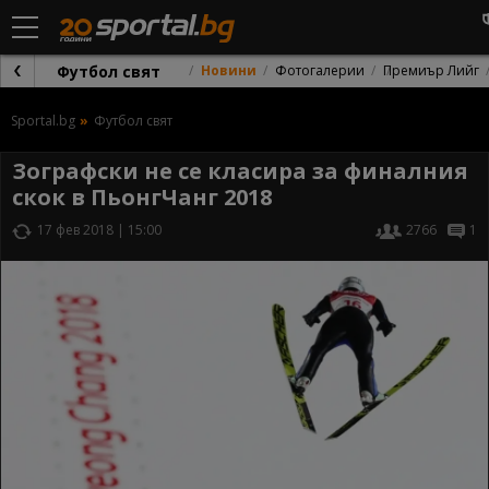
Футбол свят
Новини
Фотогалерии
Премиър Лийг
Sportal.bg
Футбол свят
Зографски не се класира за финалния
скок в ПьонгЧанг 2018
17 фев 2018 | 15:00
2766
1