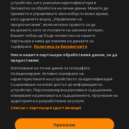
устройство, като уникални идентификатори в
iOS
Android
бисквитки за обработка на лични данни. Можете да
приемете и управлявате своя избор по всяко време,
Powered by:
като щракнете върху „Управление на
предпочитания“, включително правото си да
възразите, като се позовете на законен интерес.
Вашият избор ще бъде оповестен на нашите
партньори и няма да повлияе на данните за
сърфиране.
Политика за бисквитките
Ние и нашите партньори обработваме данни, за да
предоставим:
Използване на точни данни за географско
позициониране. Активно сканиране на
характеристиките на устройството за идентификация.
Съхраняване на и/или достъп до информация на
устройство. Персонализирана реклама и съдържание,
измерване на рекламата и съдържанието, проучване на
аудиторията и разработване на услуги.
Списък с партньори (доставчици)
Приемам