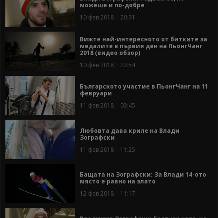
можеше и по-добре
10 фев 2018 | 20:31
Вижте най-интересното от битките за
медалите в първия ден на ПьонгЧанг
2018 (видео обзор)
10 фев 2018 | 22:54
Българското участие в ПьонгЧанг на 11
февруари
11 фев 2018 | 03:45
Любовта дава криле на Влади
Зографски
11 фев 2018 | 11:25
Бащата на Зографски: За Влади 14-ото
място е равно на злато
12 фев 2018 | 11:17