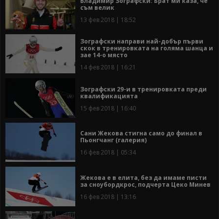
Владимир Зографски: Брат ми каза, че
съм велик
13 фев 2018 | 18:52
Зографски направи най-добър първи
скок в тренировката на голяма шанца и
зае 14-о място
14 фев 2018 | 16:21
Зографски 29-и в тренировката преди
квалификацията
15 фев 2018 | 16:40
Сани Жекова стигна само до финал в
Пьонгчанг (галерия)
16 фев 2018 | 05:34
Жекова е в елита, без да имаме писти
за сноубордкрос, подчерта Цеко Минев
16 фев 2018 | 13:16