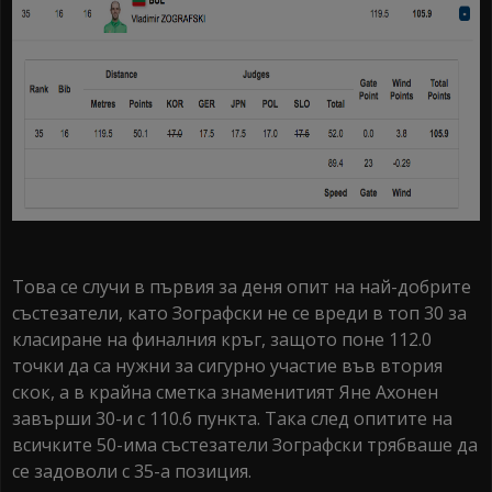
Това се случи в първия за деня опит на най-добрите
състезатели, като Зографски не се вреди в топ 30 за
класиране на финалния кръг, защото поне 112.0
точки да са нужни за сигурно участие във втория
скок, а в крайна сметка знаменитият Яне Ахонен
завърши 30-и с 110.6 пункта. Така след опитите на
всичките 50-има състезатели Зографски трябваше да
се задоволи с 35-а позиция.