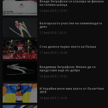
Влади Зографски се класира за финала
на голяма шанца
16 фев 2018 | 15:50
Българското участие на олимпиадата
днес
17 фев 2018 | 02:21
Стох донесе първо злато на Полша
17 фев 2018 | 16:38
Владимир Зографски: Можех да се
представя още по-добре
18 фев 2018 | 10:30
И Украйна вече има злато от ПьонгЧанг
2018
18 фев 2018 | 14:18