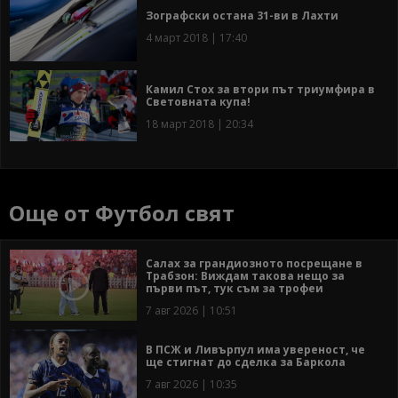
Зографски остана 31-ви в Лахти
4 март 2018 | 17:40
Камил Стох за втори път триумфира в
Световната купа!
18 март 2018 | 20:34
Още от Футбол свят
Салах за грандиозното посрещане в
Трабзон: Виждам такова нещо за
първи път, тук съм за трофеи
7 авг 2026 | 10:51
В ПСЖ и Ливърпул има увереност, че
ще стигнат до сделка за Баркола
7 авг 2026 | 10:35