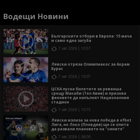
Водещи Новини
Българските отбори в Европа: 15 мача
и само една загуба
7 авг 2026 | 10:57
Левски отряза Олимпиакос за Акрам
Бурас
7 авг 2026 | 10:07
ЦСКА пусна билетите за реванша
срещу Макаби (Тел Авив) и призова
феновете да напълнят Националния
стадион
7 авг 2026 | 10:15
Левски излиза за нова победа в efbet
Лига, но Локо (Пловдив) ще се опита
да развали плановете на "сините"
7 авг 2026 | 08:00