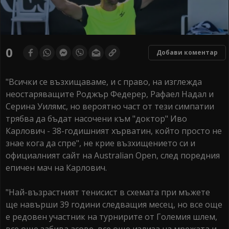
0
Добави коментар
"Всички се възхищаваме, и с право, на изглежда
неостаряващите Роджър Федерер, Рафаел Надал и
Серина Уилямс, но вероятно част от тези симпатии
трябва да бъдат насочени към "доктор" Иво
Карлович - 38-годишният хърватин, който просто не
знае кога да спре", не крие възхищението си и
официалният сайт на Australian Open, след поредния
епичен мач на Карлович.
"Най-възрастният тенисист в схемата при мъжете
ще навърши 39 години следващия месец, но все още
е редовен участник на турнирите от Големия шлем,