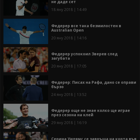
не даде сет
18 яну 2018 | 14:49
Федерер все така безмилостен в
Australian Open
20 яну 2018 | 14:16
Федерер успокоил Зверев след
загубата
20 яну 2018 | 17:05
Федерер: Писах на Рафа, дано се оправи
бързо
24 яну 2018 | 13:52
Федерер още не знае колко ще играе
през сезона на клей
29 яну 2018 | 16:19
Серина Уилямс се завръща на корта във