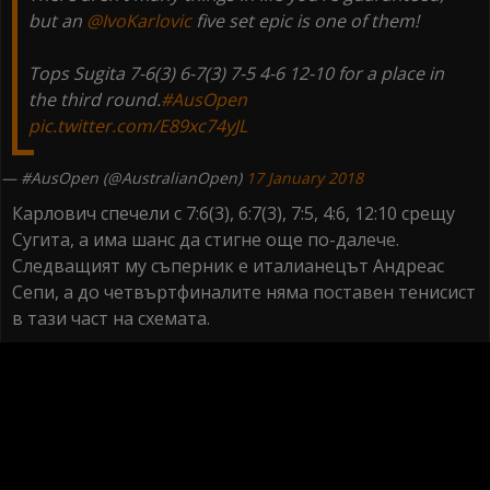
but an
@IvoKarlovic
five set epic is one of them!
Tops Sugita 7-6(3) 6-7(3) 7-5 4-6 12-10 for a place in
the third round.
#AusOpen
pic.twitter.com/E89xc74yJL
— #AusOpen (@AustralianOpen)
17 January 2018
Карлович спечели с 7:6(3), 6:7(3), 7:5, 4:6, 12:10 срещу
Сугита, а има шанс да стигне още по-далече.
Следващият му съперник е италианецът Андреас
Сепи, а до четвъртфиналите няма поставен тенисист
в тази част на схемата.