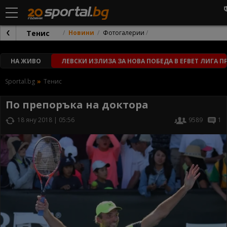
Тенис
Новини
Фотогалерии
НА ЖИВО
ЛЕВСКИ ИЗЛИЗА ЗА НОВА ПОБЕДА В EFBET ЛИГА П
Sportal.bg
Тенис
По препоръка на доктора
18 яну 2018 | 05:56
9589
1