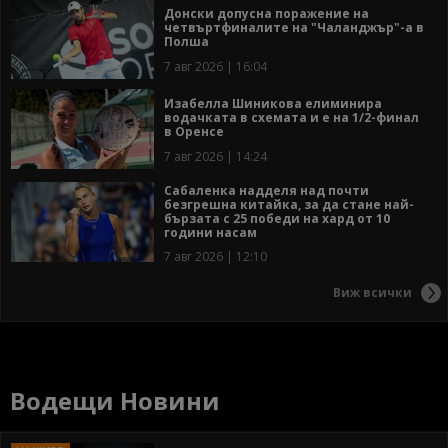
Донски допусна поражение на
четвъртфиналите на "Чаланджър"-а в
Полша
7 авг 2026 | 16:04
Изабелла Шиникова елиминира
водачката в схемата и е на 1/2-финал
в Оренсе
7 авг 2026 | 14:24
Сабаленка надделя над почти
безгрешна китайка, за да стане най-
бързата с 25 победи на хард от 10
години насам
7 авг 2026 | 12:10
Виж всички
Водещи Новини