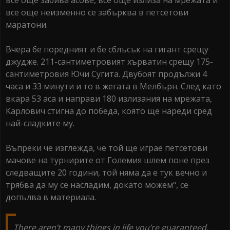
все още забива асове, все още излиза на мрежата и
все още неизменно се забърква в петсетови
маратони.
Вчера бе поредният и бе сблъсък на гигант срещу
джудже. 211-сантиметровият хърватин срещу 175-
сантиметровия Ючи Сугита. Двубоят продължи 4
часа и 33 минути и то в жегата в Мелбърн. След като
вкара 53 аса и направи 180 излизания на мрежата,
Карлович стигна до победа, която ще нареди сред
най-сладките му.
Въпреки че изглежда, че той ще играе петсетови
мачове на турнирите от Големия шлем поне през
следващите 20 години, той няма да е тук вечно и
трябва да му се насладим, докато можем", се
допълва в материала.
There aren’t many things in life you’re guaranteed,