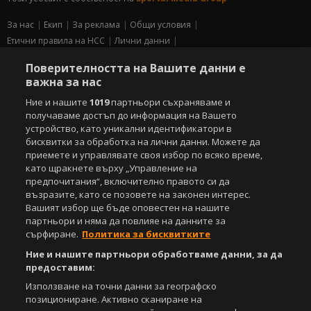
За нас
Екип
За рекламa
Общи условия
Етични правила на НСС
Лични данни
Управление на предпочитания
Поверителността на Вашите данни е
важна за нас
Съдържанието на този уеб сайт и технологиите, използвани в него, са
под закрила на Закона за авторското право и сродните му права.
Ние и нашите
1019
партньори съхраняваме и
Всички статии, репортажи, интервюта и други текстови, графични и
получаваме достъп до информация на Вашето
видео материали, публикувани в сайта, са собственост на Агенция
устройство, като уникални идентификатори в
Спортал, освен ако изрично е посочено друго. Допуска се
бисквитки за обработка на лични данни. Можете да
публикуване на текстови материали само след писмено съгласие на
приемете и управлявате своя избор по всяко време,
Агенция Спортал, посочване на източника и добавяне на линк към
като щракнете върху „Управление на
www.sportal.bg. Използването на графични и видео материали,
предпочитания“, включително правото си да
публикувани в сайта, е строго забранено. Нарушителите ще бъдат
възразите, като се позовете на законен интерес.
санкционирани с цялата строгост на закона.
Вашият избор ще бъде оповестен на нашите
партньори и няма да повлияе на данните за
Свали
БЕЗПЛАТНОТО
приложение за:
сърфиране.
Политика за бисквитките
iOS
Android
Ние и нашите партньори обработваме данни, за да
предоставим:
Powered by:
Използване на точни данни за географско
позициониране. Активно сканиране на