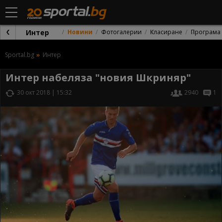
Интер
Новини
Фотогалерии
Класиране
Програма
Sportal.bg
Интер
Интер набеляза "новия Шкриняр"
30 окт 2018 | 15:32
2940
1