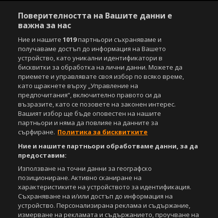
Поверителността на Вашите данни е
важна за нас
Ние и нашите
1019
партньори съхраняваме и
получаваме достъп до информация на Вашето
устройство, като уникални идентификатори в
бисквитки за обработка на лични данни. Можете да
приемете и управлявате своя избор по всяко време,
като щракнете върху „Управление на
предпочитания“, включително правото си да
възразите, като се позовете на законен интерес.
Вашият избор ще бъде оповестен на нашите
партньори и няма да повлияе на данните за
сърфиране.
Политика за бисквитките
Ние и нашите партньори обработваме данни, за да
предоставим:
Използване на точни данни за географско
позициониране. Активно сканиране на
характеристиките на устройството за идентификация.
Съхраняване на и/или достъп до информация на
устройство. Персонализирана реклама и съдържание,
измерване на рекламата и съдържанието, проучване на