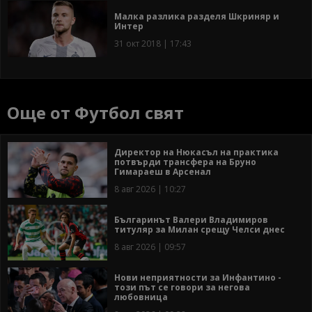
Малка разлика разделя Шкриняр и
Интер
31 окт 2018 | 17:43
Още от Футбол свят
Директор на Нюкасъл на практика
потвърди трансфера на Бруно
Гимараеш в Арсенал
8 авг 2026 | 10:27
Българинът Валери Владимиров
титуляр за Милан срещу Челси днес
8 авг 2026 | 09:57
Нови неприятности за Инфантино -
този път се говори за негова
любовница