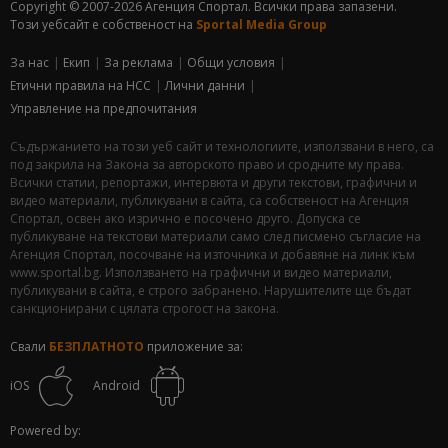
Copyright © 2007-2026 Агенция Спортал. Всички права запазени.
Този уебсайт е собственост на
Sportal Media Group
За нас
Екип
За рекламa
Общи условия
Етични правила на НСС
Лични данни
Управление на предпочитания
Съдържанието на този уеб сайт и технологиите, използвани в него, са
под закрила на Закона за авторското право и сродните му права.
Всички статии, репортажи, интервюта и други текстови, графични и
видео материали, публикувани в сайта, са собственост на Агенция
Спортал, освен ако изрично е посочено друго. Допуска се
публикуване на текстови материали само след писмено съгласие на
Агенция Спортал, посочване на източника и добавяне на линк към
www.sportal.bg. Използването на графични и видео материали,
публикувани в сайта, е строго забранено. Нарушителите ще бъдат
санкционирани с цялата строгост на закона.
Свали
БЕЗПЛАТНОТО
приложение за:
iOS
Android
Powered by: