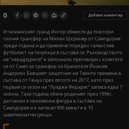
0
Добави коментар
Италианският гранд Интер обмисля да повтори
силния трансфер на Милан Шкриняр от Сампдория
преди година и да привлече пореден талантлив
футболист на генуезци в състава си. Ръководството
на “нерадзурите” е започнало преговори с колегите
си от Самп за трансфер на бранителя Йоаким
Андерсен. Бившият защитник на Твенте премина в
състава от Генуа през лятото на 2017, като през
първия си сезон на “Луиджи Ферарис” записа едва 7
сезона. Тази година обаче роденият през 1996г.
датчанин е неизменна фигура в състава на
Сампдория и е записал 900 минути в 10
шампионатни срещи.