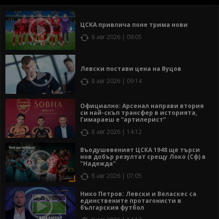
ЦСКА привлича поне трима нови
8 авг 2026 | 09:05
Левски постави цена на Вуцов
8 авг 2026 | 09:14
Официално: Арсенал направи втория
си най-скъп трансфер в историята,
Гимараеш е “артилерист”
8 авг 2026 | 14:12
Въодушевеният ЦСКА 1948 ще търси
нов добър резултат срещу Локо (Сф) в
"Надежда"
8 авг 2026 | 07:05
Нико Петров: Левски и Веласкес са
единствените протагонисти в
българския футбол