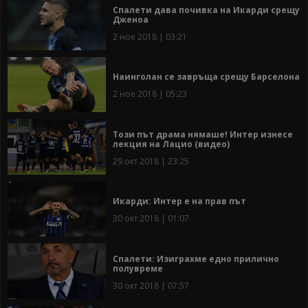
Спалети дава почивка на Икарди срещу
Дженоа
2 ное 2018 | 03:21
Наинголан се завръща срещу Барселона
2 ное 2018 | 05:23
Този път драма нямаше! Интер изнесе
лекция на Лацио (видео)
29 окт 2018 | 23:25
Икарди: Интер е на прав път
30 окт 2018 | 01:07
Спалети: Изиграхме едно прилично
полувреме
30 окт 2018 | 07:57