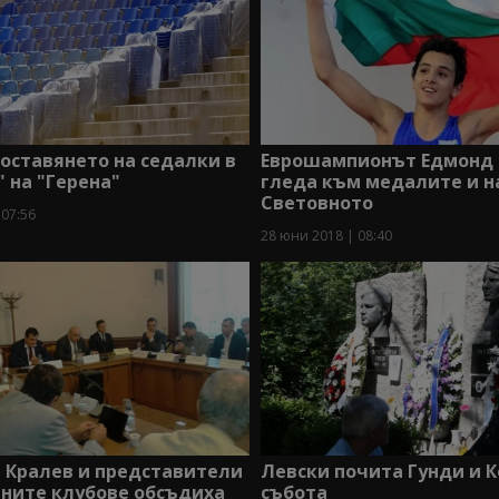
оставянето на седалки в
Еврошампионът Едмонд 
" на "Герена"
гледа към медалите и н
Световното
 07:56
28 юни 2018 | 08:40
 Кралев и представители
Левски почита Гунди и К
лните клубове обсъдиха
събота