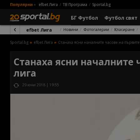
Популярни
»
efbet Лига
ТВ Програма
Sportal.bg
БГ Футбол
Футбол свят
efbet Лига
Новини
Фотогалерии
Класиране
Sportal.bg
efbet Лига
Станаха ясни началните часове на първите 
Станаха ясни началните ч
лига
29 юни 2018 | 19:55