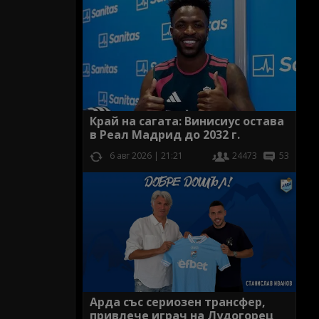
Край на сагата: Винисиус остава
в Реал Мадрид до 2032 г.
6 авг 2026 | 21:21
24473
53
Арда със сериозен трансфер,
привлече играч на Лудогорец