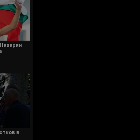
Назарян
а
отков в