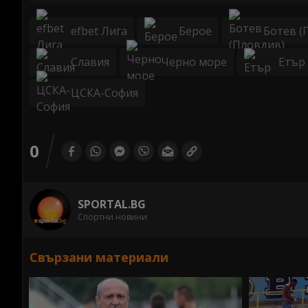
efbet Лига
Берое
Ботев (
Славия
Черно море
Етър
ЦСКА-София
0
SPORTAL.BG
Спортни новини
Свързани материали