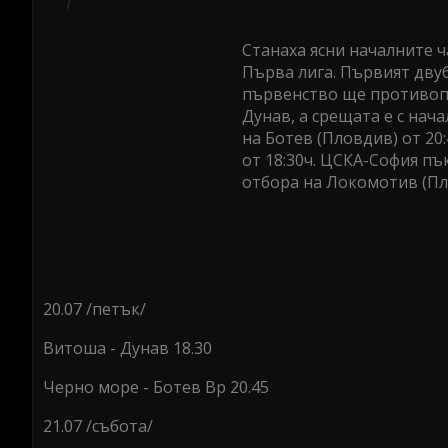
Станаха ясни началните ч
Първа лига. Първият дву
първенство ще противопо
Дунав, а срещата е с нача
на Ботев (Пловдив) от 20
от 18:30ч. ЦСКА-София пъ
отбора на Локомотив (Пло
20.07 /петък/
Витоша - Дунав 18.30
Черно море - Ботев Вр 20.45
21.07 /събота/