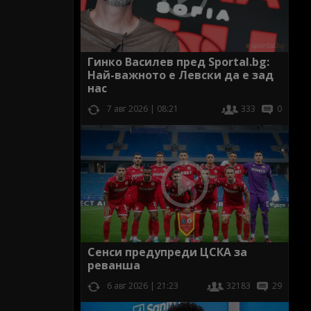
Гинко Василев пред Sportal.bg:
Най-важното е Левски да е зад
нас
7 авг 2026 | 08:21
333
0
Сенси предупреди ЦСКА за
реванша
6 авг 2026 | 21:23
32183
29