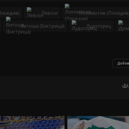
Пловдив)
Левски
Локомотив (Пловдив
Витоша (Бистрица)
Лудогорец
Добав