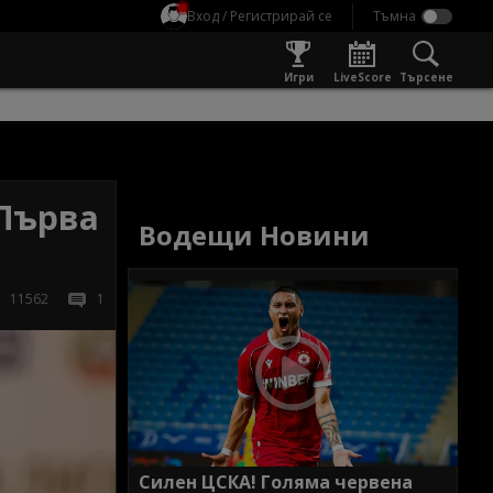
Вход / Регистрирай се
Игри
LiveScore
Търсене
 Първа
Водещи Новини
11562
1
Силен ЦСКА! Голяма червена