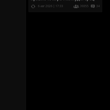
6 авг 2026 | 17:33
39355
34