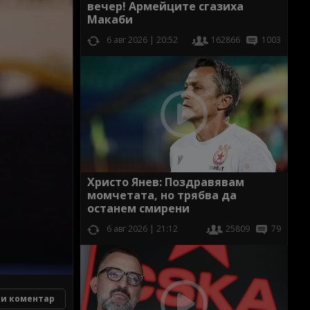
вечер! Армейците сгазиха
Макаби
6 авг 2026 | 20:52
162866
1003
Христо Янев: Поздравявам
момчетата, но трябва да
останем смирени
6 авг 2026 | 21:12
25809
79
и коментар