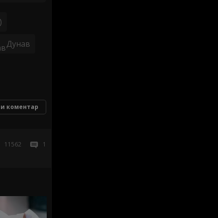
)
Дунав
и коментар
11562
1