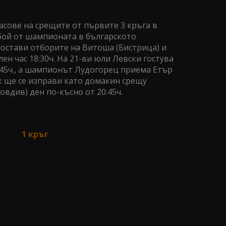
асове на срещите от първите 3 кръга в
бой от шампионата в българското
стави отборите на Витоша (Бистрица) и
лен час 18:30ч. На 21-ви юли Левски гостува
:45ч., а шампионът Лудогорец приема Етър
к ще се изправи като домакин срещу
вдив) ден по-късно от 20:45ч.
1 кръг