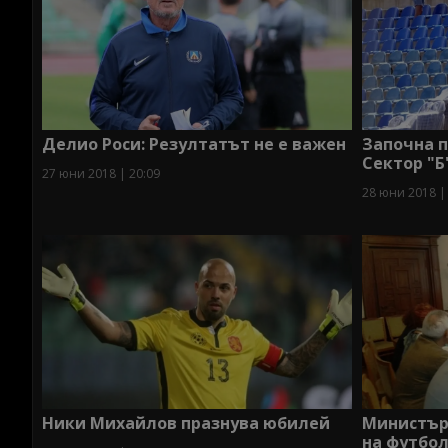
Делио Роси: Резултатът не е важен
Започна п
Сектор "Б
27 юни 2018 | 20:09
28 юни 2018 |
Ники Михайлов празнува юбилей
Министър
на футбо