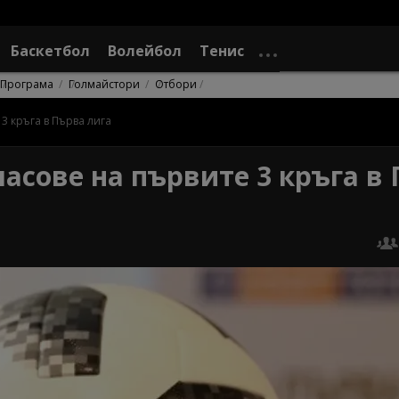
Баскетбол
Волейбол
Тенис
Програма
Голмайстори
Отбори
3 кръга в Първа лига
асове на първите 3 кръга в