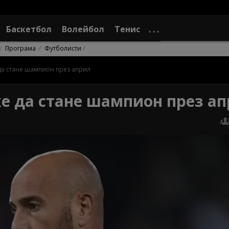
Баскетбол
Волейбол
Тенис
Програма
Футболисти
да стане шампион през април
е да стане шампион през а