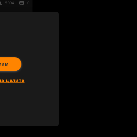
5004
0
иж всички
мам
на целите