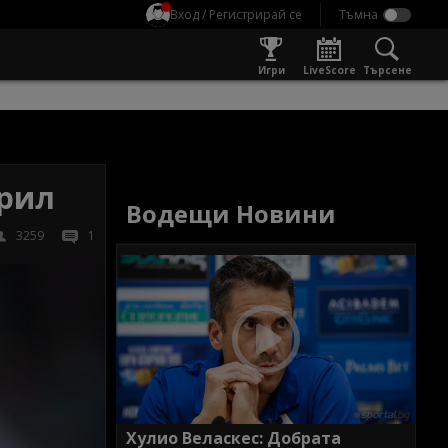
Вход / Регистрирай се
Игри
LiveScore
Търсене
прил
Водещи Новини
3259
1
Хулио Веласкес: Добрата