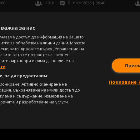
:00
3916
0
6 авг 2026 | 06:40
В
важна за нас
учаваме достъп до информация на Вашето
витки за обработка на лични данни. Можете
реме, като щракнете върху „Управление на
зите, като се позовете на законен
шите партньори и няма да повлияе на
Прие
ите
, за да предоставим:
Показване 
циониране. Активно сканиране на
кация. Съхраняване на и/или достъп до
еклама и съдържание, измерване на
орията и разработване на услуги.