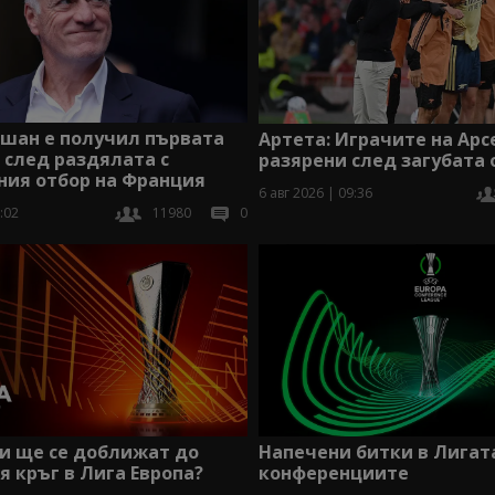
шан е получил първата
Артета: Играчите на Арс
 след раздялата с
разярени след загубата 
ния отбор на Франция
6 авг 2026 | 09:36
:02
11980
0
и ще се доближат до
Напечени битки в Лигат
 кръг в Лига Европа?
конференциите