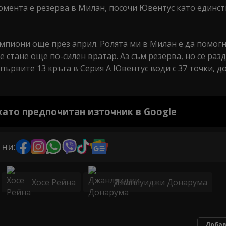
омента е резерва в Милан, посочи Ювентус като единс
мпиони още през април. Ролята ми в Милан е да помогн
стане още по-силен вратар. Аз съм резерва, но се раз
първите 13 кръга в Серия А Ювентус води с 37 точки, д
 като предпочитан източник в Google
 ни:
Хосе Рейна
Джанлуиджи Донарума
Добав