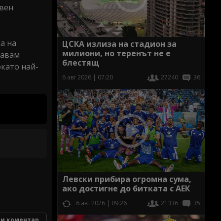
твен
а на
ЦСКА излиза на стадион за
милиони, но теренът не е
давам
блестящ
окато най-
6 авг 2026 | 07:20
27240
36
Левски прибира огромна сума,
ако достигне до битката с АЕК
6 авг 2026 | 09:26
21336
35
и коментар