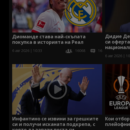
Дидие Де
Диоманде става най-скъпата
си оферта
покупка в историята на Реал
национал
6 авг 2026 | 10:33
16068
16
6 авг 2026 | 10
Инфантино се извини за грешките
Кои отбор
си и получи исканата подкрепа, с
плейофния
която да запази поста си