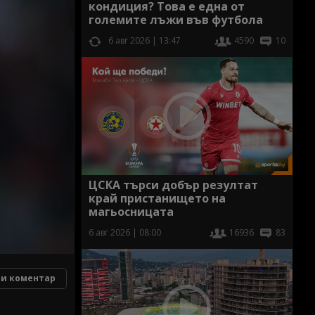
кондиция? Това е една от
големите лъжи във футбола
6 авг 2026 | 13:47
4590
10
ЦСКА търси добър резултат
край пристанището на
магьосницата
6 авг 2026 | 08:00
16936
83
и коментар