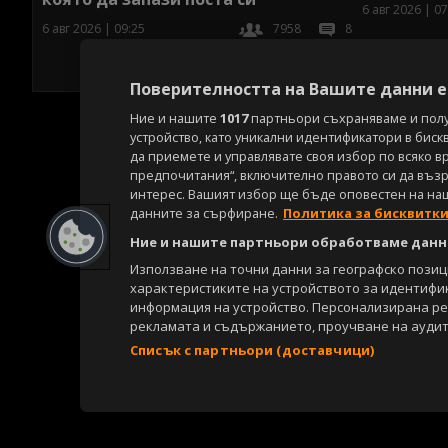
6 авг 2026 | 07
6 авг 2026 | 09:25
7958
8
Поверителността на Вашите данни е 
Ние и нашите
1017
партньори съхраняваме и пол
устройство, като уникални идентификатори в биск
да приемете и управлявате своя избор по всяко в
предпочитания“, включително правото си да възра
интерес. Вашият избор ще бъде оповестен на на
данните за сърфиране.
Политика за бисквитк
Ние и нашите партньори обработваме данни
Използване на точни данни за географско пози
характеристиките на устройството за идентифи
информация на устройство. Персонализирана р
рекламата и съдържанието, проучване на аудит
Списък с партньори (доставчици)