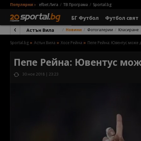
Популярни
»
efbet Лига
ТВ Програма
Sportal.bg
БГ Футбол
Футбол свят
Астън Вила
Новини
Фотогалерии
Класиране
Sportal.bg
Астън Вила
Хосе Рейна
Пепе Рейна: Ювентус може 
Пепе Рейна: Ювентус мож
30 ное 2018 | 23:23