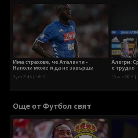
Има страхове, че Аталанта -
Алегри: 
Наполи може и да не завърши
е трудно
3 дек 2018 | 16:12
30 ное 2018 | 
Още от Футбол свят