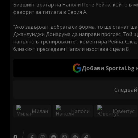
Бившият вратар на Наполи Пепе Рейна, който в м
фаворит за титлата в Серия А.
"Ако задържат добрата си форма, то ще станат ша
Джанлуиджи Донарума да направи прогрес. Той ще 
напълно в тренировките", коментира Рейна. След 
близкият преследвач Наполи изостава с цели 8.
Добави Sportal.bg
Следвай
Милан
Наполи
Ювентус
0