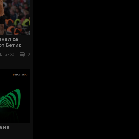
енал са
от Бетис
2760
0
а на