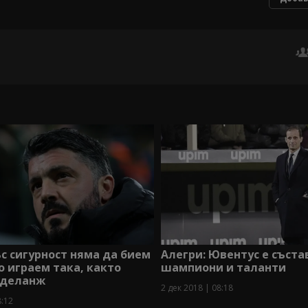
ъс сигурност няма да бием
Алегри: Ювентус е съста
о играем така, както
шампиони и таланти
юделанж
2 дек 2018 | 08:18
8:12