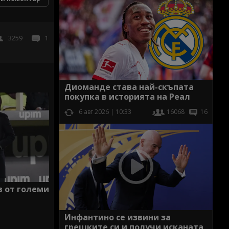
3259
1
Диоманде става най-скъпата
покупка в историята на Реал
6 авг 2026 | 10:33
16068
16
в от големи
Инфантино се извини за
грешките си и получи исканата