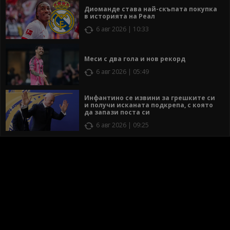
Диоманде става най-скъпата покупка
в историята на Реал
6 авг 2026 | 10:33
Меси с два гола и нов рекорд
6 авг 2026 | 05:49
Инфантино се извини за грешките си
и получи исканата подкрепа, с която
да запази поста си
6 авг 2026 | 09:25