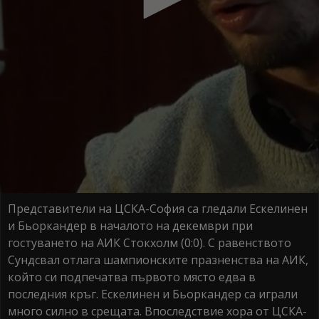
Представители на ЦСКА-София са гледали Ескелинен
и Бьоркандер в началото на декември при
гостуването на АИК Стокхолм (0:0). С равенството
Сундсвал отлага шампионските празненства на АИК,
който си подпечатва първото място едва в
последния кръг. Ескелинен и Бьоркандер са играли
много силно в срещата. Впоследствие хора от ЦСКА-