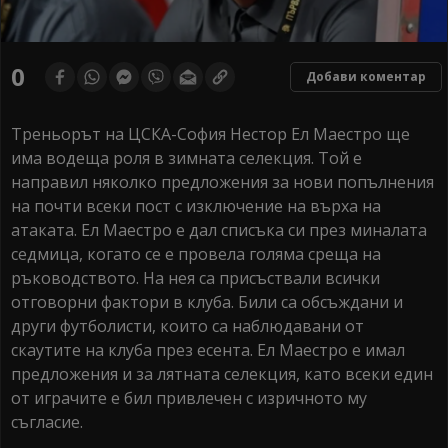
0
Добави коментар
Треньорът на ЦСКА-София Нестор Ел Маестро ще
има водеща роля в зимната селекция. Той е
направил няколко предложения за нови попълнения
на почти всеки пост с изключение на върха на
атаката. Ел Маестро е дал списъка си през миналата
седмица, когато се е провела голяма среща на
ръководството. На нея са присъствали всички
отговорни фактори в клуба. Били са обсъждани и
други футболисти, които са наблюдавани от
скаутите на клуба през есента. Ел Маестро е имал
предложения и за лятната селекция, като всеки един
от играчите е бил привлечен с изричното му
съгласие.