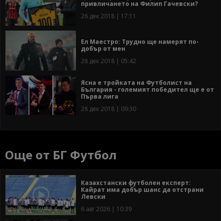
привличането на Филип Гачевски?
26 дек 2018 | 17:11
Ел Маестро: Трудно ще намерят по-
добър от мен
28 дек 2018 | 05:42
Ясна е тройката на Футболист на
България - големият победител ще е от
Първа лига
28 дек 2018 | 09:30
Още от БГ Футбол
Казахстански футболен експерт:
Кайрат има добър шанс да отстрани
Левски
6 авг 2026 | 10:39