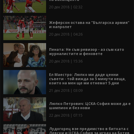
20 дек 2018 | 02:32
Жеферсон остава на "Българска армия"
и напролет
20 дек 2018 | 04:26
Пената: Не съм ревизор - аз съм като
журналистите и феновете
20 дек 2018 | 15:36
Ел Маестро: Люпко ми даде ценни
съвети - той вижда за 5 минути неща,
които на мен ще ми отнемат 5 дни
21 дек 2018 | 03:09
Люпко Петрович: ЦСКА-София може да е
шампион и без нови
22 дек 2018 | 07:15
Лудогорец взе предимство в битката с
Левски и ЦСКА-София за играч на Ботев