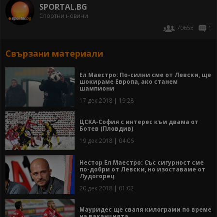
SPORTAL.BG
Спортни новини
70655
1
Свързани материали
Ел Маестро: По-силни сме от Левски, ще
шокираме Европа, ако станем
шампиони
17 дек 2018 | 19:28
ЦСКА-София с интерес към двама от
Ботев (Пловдив)
19 дек 2018 | 04:06
Нестор Ел Маестро: Със сигурност сме
по-добри от Левски, но изоставаме от
Лудогорец
20 дек 2018 | 01:02
Мауридес ще сваля килограми по време
на ваканцията