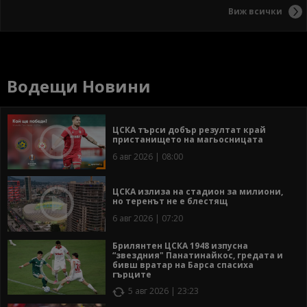
Виж всички
Водещи Новини
ЦСКА търси добър резултат край
пристанището на магьосницата
6 авг 2026 | 08:00
ЦСКА излиза на стадион за милиони,
но теренът не е блестящ
6 авг 2026 | 07:20
Брилянтен ЦСКА 1948 изпусна
“звездния" Панатинайкос, гредата и
бивш вратар на Барса спасиха
гърците
5 авг 2026 | 23:23