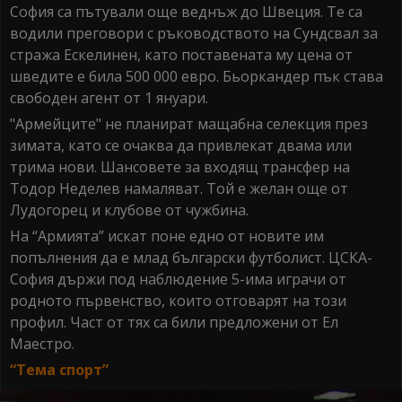
София са пътували още веднъж до Швеция. Те са
водили преговори с ръководството на Сундсвал за
стража Ескелинен, като поставената му цена от
шведите е била 500 000 евро. Бьоркандер пък става
свободен агент от 1 януари.
"Армейците" не планират мащабна селекция през
зимата, като се очаква да привлекат двама или
трима нови. Шансовете за входящ трансфер на
Тодор Неделев намаляват. Той е желан още от
Лудогорец и клубове от чужбина.
На “Армията” искат поне едно от новите им
попълнения да е млад български футболист. ЦСКА-
София държи под наблюдение 5-има играчи от
родното първенство, които отговарят на този
профил. Част от тях са били предложени от Ел
Маестро.
“Тема спорт”