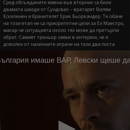
Сред обсъжданите имена във вторник са били
двамата шведи от Сундсвал – вратарят Вилям
Ескелинен и бранителят Ерик Бьоркандер. Те обаче
на този етап не са приоритетни цели за Ел Маестро,
макар че ситуацията около тях може да претърпи
обрат. Самият треньор заяви в интервю, че е
доволен от наличните играчи на тези два поста.