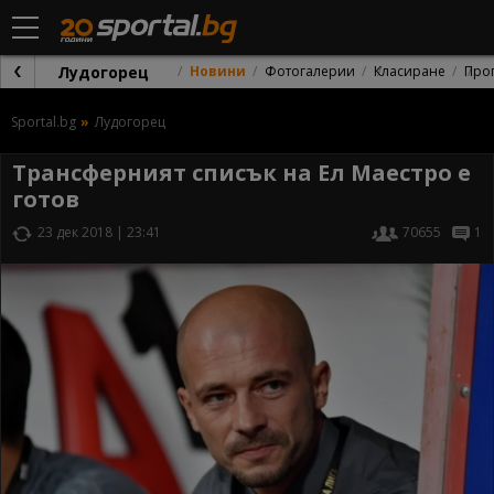
Лудогорец
Новини
Фотогалерии
Класиране
Про
Sportal.bg
Лудогорец
Трансферният списък на Ел Маестро е
готов
23 дек 2018 | 23:41
70655
1