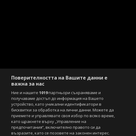
Поверителността на Вашите данни е
важна за нас
Ние и нашите
1019
партньори съхраняваме и
получаваме достъп до информация на Вашето
устройство, като уникални идентификатори в
бисквитки за обработка на лични данни. Можете да
приемете и управлявате своя избор по всяко време,
като щракнете върху „Управление на
предпочитания“, включително правото си да
възразите, като се позовете на законен интерес.