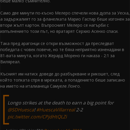
беше малко съмнително.
Само две минути по-късно Мелеро спечели нова дузпа за Уеска,
а задържалият го за фланелката Марио Гаспар беше изгонен за
втори жълт картон. Въпросният Мелеро се нагърби с
изпълнението този път, но вратарят Серхио Асенхо спаси.
Така пред арагонци се откри възможност да преследват
победата с човек повече, но те бяха неприятно изненадани в
81-вата минута, когато Жерард Морено ги наказа - 2:1 за
Виляреал.
Късният им натиск доведе до разбъркване и рикошет, след
който топката спря в мрежата, а попадението беше записано
на името на италианеца Самуеле Лонго.
Longo strikes at the death to earn a big point for
@SDHuesca
!
#HuescaVillarreal
2-2
pic.twitter.com/CPjdHtQLZi