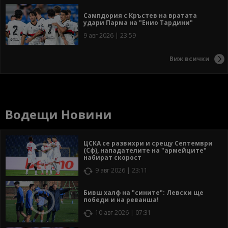
Сампдория с Кръстев на вратата
удари Парма на "Енио Тардини"
9 авг 2026 | 23:59
Виж всички
Водещи Новини
ЦСКА се развихри и срещу Септември
(Сф), нападателите на "армейците"
набират скорост
9 авг 2026 | 23:11
Бивш халф на "сините": Левски ще
победи и на реванша!
10 авг 2026 | 07:31