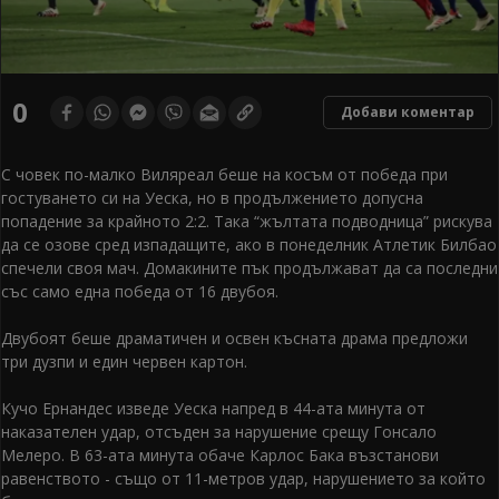
0
Добави коментар
С човек по-малко Виляреал беше на косъм от победа при
гостуването си на Уеска, но в продължението допусна
попадение за крайното 2:2. Така “жълтата подводница” рискува
да се озове сред изпадащите, ако в понеделник Атлетик Билбао
спечели своя мач. Домакините пък продължават да са последни
със само една победа от 16 двубоя.
Двубоят беше драматичен и освен късната драма предложи
три дузпи и един червен картон.
Кучо Ернандес изведе Уеска напред в 44-ата минута от
наказателен удар, отсъден за нарушение срещу Гонсало
Мелеро. В 63-ата минута обаче Карлос Бака възстанови
равенството - също от 11-метров удар, нарушението за който