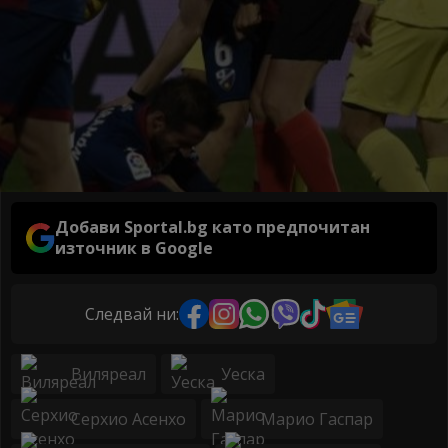
Добави Sportal.bg като предпочитан
източник в Google
Следвай ни:
Виляреал
Уеска
Серхио Асенхо
Марио Гаспар