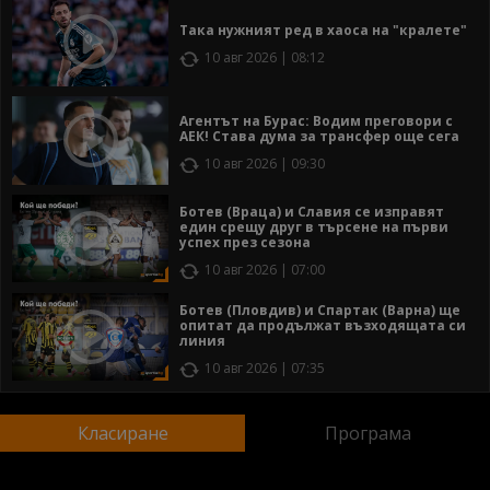
Така нужният ред в хаоса на "кралете"
10 авг 2026 | 08:12
Агентът на Бурас: Водим преговори с
АЕК! Става дума за трансфер още сега
10 авг 2026 | 09:30
Ботев (Враца) и Славия се изправят
един срещу друг в търсене на първи
успех през сезона
10 авг 2026 | 07:00
Ботев (Пловдив) и Спартак (Варна) ще
опитат да продължат възходящата си
линия
10 авг 2026 | 07:35
Класиране
Програма