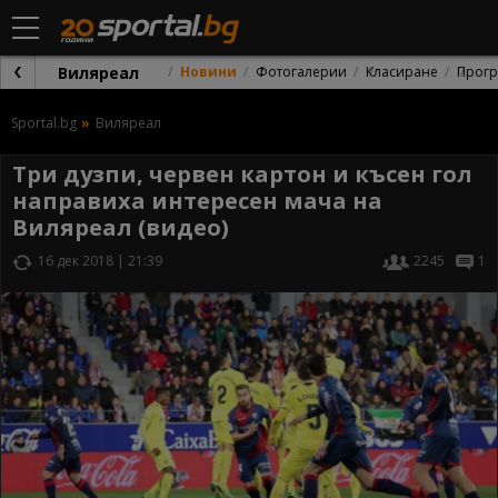
Виляреал
Новини
Фотогалерии
Класиране
Прог
Sportal.bg
Виляреал
Три дузпи, червен картон и късен гол
направиха интересен мача на
Виляреал (видео)
16 дек 2018 | 21:39
2245
1