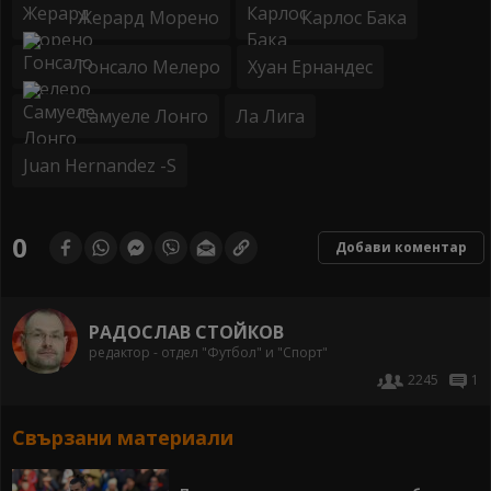
Жерард Морено
Карлос Бака
Гонсало Мелеро
Хуан Ернандес
Самуеле Лонго
Ла Лига
Juan Hernandez -S
0
Добави коментар
РАДОСЛАВ СТОЙКОВ
редактор - отдел "Футбол" и "Спорт"
2245
1
Свързани материали