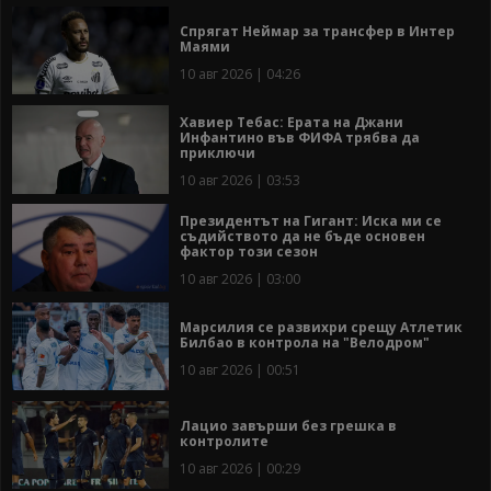
Спрягат Неймар за трансфер в Интер
Маями
10 авг 2026 | 04:26
Хавиер Тебас: Ерата на Джани
Инфантино във ФИФА трябва да
приключи
10 авг 2026 | 03:53
Президентът на Гигант: Иска ми се
съдийството да не бъде основен
фактор този сезон
10 авг 2026 | 03:00
Марсилия се развихри срещу Атлетик
Билбао в контрола на "Велодром"
10 авг 2026 | 00:51
Лацио завърши без грешка в
контролите
10 авг 2026 | 00:29