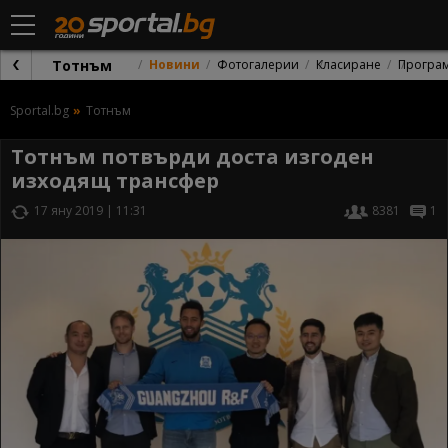
Тотнъм
Новини
Фотогалерии
Класиране
Програ
Sportal.bg
Тотнъм
Тотнъм потвърди доста изгоден
изходящ трансфер
17 яну 2019 | 11:31
8381
1