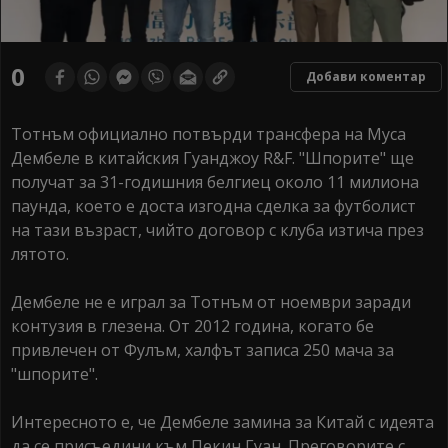
0
Добави коментар
Тотнъм официално потвърди трансфера на Муса
Дембеле в китайския Гуанджоу R&F. "Шпорите" ще
получат за 31-годишния белгиец около 11 милиона
паунда, което е доста изгодна сделка за футболист
на тази възраст, чийто договор с клуба изтича през
лятото.
Дембеле не е играл за Тотнъм от ноември заради
контузия в глезена. От 2012 година, когато бе
привлечен от Фулъм, халфът записа 250 мача за
"шпорите".
Интересното е, че Дембеле замина за Китай с идеята
да се присъедини към Пекин Гуан. Преговорите с