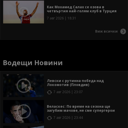
Как Мохамед Салах се озова в
четвъртия най-голям клуб в Турция
7 авг 2026 | 18:31
Виж всички
Водещи Новини
Левски с рутинна победа над
Локомотив (Пловдив)
7 авг 2026 | 23:07
Веласкес: По време на сезона ще
загубим мачове, не сме супергерои
7 авг 2026 | 23:44