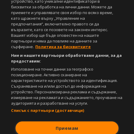
устройство, като уникални идентификатори в
бисквитки за обработка на лични данни. Можете да
приемете и управлявате своя избор по всяко време,
като щракнете върху „Управление на
предпочитания“, включително правото си да
възразите, като се позовете на законен интерес.
Вашият избор ще бъде оповестен на нашите
партньори и няма да повлияе на данните за
сърфиране.
Политика за бисквитките
Ние и нашите партньори обработваме данни, за да
предоставим:
Използване на точни данни за географско
позициониране. Активно сканиране на
характеристиките на устройството за идентификация.
Съхраняване на и/или достъп до информация на
устройство. Персонализирана реклама и съдържание,
измерване на рекламата и съдържанието, проучване на
аудиторията и разработване на услуги.
Списък с партньори (доставчици)
Приемам