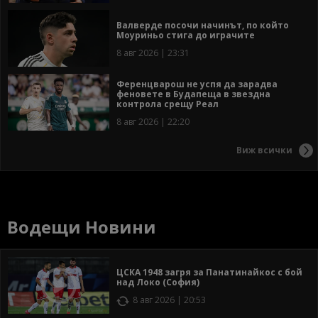
Валверде посочи начинът, по който
Моуриньо стига до играчите
8 авг 2026 | 23:31
Ференцварош не успя да зарадва
феновете в Будапеща в звездна
контрола срещу Реал
8 авг 2026 | 22:20
Виж всички
Водещи Новини
ЦСКА 1948 загря за Панатинайкос с бой
над Локо (София)
8 авг 2026 | 20:53