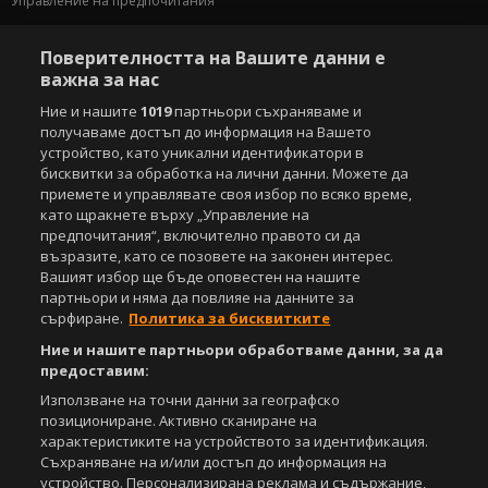
Управление на предпочитания
Съдържанието на този уеб сайт и технологиите, използвани в него, са
Поверителността на Вашите данни е
под закрила на Закона за авторското право и сродните му права.
важна за нас
Всички статии, репортажи, интервюта и други текстови, графични и
видео материали, публикувани в сайта, са собственост на Агенция
Ние и нашите
1019
партньори съхраняваме и
Спортал, освен ако изрично е посочено друго. Допуска се
получаваме достъп до информация на Вашето
публикуване на текстови материали само след писмено съгласие на
устройство, като уникални идентификатори в
Агенция Спортал, посочване на източника и добавяне на линк към
бисквитки за обработка на лични данни. Можете да
www.sportal.bg. Използването на графични и видео материали,
приемете и управлявате своя избор по всяко време,
публикувани в сайта, е строго забранено. Нарушителите ще бъдат
като щракнете върху „Управление на
санкционирани с цялата строгост на закона.
предпочитания“, включително правото си да
възразите, като се позовете на законен интерес.
Свали
БЕЗПЛАТНОТО
приложение за:
Вашият избор ще бъде оповестен на нашите
партньори и няма да повлияе на данните за
iOS
Android
сърфиране.
Политика за бисквитките
Ние и нашите партньори обработваме данни, за да
Powered by:
предоставим:
Използване на точни данни за географско
позициониране. Активно сканиране на
характеристиките на устройството за идентификация.
Съхраняване на и/или достъп до информация на
устройство. Персонализирана реклама и съдържание,