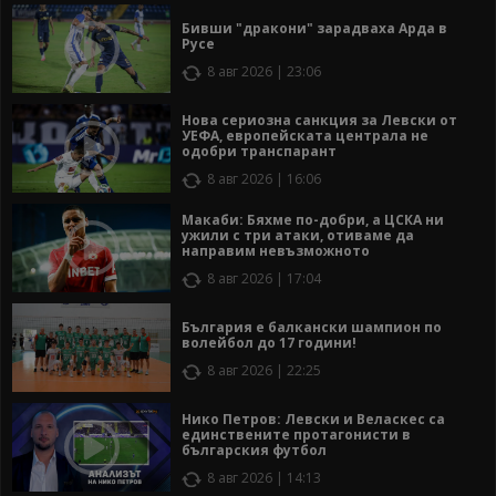
Бивши "дракони" зарадваха Арда в
Русе
8 авг 2026 | 23:06
Нова сериозна санкция за Левски от
УЕФА, европейската централа не
одобри транспарант
8 авг 2026 | 16:06
Макаби: Бяхме по-добри, а ЦСКА ни
ужили с три атаки, отиваме да
направим невъзможното
8 авг 2026 | 17:04
България е балкански шампион по
волейбол до 17 години!
8 авг 2026 | 22:25
Нико Петров: Левски и Веласкес са
единствените протагонисти в
българския футбол
8 авг 2026 | 14:13