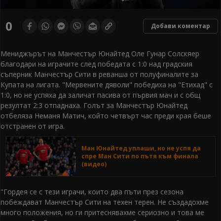
0
Добави коментар
Мениджърът на Манчестър Юнайтед Оле Гунар Солскяер
благодари на играчите след победата с 1:0 над градския
съперник Манчестър Сити в реванша от полуфиналите за
Купата на лигата. "Мервените дяволи" победиха на "Етихад" с
1:0, но не успяха да заличат пасива от първия мач и с общ
резултат 2:3 отпаднаха. Голът за Манчестър Юнайтед
отбеляза Неманя Матич, който четвърт час преди края беше
отстранен от игра.
Ман Юнайтед уплаши, но не успя да
спре Ман Сити по пътя към финала
(видео)
"Гордея се с тези играчи, които два пъти през сезона
побеждават Манчестър Сити на техен терен. Не създадохме
много положения, но ги притеснявахме сериозно и това ме