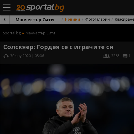
Манчестър Сити
Новини
Фотогалерии
Класиран
Sportal.bg
Манчестър Сити
Солскяер: Гордея се с играчите си
30 яну 2020 | 05:06
3365
1