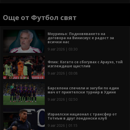
Още от Футбол свят
Моуриньо: Подновяването на
договора на Винисиус е радост за
всички нас
9 авг 2026 | 03:30
Флик: Когато се сбогувах с Араухо, той
изглеждаше щастлив
9 авг 2026 | 03:08
Барселона спечели и загуби по един
мач от приятелски турнир в Удине
9 авг 2026 | 02:50
Израелски национал с трансфер от
Тотнъм в друг лондонски клуб
9 авг 2026 | 01:15