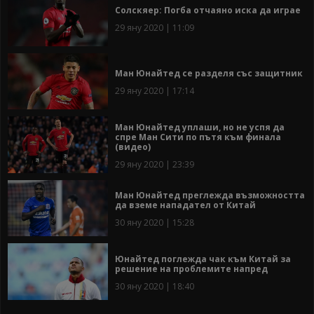
Солскяер: Погба отчаяно иска да играе
29 яну 2020 | 11:09
Ман Юнайтед се разделя със защитник
29 яну 2020 | 17:14
Ман Юнайтед уплаши, но не успя да
спре Ман Сити по пътя към финала
(видео)
29 яну 2020 | 23:39
Ман Юнайтед преглежда възможността
да вземе нападател от Китай
30 яну 2020 | 15:28
Юнайтед поглежда чак към Китай за
решение на проблемите напред
30 яну 2020 | 18:40