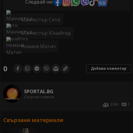
Следвай ни:
Манчестър Сити
Манчестър Юнайтед
Неманя Матич
0
Добави коментар
SPORTAL.BG
Спортни новини
3365
1
Свързани материали