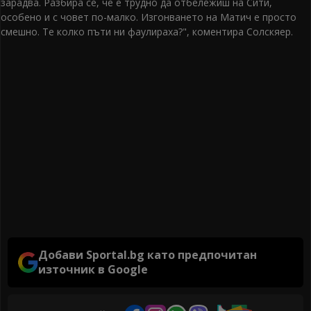
зарадва. Разбира се, че е трудно да отбележиш на Сити,
особено и с човет по-малко. Изгонването на Матич е просто
смешно. Те колко пъти ни фаулираха?", коментира Солскяер.
Добави Sportal.bg като предпочитан
източник в Google