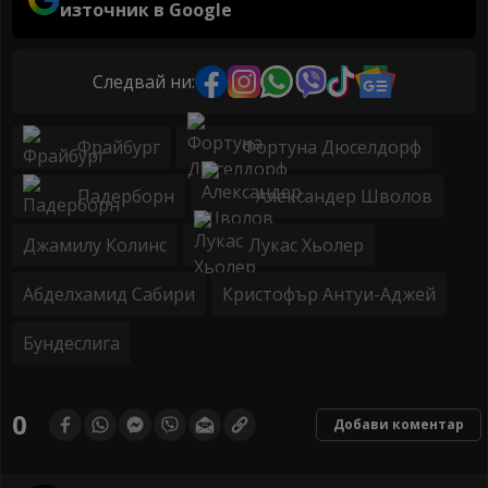
източник в Google
Следвай ни:
Фрайбург
Фортуна Дюселдорф
Падерборн
Александер Шволов
Джамилу Колинс
Лукас Хьолер
Абделхамид Сабири
Кристофър Антуи-Аджей
Бундеслига
0
Добави коментар