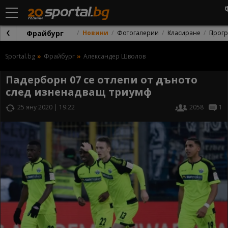
Фрайбург
Новини
Фотогалерии
Класиране
Прог
Sportal.bg
Фрайбург
Александер Шволов
Падерборн 07 се отлепи от дъното
след изненадващ триумф
25 яну 2020 | 19:22
2058
1