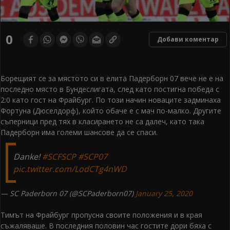
0
Добави коментар
Борещият се за мястото си в елита Падерборн 07 вече не е на
последно място в Бундеслигата, след като постигна победа с
2:0 като гост на Фрайбург. По този начин новаците задминаха
Фортуна (Дюселдорф), който обаче е с мач по-малко. Другите
съперници пред тях в класирането не са далеч, като така
Падерборн има големи шансове да се спаси.
Danke!
#SCFSCP
#SCP07
pic.twitter.com/LodCTg4nWD
— SC Paderborn 07 (@SCPaderborn07)
January 25, 2020
Тимът на Фрайбург пропусна своите положения и в края
съжаляваше. В последния половин час гостите дори бяха с