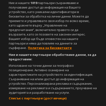
Спортал, освен ако изрично е посочено друго. Допуска се
Ние и нашите
1019
партньори съхраняваме и
публикуване на текстови материали само след писмено съгласие на
получаваме достъп до информация на Вашето
Агенция Спортал, посочване на източника и добавяне на линк към
устройство, като уникални идентификатори в
www.sportal.bg. Използването на графични и видео материали,
бисквитки за обработка на лични данни. Можете да
публикувани в сайта, е строго забранено. Нарушителите ще бъдат
приемете и управлявате своя избор по всяко време,
санкционирани с цялата строгост на закона.
като щракнете върху „Управление на
предпочитания“, включително правото си да
Свали
БЕЗПЛАТНОТО
приложение за:
възразите, като се позовете на законен интерес.
Вашият избор ще бъде оповестен на нашите
iOS
Android
партньори и няма да повлияе на данните за
сърфиране.
Политика за бисквитките
Powered by:
Ние и нашите партньори обработваме данни, за да
предоставим:
Използване на точни данни за географско
позициониране. Активно сканиране на
характеристиките на устройството за идентификация.
Съхраняване на и/или достъп до информация на
устройство. Персонализирана реклама и съдържание,
измерване на рекламата и съдържанието, проучване на
аудиторията и разработване на услуги.
Списък с партньори (доставчици)