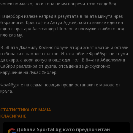
човек по-малко, но и това не им попречи този следобед.
Падерборн излезе напред в резултата в 48-ата минута чрез
бързоногия Кристофър Антуи-Аджей, който излезе едно на
едно с вратаря Александер Шволов и промуши кълбото под
плонжа му.
В 58-ата Джамилу Колинс получи втори жълт картон и остави
отбора си в намален състав. И така обаче Фрайбург не съумя
да вкара, а дори допусна още един гол. В 84-ата Абделхамид
Сабири реализира от дузпа, отсъдена за дискусионно
нарушение на Лукас Хьолер.
Фрайбург е на седма позиция преди останалите мачове от
кръга.
СТАТИСТИКА ОТ МАЧА
КЛАСИРАНЕ
Добави Sportal.bg като предпочитан