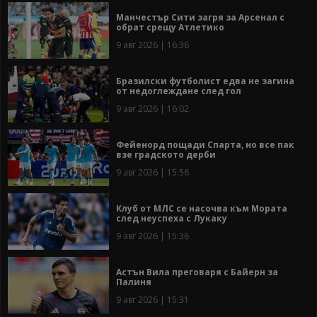
Манчестър Сити загря за Арсенал с
обрат срещу Атлетико
9 авг 2026 | 16:36
Бразилски футболист едва не загина
от недоглеждане след гол
9 авг 2026 | 16:02
Фейенорд пощади Спарта, но все пак
взе градското дерби
9 авг 2026 | 15:56
Клуб от МЛС се насочва към Мората
след неуспеха с Лукаку
9 авг 2026 | 15:36
Астън Вила преговаря с Байерн за
Палиня
9 авг 2026 | 15:31