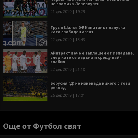
не сломиха Леверкузен
21 дек 2019 | 19:29
Трус в Шалке 04! Капитанът напуска
като свободен агент
22 дек 2019 | 13:43
Айнтрахт вече е заплашен от изпадане,
след като се издъни и срещу най-
слабия
22 дек 2019 | 21:10
Борусия (Д) не изненада никого с този
рекорд
26 дек 2019 | 17:01
Още от Футбол свят