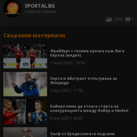
SPORTAL.BG
Спортни новини
2058
1
Свързани материали
Фрайбург с голяма крачка към Лига
Европа (видео)
7 март 2020 | 18:59
Херта и Айнтрахт отпътуваха за
Флорида
2 яну 2020 | 17:08
Байерн няма да отлага старта на
конкуренцията между Нойер и Нюбел
8 яну 2020 | 00:38
Халф от Бундеслигата подсили