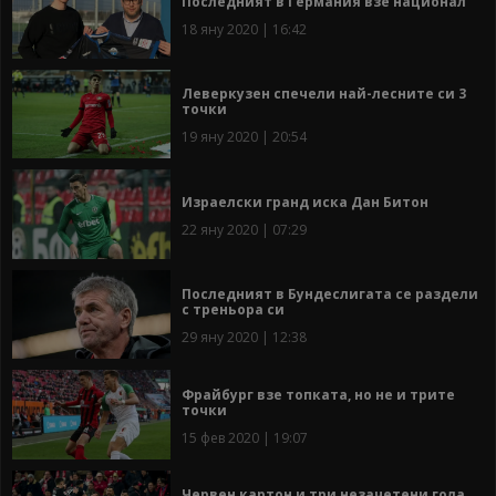
Последният в Германия взе национал
18 яну 2020 | 16:42
Леверкузен спечели най-лесните си 3
точки
19 яну 2020 | 20:54
Израелски гранд иска Дан Битон
22 яну 2020 | 07:29
Последният в Бундеслигата се раздели
с треньора си
29 яну 2020 | 12:38
Фрайбург взе топката, но не и трите
точки
15 фев 2020 | 19:07
Червен картон и три незачетени гола