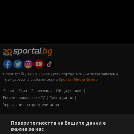
Copyright © 2007-2026 Агенция Спортал. Всички права запазени.
Този уебсайт е собственост на
Sportal Media Group
За нас
Екип
За рекламa
Общи условия
Етични правила на НСС
Лични данни
Управление на предпочитания
Съдържанието на този уеб сайт и технологиите, използвани в него, са
под закрила на Закона за авторското право и сродните му права.
Поверителността на Вашите данни е
Всички статии, репортажи, интервюта и други текстови, графични и
важна за нас
видео материали, публикувани в сайта, са собственост на Агенция