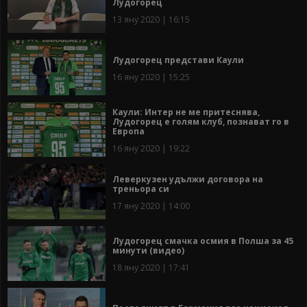
Лудогорец
13 яну 2020 | 16:15
Лудогорец представи Каули
16 яну 2020 | 15:25
Каули: Интер не ме притеснява,
Лудогорец е голям клуб, познават го в
Европа
16 яну 2020 | 19:22
Леверкузен удължи договора на
треньора си
17 яну 2020 | 14:00
Лудогорец смачка осмия в Полша за 45
минути (видео)
18 яну 2020 | 17:41