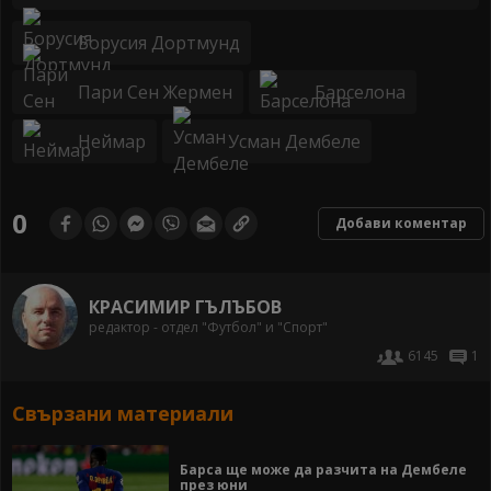
Борусия Дортмунд
Пари Сен Жермен
Барселона
Неймар
Усман Дембеле
0
Добави коментар
КРАСИМИР ГЪЛЪБОВ
редактор - отдел "Футбол" и "Спорт"
6145
1
Свързани материали
Барса ще може да разчита на Дембеле
през юни