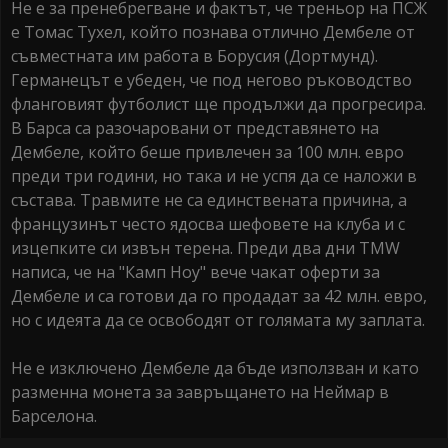
Не е за пренебрегване и фактът, че треньор на ПСЖ
е Томас Тухел, който познава отлично Дембеле от
съвместната им работа в Борусия (Дортмунд).
Германецът е убеден, че под негово ръководство
фланговият футболист ще продължи да прогресира.
В Барса са разочаровани от представянето на
Дембеле, който беше привлечен за 100 млн. евро
преди три години, но така и не успя да се наложи в
състава. Травмите не са единствената причина, а
французинът често ядосва шефовете на клуба и с
изцепките си извън терена. Преди два дни TMW
написа, че на "Камп Ноу" вече чакат оферти за
Дембеле и са готови да го продадат за 42 млн. евро,
но с идеята да се освободят от голямата му заплата.
Не е изключено Дембеле да бъде използван и като
разменна монета за завръщането на Неймар в
Барселона.