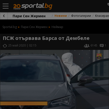
Пари Сен Жермен
Новини
Фотогалерии
Класира
Sportal.bg
Пари Сен Жермен
Неймар
ПСЖ отървава Барса от Дембеле
25 май 2020 | 02:15
6145
1