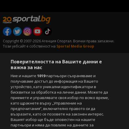
Copyright © 2007-2026 Агенция Спортал. Всички права запазени.
Този уебсайт е собственост на
Sportal Media Group
За нас
Екип
За рекламa
Общи условия
Поверителността на Вашите данни е
Етични правила на НСС
Лични данни
важна за нас
Управление на предпочитания
Ние и нашите
1019
партньори съхраняваме и
получаваме достъп до информация на Вашето
Съдържанието на този уеб сайт и технологиите, използвани в него, са
под закрила на Закона за авторското право и сродните му права.
устройство, като уникални идентификатори в
Всички статии, репортажи, интервюта и други текстови, графични и
бисквитки за обработка на лични данни. Можете да
видео материали, публикувани в сайта, са собственост на Агенция
приемете и управлявате своя избор по всяко време,
Спортал, освен ако изрично е посочено друго. Допуска се
като щракнете върху „Управление на
публикуване на текстови материали само след писмено съгласие на
предпочитания“, включително правото си да
Агенция Спортал, посочване на източника и добавяне на линк към
възразите, като се позовете на законен интерес.
www.sportal.bg. Използването на графични и видео материали,
Вашият избор ще бъде оповестен на нашите
публикувани в сайта, е строго забранено. Нарушителите ще бъдат
партньори и няма да повлияе на данните за
санкционирани с цялата строгост на закона.