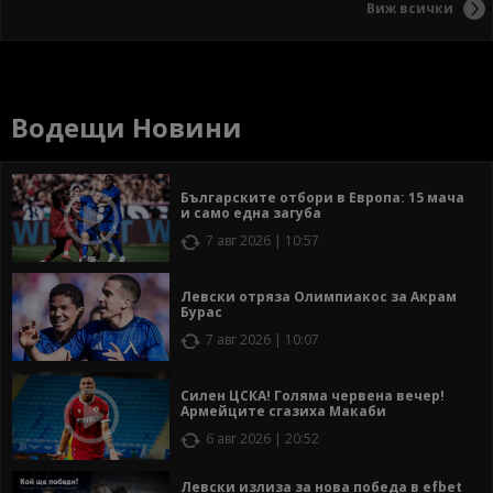
Виж всички
Водещи Новини
Българските отбори в Европа: 15 мача
и само една загуба
7 авг 2026 | 10:57
Левски отряза Олимпиакос за Акрам
Бурас
7 авг 2026 | 10:07
Силен ЦСКА! Голяма червена вечер!
Армейците сгазиха Макаби
6 авг 2026 | 20:52
Левски излиза за нова победа в efbet