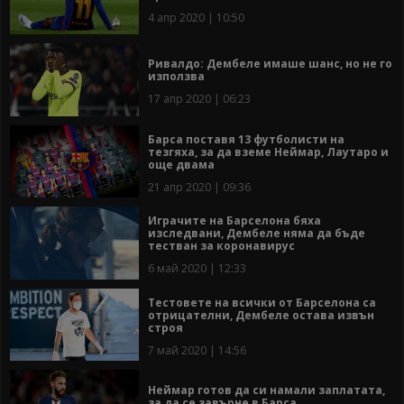
4 апр 2020 | 10:50
Ривалдо: Дембеле имаше шанс, но не го
използва
17 апр 2020 | 06:23
Барса поставя 13 футболисти на
тезгяха, за да вземе Неймар, Лаутаро и
още двама
21 апр 2020 | 09:36
Играчите на Барселона бяха
изследвани, Дембеле няма да бъде
тестван за коронавирус
6 май 2020 | 12:33
Тестовете на всички от Барселона са
отрицателни, Дембеле остава извън
строя
7 май 2020 | 14:56
Неймар готов да си намали заплатата,
за да се завърне в Барса