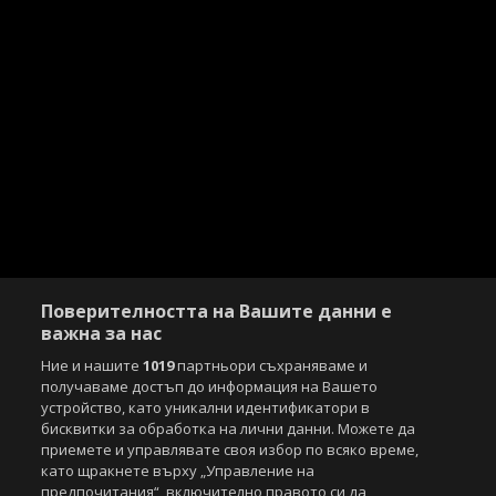
Поверителността на Вашите данни е
важна за нас
Ние и нашите
1019
партньори съхраняваме и
получаваме достъп до информация на Вашето
устройство, като уникални идентификатори в
бисквитки за обработка на лични данни. Можете да
приемете и управлявате своя избор по всяко време,
като щракнете върху „Управление на
предпочитания“, включително правото си да