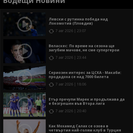
Водещи Новини
Левски с рутинна победа над
Локомотив (Пловдив)
7 авг 2026 | 23:07
Веласкес: По време на сезона ще
загубим мачове, не сме супергерои
7 авг 2026 | 23:44
Сериозен интерес за ЦСКА - Макаби:
продадоха се над 7000 билета
7 авг 2026 | 18:06
Етър пречупи Марек и продължава да
е безгрешен във Втора лига
7 авг 2026 | 20:40
Как Мохамед Салах се озова в
четвъртия най-голям клуб в Турция