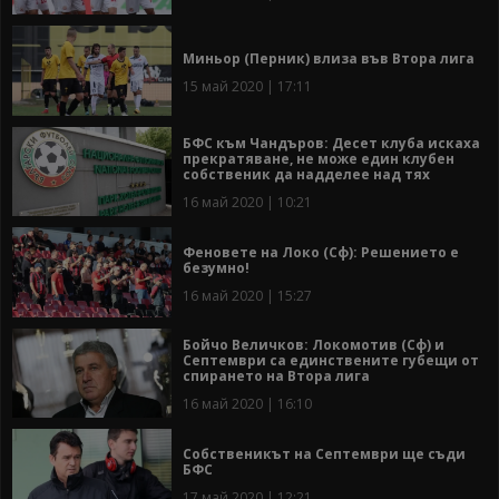
Миньор (Перник) влиза във Втора лига
15 май 2020 | 17:11
БФС към Чандъров: Десет клуба искаха
прекратяване, не може един клубен
собственик да надделее над тях
16 май 2020 | 10:21
Феновете на Локо (Сф): Решението е
безумно!
16 май 2020 | 15:27
Бойчо Величков: Локомотив (Сф) и
Септември са единствените губещи от
спирането на Втора лига
16 май 2020 | 16:10
Собственикът на Септември ще съди
БФС
17 май 2020 | 12:21