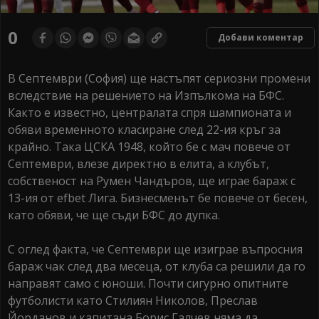
0
Добави коментар
В Септември (София) ще настъпят сериозни промени
вследствие на решението на Изпълкома на БФС.
Както е известно, централата спря шампионата и
обяви временното класиране след 22-ия кръг за
крайно. Така ЦСКА 1948, който бе с мач повече от
Септември, влезе директно в елита, а клубът,
собственост на Румен Чандъров, ще играе бараж с
13-ия от efbet Лига. Бизнесменът бе повече от бесен,
като обяви, че ще съди БФС до дупка.
С оглед факта, че Септември ще изиграе въпросния
бараж чак след два месеца, от клуба са решили да го
направят само с юноши. Почти сигурно опитните
футболисти като Стилиян Николов, Преслав
Йорданов и капитана Борис Галчев няма да