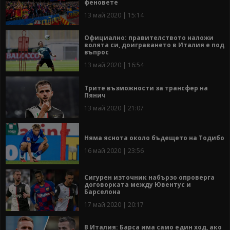
феновете
13 май 2020 | 15:14
Официално: правителството наложи
волята си, доиграването в Италия е под
въпрос
13 май 2020 | 16:54
Трите възможности за трансфер на
Пянич
13 май 2020 | 21:07
Няма яснота около бъдещето на Тодибо
16 май 2020 | 23:56
Сигурен източник набързо опроверга
договорката между Ювентус и
Барселона
17 май 2020 | 20:17
В Италия: Барса има само един ход, ако