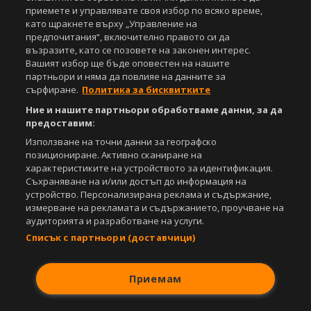
Спортал, освен ако изрично е посочено друго. Допуска се
приемете и управлявате своя избор по всяко време,
публикуване на текстови материали само след писмено съгласие на
като щракнете върху „Управление на
Агенция Спортал, посочване на източника и добавяне на линк към
предпочитания“, включително правото си да
www.sportal.bg. Използването на графични и видео материали,
възразите, като се позовете на законен интерес.
публикувани в сайта, е строго забранено. Нарушителите ще бъдат
Вашият избор ще бъде оповестен на нашите
санкционирани с цялата строгост на закона.
партньори и няма да повлияе на данните за
сърфиране.
Политика за бисквитките
Свали
БЕЗПЛАТНОТО
приложение за:
Ние и нашите партньори обработваме данни, за да
предоставим:
iOS
Android
Използване на точни данни за географско
позициониране. Активно сканиране на
Powered by:
характеристиките на устройството за идентификация.
Съхраняване на и/или достъп до информация на
устройство. Персонализирана реклама и съдържание,
измерване на рекламата и съдържанието, проучване на
аудиторията и разработване на услуги.
Списък с партньори (доставчици)
Приемам