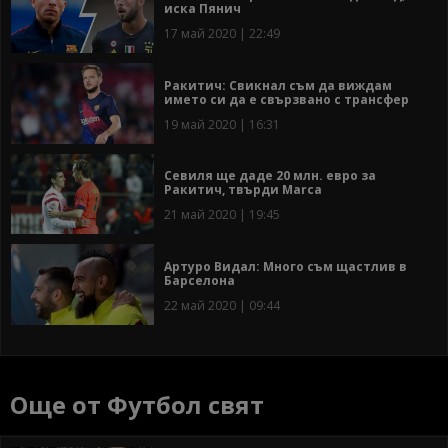
иска Пянич
17 май 2020 | 22:49
Ракитич: Свикнал съм да виждам
името си да е свързвано с трансфер
19 май 2020 | 16:31
Севиля ще даде 20 млн. евро за
Ракитич, твърди Marca
21 май 2020 | 19:45
Артуро Видал: Много съм щастлив в
Барселона
22 май 2020 | 09:44
Още от Футбол свят