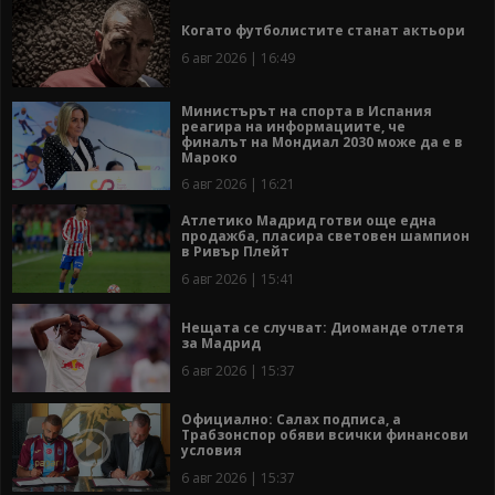
Когато футболистите станат актьори
6 авг 2026 | 16:49
Министърът на спорта в Испания
реагира на информациите, че
финалът на Мондиал 2030 може да е в
Мароко
6 авг 2026 | 16:21
Атлетико Мадрид готви още една
продажба, пласира световен шампион
в Ривър Плейт
6 авг 2026 | 15:41
Нещата се случват: Диоманде отлетя
за Мадрид
6 авг 2026 | 15:37
Официално: Салах подписа, а
Трабзонспор обяви всички финансови
условия
6 авг 2026 | 15:37