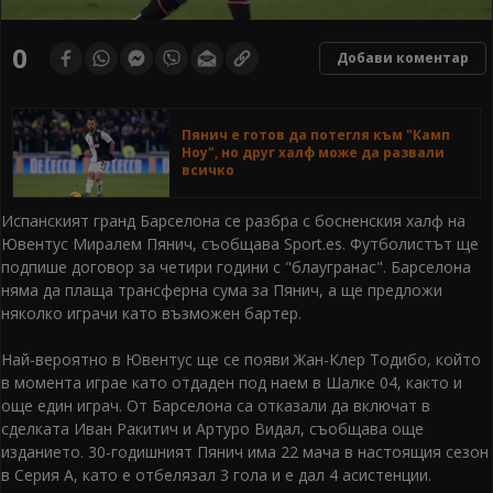
0
Добави коментар
Пянич е готов да потегля към "Камп
Ноу", но друг халф може да развали
всичко
Испанският гранд Барселона се разбра с босненския халф на
Ювентус Миралем Пянич, съобщава Sport.es. Футболистът ще
подпише договор за четири години с "блаугранас". Барселона
няма да плаща трансферна сума за Пянич, а ще предложи
няколко играчи като възможен бартер.
Най-вероятно в Ювентус ще се появи Жан-Клер Тодибо, който
в момента играе като отдаден под наем в Шалке 04, както и
още един играч. От Барселона са отказали да включат в
сделката Иван Ракитич и Артуро Видал, съобщава още
изданието. 30-годишният Пянич има 22 мача в настоящия сезон
в Серия А, като е отбелязал 3 гола и е дал 4 асистенции.