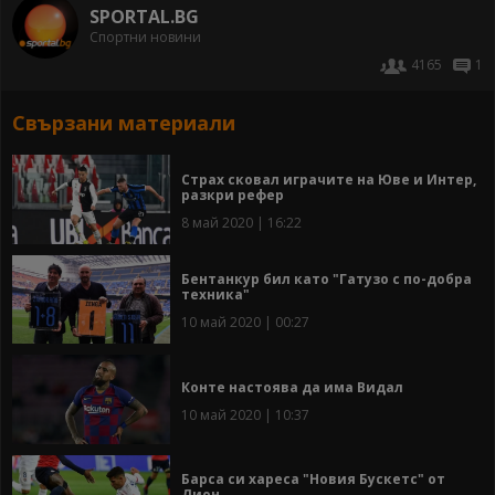
SPORTAL.BG
Спортни новини
4165
1
Свързани материали
Страх сковал играчите на Юве и Интер,
разкри рефер
8 май 2020 | 16:22
Бентанкур бил като "Гатузо с по-добра
техника"
10 май 2020 | 00:27
Конте настоява да има Видал
10 май 2020 | 10:37
Барса си хареса "Новия Бускетс" от
Лион