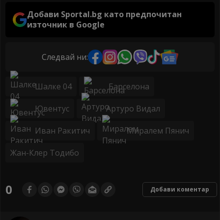
Добави Sportal.bg като предпочитан
източник в Google
Следвай ни:
Шалке 04
Барселона
Ювентус
Артуро Видал
Иван Ракитич
Миралем Пянич
Жан-Клер Тодибо
0
Добави коментар