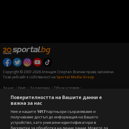
Copyright © 2007-2026 Агенция Спортал. Всички права запазени.
Този уебсайт е собственост на
Sportal Media Group
За нас
Екип
За рекламa
Общи условия
Етични правила на НСС
Лични данни
Поверителността на Вашите данни е
Управление на предпочитания
важна за нас
Ние и нашите
1017
партньори съхраняваме и
Съдържанието на този уеб сайт и технологиите, използвани в него, са
получаваме достъп до информация на Вашето
под закрила на Закона за авторското право и сродните му права.
устройство, като уникални идентификатори в
Всички статии, репортажи, интервюта и други текстови, графични и
видео материали, публикувани в сайта, са собственост на Агенция
бисквитки за обработка на лични данни. Можете да