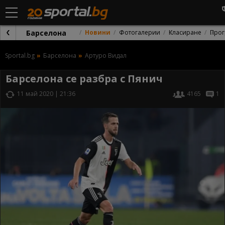
Барселона
Новини
Фотогалерии
Класиране
Прог
Sportal.bg
Барселона
Артуро Видал
Барселона се разбра с Пянич
11 май 2020 | 21:36
4165
1