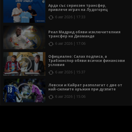
Арда със сериозен трансфер,
привлече играч на Лудогорец
6 авг 2026 | 17:33
Реал Мадрид обяви изключителния
трансфер на Диоманде
6 авг 2026 | 17:06
Официално: Салах подписа, а
Трабзонспор обяви всички финансови
условия
6 авг 2026 | 15:37
Левски и Кайрат разполагат с две от
най-силните оръжия при дузпите
6 авг 2026 | 15:06