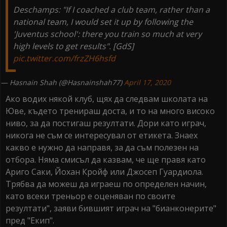
Deschamps: "If I coached a club team, rather than a
national team, I would set it up by following the
'Juventus school': there you train so much at very
high levels to get results". [GdS]
pic.twitter.com/frzZH6hsfd
— Hasnain Shah (@Hasnainshah77)
April 17, 2020
Ако водих някой клуб, щях да следвам школата на
Юве, където тренираш доста, и то на много високо
ниво, за да постигаш резултати. Дори като играч,
никога не съм се интересувал от етикета. Знаех
какво е нужно да направя, за да съм полезен на
отбора. Няма смисъл да казвам, че ще правя като
Ариго Саки, Йохан Кройф или Джосеп Гуардиола.
Трябва да можеш да играеш по определен начин,
като всеки треньор е оценяван по своите
резултати", заяви бившият играч на "бианконерите"
пред "Екип".