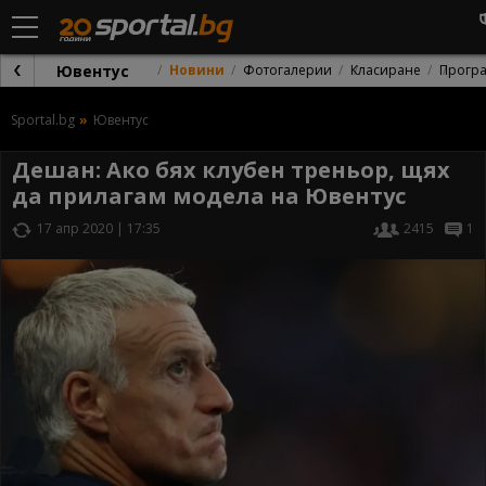
Ювентус
Новини
Фотогалерии
Класиране
Прогр
Sportal.bg
Ювентус
Дешан: Ако бях клубен треньор, щях
да прилагам модела на Ювентус
17 апр 2020 | 17:35
2415
1