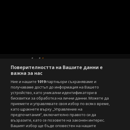
Поверителността на Вашите данни е
важна за нас
Ние и нашите
1019
партньори съхраняваме и
Copyright © 2007-2026 Агенция Спортал. Всички права запазени.
получаваме достъп до информация на Вашето
Този уебсайт е собственост на
Sportal Media Group
устройство, като уникални идентификатори в
бисквитки за обработка на лични данни. Можете да
За нас
Екип
За рекламa
Общи условия
приемете и управлявате своя избор по всяко време,
Етични правила на НСС
Лични данни
като щракнете върху „Управление на
Управление на предпочитания
предпочитания“, включително правото си да
възразите, като се позовете на законен интерес.
Съдържанието на този уеб сайт и технологиите, използвани в него, са
Вашият избор ще бъде оповестен на нашите
под закрила на Закона за авторското право и сродните му права.