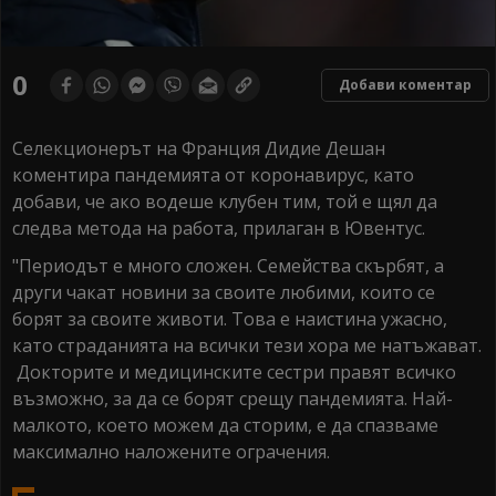
0
Добави коментар
Селекционерът на Франция Дидие Дешан
коментира пандемията от коронавирус, като
добави, че ако водеше клубен тим, той е щял да
следва метода на работа, прилаган в Ювентус.
"Периодът е много сложен. Семейства скърбят, а
други чакат новини за своите любими, които се
борят за своите животи. Това е наистина ужасно,
като страданията на всички тези хора ме натъжават.
Докторите и медицинските сестри правят всичко
възможно, за да се борят срещу пандемията. Най-
малкото, което можем да сторим, е да спазваме
максимално наложените ограчения.