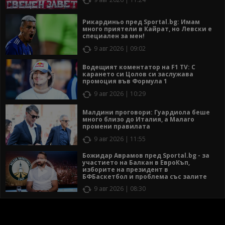
Рикардиньо пред Sportal.bg: Имам
много приятели в Кайрат, но Левски е
специален за мен!
9 авг 2026 | 09:02
Водещият коментатор на F1 TV: С
карането си Цолов си заслужава
промоция във Формула 1
9 авг 2026 | 10:29
Малдини проговори: Гуардиола беше
много близо до Италия, а Малаго
промени правилата
9 авг 2026 | 11:55
Божидар Аврамов пред Sportal.bg - за
участието на Балкан в ЕвроКъп,
изборите на президент в
БФБаскетбол и проблема със залите
9 авг 2026 | 08:30